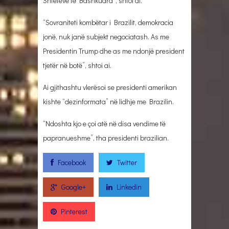
Shteteve të Bashkuara”, shtoi ai.
“Sovraniteti kombëtar i Brazilit, demokracia
jonë, nuk janë subjekt negociatash. As me
Presidentin Trump dhe as me ndonjë president
tjetër në botë”, shtoi ai.
Ai gjithashtu vlerësoi se presidenti amerikan
kishte “dezinformata” në lidhje me Brazilin.
“Ndoshta kjo e çoi atë në disa vendime të
papranueshme”, tha presidenti brazilian.
Facebook
Twitter
Google+
Linkedin
Pinterest