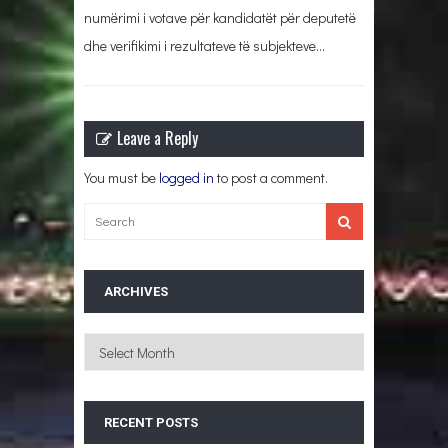
numërimi i votave për kandidatët për deputetë
dhe verifikimi i rezultateve të subjekteve…
Leave a Reply
You must be
logged in
to post a comment.
ARCHIVES
Archives
RECENT POSTS