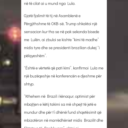
në të cilat ai u mund nga Lula.
Gjatë fjalimit të tij në Asamblenë e
Përgjithshme të OKB-së, Trump shkaktoi një
sensacion kur tha se në pak sekonda bisede
me Lulën, ai zbuloi se kishte “kimi të madhe”
midis tyre dhe se presidenti brazilian dukej “i
pëlqyeshëm”.
“Është e vërtetë që pati kimi”, konfirmoi Lula me
një buzëqeshje në konferencën e djeshme për
shtyp.
“Kthehem në Brazil i kënaqur, optimist për
mbajtjen e këtij takimi sa më shpejt të jetë e
mundur dhe për t’i dhënë fund shqetësimit që
mbizotëron në marrëdhëniet midis Brazilit dhe