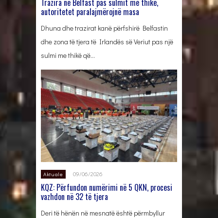
Trazira në Belfast pas sulmit me thikë,
autoritetet paralajmërojnë masa
Dhuna dhe trazirat kanë përfshirë Belfastin
dhe zona të tjera të Irlandës së Veriut pas një
sulmi me thikë që…
09/06/2026
Aktuale
KQZ: Përfundon numërimi në 5 QKN, procesi
vazhdon në 32 të tjera
Deri të hënën në mesnatë është përmbyllur