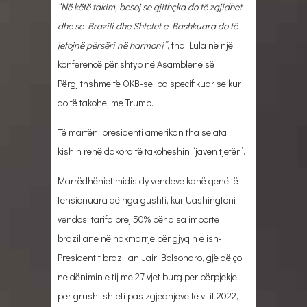
“Në këtë takim, besoj se gjithçka do të zgjidhet
dhe se Brazili dhe Shtetet e Bashkuara do të
jetojnë përsëri në harmoni”
, tha Lula në një
konferencë për shtyp në Asamblenë së
Përgjithshme të OKB-së, pa specifikuar se kur
do të takohej me Trump.
Të martën, presidenti amerikan tha se ata
kishin rënë dakord të takoheshin “javën tjetër”.
Marrëdhëniet midis dy vendeve kanë qenë të
tensionuara që nga gushti, kur Uashingtoni
vendosi tarifa prej 50% për disa importe
braziliane në hakmarrje për gjyqin e ish-
Presidentit brazilian Jair Bolsonaro, gjë që çoi
në dënimin e tij me 27 vjet burg për përpjekje
për grusht shteti pas zgjedhjeve të vitit 2022,