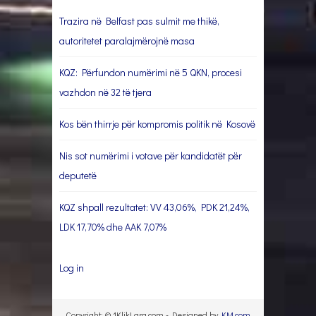
Trazira në Belfast pas sulmit me thikë,
autoritetet paralajmërojnë masa
KQZ: Përfundon numërimi në 5 QKN, procesi
vazhdon në 32 të tjera
Kos bën thirrje për kompromis politik në Kosovë
Nis sot numërimi i votave për kandidatët për
deputetë
KQZ shpall rezultatet: VV 43,06%, PDK 21,24%,
LDK 17,70% dhe AAK 7,07%
Log in
Copyright: © 1KlikLarg.com - Designed by
KM.com