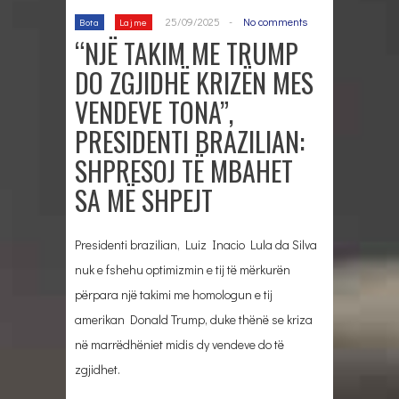
25/09/2025
-
No comments
Bota
Lajme
“NJË TAKIM ME TRUMP
DO ZGJIDHË KRIZËN MES
VENDEVE TONA”,
PRESIDENTI BRAZILIAN:
SHPRESOJ TË MBAHET
SA MË SHPEJT
Presidenti brazilian, Luiz Inacio Lula da Silva
nuk e fshehu optimizmin e tij të mërkurën
përpara një takimi me homologun e tij
amerikan Donald Trump, duke thënë se kriza
në marrëdhëniet midis dy vendeve do të
zgjidhet.