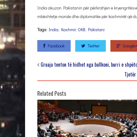
India akuzon Pakistanin për përkrahjen e kryengritësve
mbështetje morale dhe diplomatike për kashmirët që d
Tags:
India
,
Kashmir
,
OKB
,
Pakistani
Facebook
Twitter
Google
Gruaja tenton të hidhet nga ballkoni, burri e shpët
Tjetër
Related Posts