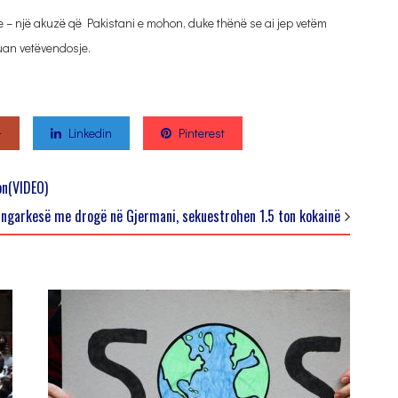
 – një akuzë që Pakistani e mohon, duke thënë se ai jep vetëm
uan vetëvendosje.
+
Linkedin
Pinterest
on(VIDEO)
 ngarkesë me drogë në Gjermani, sekuestrohen 1.5 ton kokainë