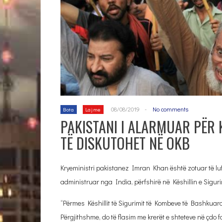
08/08/2019
-
No comments
Bota
Lajme
PAKISTANI I ALARMUAR PËR 
TË DISKUTOHET NË OKB
Kryeministri pakistanez Imran Khan është zotuar të luf
administruar nga India, përfshirë në Këshillin e Sigu
“Përmes Këshillit të Sigurimit të Kombeve të Bashkuara
Përgjithshme, do të flasim me krerët e shteteve në çdo 