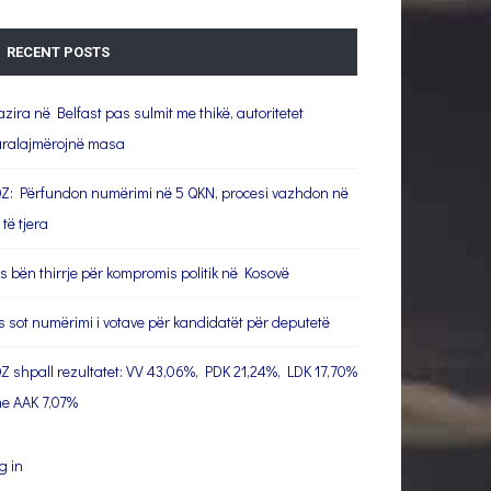
RECENT POSTS
azira në Belfast pas sulmit me thikë, autoritetet
ralajmërojnë masa
Z: Përfundon numërimi në 5 QKN, procesi vazhdon në
 të tjera
s bën thirrje për kompromis politik në Kosovë
s sot numërimi i votave për kandidatët për deputetë
Z shpall rezultatet: VV 43,06%, PDK 21,24%, LDK 17,70%
e AAK 7,07%
g in