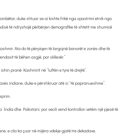
mbëtar, duke shtuar se ai kishte frikë nga spastrimi etnik nga
jë Indisë të ndryshojë përbërjen demografike të shtetit me shumicë
 Kashmir. Ata do të përpiqen të largojnë banorët e zonës dhe të
vendasit të bëhen asgjë, por skllevër.”
 ishin pranë Kashmirit në “luftën e tyre të drejtë”.
asës indiane, duke e përshkruar atë si “të papranueshme”.
veprim.
India dhe Pakistani, por secili vend kontrollon vetëm një pjesë të
ane, e cila ka çuar në mijëra vdekje gjatë tre dekadave.