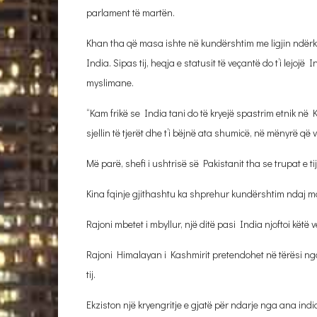
parlament të martën.
Khan tha që masa ishte në kundërshtim me ligjin ndërko
India. Sipas tij, heqja e statusit të veçantë do t’i lejo
myslimane.
“Kam frikë se India tani do të kryejë spastrim etnik në
sjellin të tjerët dhe t’i bëjnë ata shumicë, në mënyrë që 
Më parë, shefi i ushtrisë së Pakistanit tha se trupat e tij
Kina fqinje gjithashtu ka shprehur kundërshtim ndaj m
Rajoni mbetet i mbyllur, një ditë pasi India njoftoi këtë 
Rajoni Himalayan i Kashmirit pretendohet në tërësi nga 
tij.
Ekziston një kryengritje e gjatë për ndarje nga ana indi