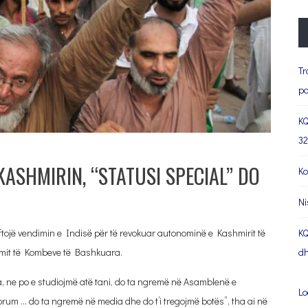
Tr
pa
KQ
32
KASHMIRIN, “STATUSI SPECIAL” DO
Ko
Ni
tojë vendimin e Indisë për të revokuar autonominë e Kashmirit të
KQ
rimit të Kombeve të Bashkuara.
dh
, ne po e studiojmë atë tani, do ta ngremë në Asamblenë e
Lo
forum … do ta ngremë në media dhe do t’i tregojmë botës”, tha ai në