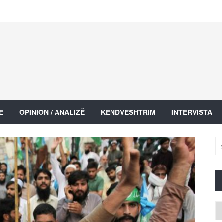
E
OPINION / ANALIZË
KENDVESHTRIM
INTERVISTA
Ar