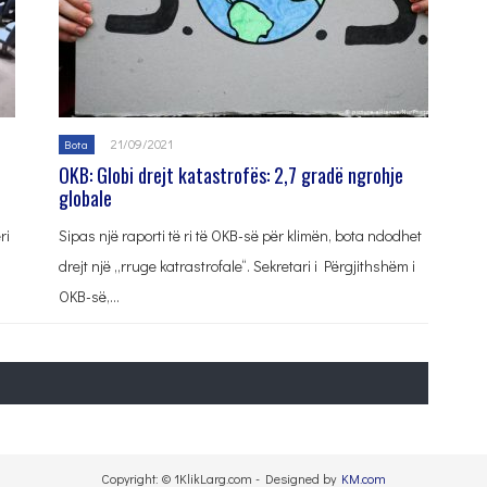
21/09/2021
Bota
OKB: Globi drejt katastrofës: 2,7 gradë ngrohje
globale
ri
Sipas një raporti të ri të OKB-së për klimën, bota ndodhet
drejt një „rruge katrastrofale“. Sekretari i Përgjithshëm i
OKB-së,…
Copyright: © 1KlikLarg.com - Designed by
KM.com