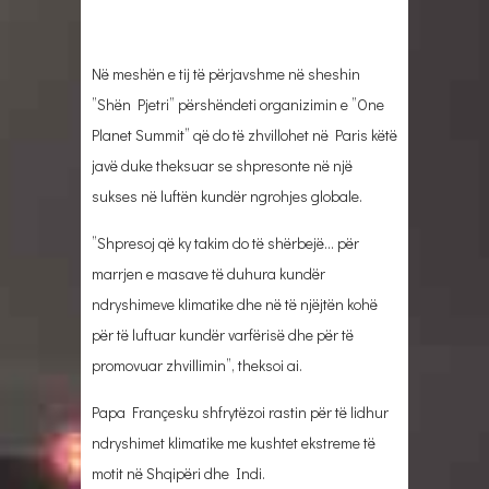
Në meshën e tij të përjavshme në sheshin
”Shën Pjetri” përshëndeti organizimin e ”One
Planet Summit” që do të zhvillohet në Paris këtë
javë duke theksuar se shpresonte në një
sukses në luftën kundër ngrohjes globale.
”Shpresoj që ky takim do të shërbejë… për
marrjen e masave të duhura kundër
ndryshimeve klimatike dhe në të njëjtën kohë
për të luftuar kundër varfërisë dhe për të
promovuar zhvillimin”, theksoi ai.
Papa Françesku shfrytëzoi rastin për të lidhur
ndryshimet klimatike me kushtet ekstreme të
motit në Shqipëri dhe Indi.