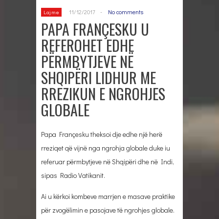
11/12/2017
-
No comments
Lajme
PAPA FRANÇESKU U
REFEROHET EDHE
PËRMBYTJEVE NË
SHQIPËRI LIDHUR ME
RREZIKUN E NGROHJES
GLOBALE
Papa Françesku theksoi dje edhe një herë
rreziqet që vijnë nga ngrohja globale duke iu
referuar përmbytjeve në Shqipëri dhe në Indi,
sipas Radio Vatikanit.
Ai u kërkoi kombeve marrjen e masave praktike
për zvogëlimin e pasojave të ngrohjes globale.