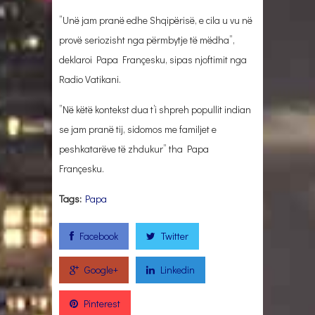
”Unë jam pranë edhe Shqipërisë, e cila u vu në
provë seriozisht nga përmbytje të mëdha”,
deklaroi Papa Françesku, sipas njoftimit nga
Radio Vatikani.
”Në këtë kontekst dua t’i shpreh popullit indian
se jam pranë tij, sidomos me familjet e
peshkatarëve të zhdukur” tha Papa
Françesku.
Tags:
Papa
Facebook
Twitter
Google+
Linkedin
Pinterest