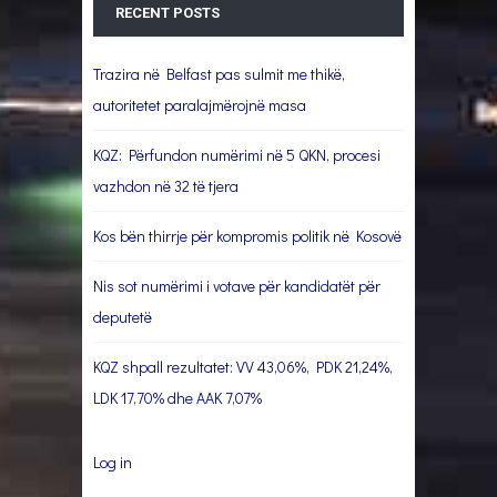
RECENT POSTS
Trazira në Belfast pas sulmit me thikë,
autoritetet paralajmërojnë masa
KQZ: Përfundon numërimi në 5 QKN, procesi
vazhdon në 32 të tjera
Kos bën thirrje për kompromis politik në Kosovë
Nis sot numërimi i votave për kandidatët për
deputetë
KQZ shpall rezultatet: VV 43,06%, PDK 21,24%,
LDK 17,70% dhe AAK 7,07%
Log in