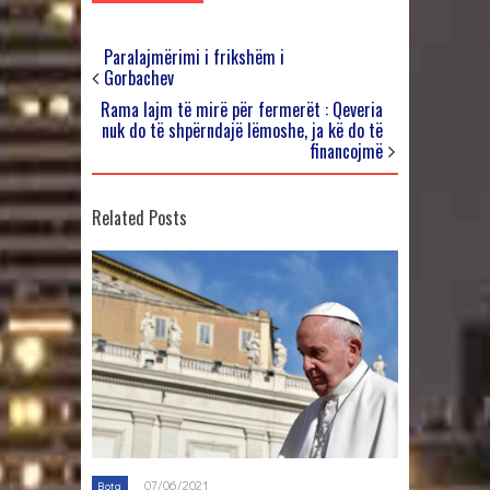
Paralajmërimi i frikshëm i
Gorbachev
Rama lajm të mirë për fermerët : Qeveria
nuk do të shpërndajë lëmoshe, ja kë do të
financojmë
Related Posts
07/06/2021
Bota