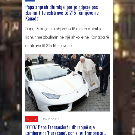
Papa shpreh dhimbje, por jo ndjesë pas
zbulimit të eshtrave të 215 fëmijëve në
Kanada
Papa Françesku shprehu të dielën dhimbje
lidhur me zbulimin në një shkollë në Kanada të
eshtrave të 215 fëmijëve të…
16/11/2017
Lajme
FOTO/ Papa Françeskut i dhurojnë një
Lamborgini ‘Huracane’, por si gjithmonë ai…