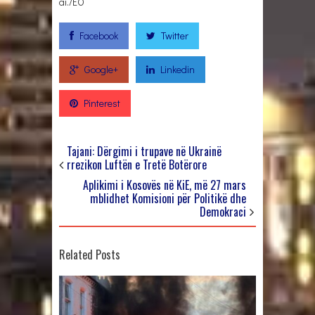
ai./EO
Facebook
Twitter
Google+
Linkedin
Pinterest
Tajani: Dërgimi i trupave në Ukrainë
rrezikon Luftën e Tretë Botërore
Aplikimi i Kosovës në KiE, më 27 mars
mblidhet Komisioni për Politikë dhe
Demokraci
Related Posts