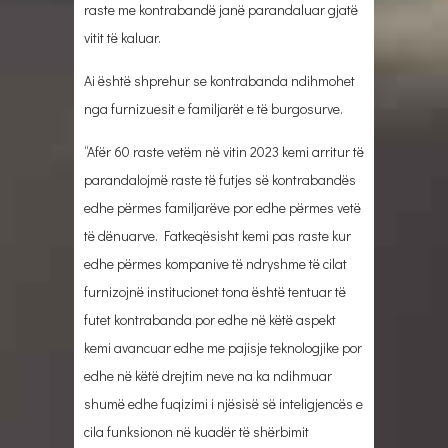
raste me kontrabandë janë parandaluar gjatë
vitit të kaluar.
Ai është shprehur se kontrabanda ndihmohet
nga furnizuesit e familjarët e të burgosurve.
“Afër 60 raste vetëm në vitin 2023 kemi arritur të
parandalojmë raste të futjes së kontrabandës
edhe përmes familjarëve por edhe përmes vetë
të dënuarve. Fatkeqësisht kemi pas raste kur
edhe përmes kompanive të ndryshme të cilat
furnizojnë institucionet tona është tentuar të
futet kontrabanda por edhe në këtë aspekt
kemi avancuar edhe me pajisje teknologjike por
edhe në këtë drejtim neve na ka ndihmuar
shumë edhe fuqizimi i njësisë së inteligjencës e
cila funksionon në kuadër të shërbimit