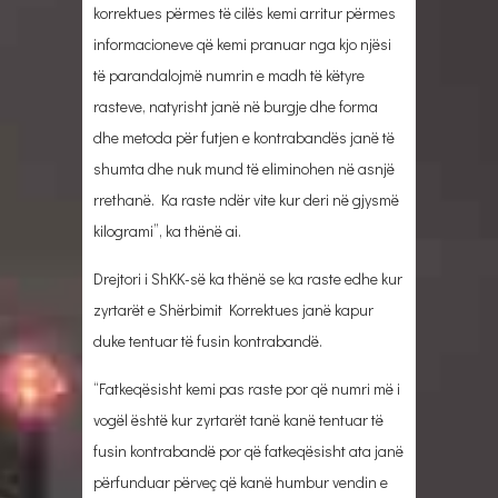
korrektues përmes të cilës kemi arritur përmes
informacioneve që kemi pranuar nga kjo njësi
të parandalojmë numrin e madh të këtyre
rasteve, natyrisht janë në burgje dhe forma
dhe metoda për futjen e kontrabandës janë të
shumta dhe nuk mund të eliminohen në asnjë
rrethanë. Ka raste ndër vite kur deri në gjysmë
kilogrami”, ka thënë ai.
Drejtori i ShKK-së ka thënë se ka raste edhe kur
zyrtarët e Shërbimit Korrektues janë kapur
duke tentuar të fusin kontrabandë.
“Fatkeqësisht kemi pas raste por që numri më i
vogël është kur zyrtarët tanë kanë tentuar të
fusin kontrabandë por që fatkeqësisht ata janë
përfunduar përveç që kanë humbur vendin e