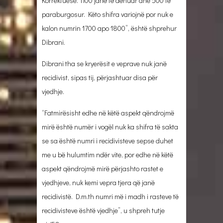
Korrektuese. 1100 janë të dënuar dhe 500 të
paraburgosur. Këto shifra variojnë por nuk e
kalon numrin 1700 apo 1800”, është shprehur
Dibrani.
Dibrani tha se kryerësit e veprave nuk janë
recidivist, sipas tij, përjashtuar disa për
vjedhje.
“Fatmirësisht edhe në këtë aspekt qëndrojmë
mirë është numër i vogël nuk ka shifra të sakta
se sa është numri i recidivisteve sepse duhet
me u bë hulumtim ndër vite, por edhe në këtë
aspekt qëndrojmë mirë përjashto rastet e
vjedhjeve, nuk kemi vepra tjera që janë
recidivistë. D.m.th numri më i madh i rasteve të
recidivisteve është vjedhje”, u shpreh tutje