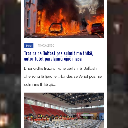
10/06/2026
Bota
Trazira në Belfast pas sulmit me thikë,
autoritetet paralajmërojnë masa
Dhuna dhe trazirat kanë përfshirë Belfastin
dhe zona të tjera të Irlandës së Veriut pas një
sulmi me thikë që…