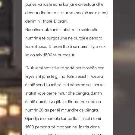
punës ka raste edhe kur janë arrestuar dhe
dënuar dhe ka raste kur vazhdojnë me e mbajt
dënimin”, thotë Dibrani.
Ndonëse nuk kanë statistika të sakta për
numrin e të burgosurve në burgje e qendra
korrektuese, Dibrani thotë se numri i tyre nuk
kalon mbi 1800 të burgosur.
“Nuk kemi statistikë të qartë për moshën por
kryesisht janë të gjitha, fatmirësisht Kosova
është vend ku më së miri qëndron sa i përket
statistikave për të mitur dhe për gra, d.m.th
është numër i vogël. Të dënuar nuk e kalon
numrin 20 as për të mitur dhe as për gra.
Gjendja momentale kur po flasim sot i kemi
1600 persona që mbahen në Institucione