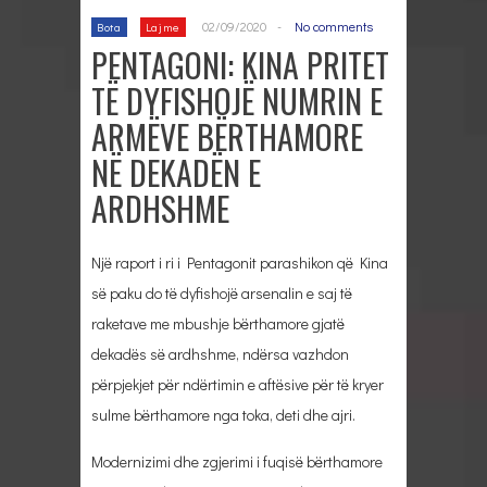
02/09/2020
-
No comments
Bota
Lajme
PENTAGONI: KINA PRITET
TË DYFISHOJË NUMRIN E
ARMËVE BËRTHAMORE
NË DEKADËN E
ARDHSHME
Një raport i ri i Pentagonit parashikon që Kina
së paku do të dyfishojë arsenalin e saj të
raketave me mbushje bërthamore gjatë
dekadës së ardhshme, ndërsa vazhdon
përpjekjet për ndërtimin e aftësive për të kryer
sulme bërthamore nga toka, deti dhe ajri.
Modernizimi dhe zgjerimi i fuqisë bërthamore