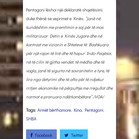
Pentagoni lëshoi një deklaratë shqetësimi,
duke thënë se veprimet e Kinës,
“janë në
kundështim me premtimin e saj për të mos
militarizuar Detin e Kinës Jugore dhe në
kontrast me vizionin e Shteteve të Bashkuara
për një rajon të lirë dhe të hapur Indo-Paqësor,
në të cilin të gjitha vendet, të mëdha dhe të
vogla, janë të sigurta në sovranitetin e tyre, të
lira nga detyrimi dhe të afta për të ndjekur
rritjen ekonomike në përputhje me rregullat dhe
normat e pranuara ndërkombëtare”./VOA/
Tags:
Armët bërthamore
,
Kina
,
Pentagoni
,
SHBA
Facebook
Twitter