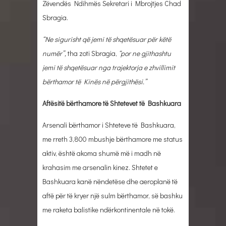
Zëvendës Ndihmës Sekretari i Mbrojtjes Chad
Sbragia.
“Ne sigurisht që jemi të shqetësuar për këtë
numër”,
tha zoti Sbragia,
“por ne gjithashtu
jemi të shqetësuar nga trajektorja e zhvillimit
bërthamor të Kinës në përgjithësi.”
Aftësitë bërthamore të Shtetevet të Bashkuara
Arsenali bërthamor i Shteteve të Bashkuara,
me rreth 3,800 mbushje bërthamore me status
aktiv, është akoma shumë më i madh në
krahasim me arsenalin kinez. Shtetet e
Bashkuara kanë nëndetëse dhe aeroplanë të
aftë për të kryer një sulm bërthamor, së bashku
me raketa balistike ndërkontinentale në tokë.