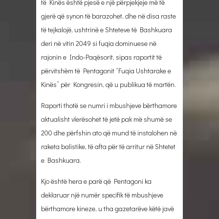
të Kinës është pjesë e një përpjekjeje më të
gjerë që synon të barazohet, dhe në disa raste
të tejkalojë, ushtrinë e Shteteve të Bashkuara
deri në vitin 2049 si fuqia dominuese në
rajonin e Indo-Paqësorit, sipas raportit të
përvitshëm të Pentagonit “Fuqia Ushtarake e
Kinës” për Kongresin, që u publikua të martën.
Raporti thotë se numri i mbushjeve bërthamore
aktualisht vlerësohet të jetë pak më shumë se
200 dhe përfshin ato që mund të instalohen në
raketa balistike, të afta për të arritur në Shtetet
e Bashkuara.
Kjo është hera e parë që Pentagoni ka
deklaruar një numër specifik të mbushjeve
bërthamore kineze, u tha gazetarëve këtë javë