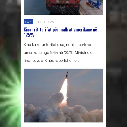
11/04/2025
Bota
Kina rrit tarifat për mallrat amerikane në
125%
Kina ka rritur tarifat e saj ndaj importeve
amerikane nga 84% në 125%. Ministria e
financave e Kinës raportohet të…