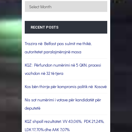
Archives
RECENT POSTS
Trazira në Belfast pas sulmit me thikë,
autoritetet paralajmërojnë masa
KQZ: Përfundon numërimi në 5 QKN, procesi
vazhdon në 32 të tjera
Kos bën thirrje për kompromis politik në Kosovë
Nis sot numërimi i votave për kandidatët për
deputetë
KQZ shpall rezultatet: VV 43,06%, PDK 21,24%,
LDK 17,70% dhe AAK 7,07%