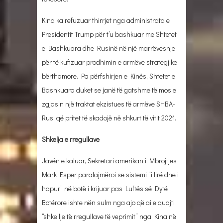
Kina ka refuzuar thirrjet nga administrata e
Presidentit Trump për t’u bashkuar me Shtetet
e Bashkuara dhe Rusinë në një marrëveshje
për të kufizuar prodhimin e armëve strategjike
bërthamore. Pa përfshirjen e Kinës, Shtetet e
Bashkuara duket se janë të gatshme të mos e
zgjasin një traktat ekzistues të armëve SHBA-
Rusi që pritet të skadojë në shkurt të vitit 2021.
Shkelja e rregullave
Javën e kaluar, Sekretari amerikan i Mbrojtjes
Mark Esper paralajmëroi se sistemi “i lirë dhe i
hapur” në botë i krijuar pas Luftës së Dytë
Botërore ishte nën sulm nga ajo që ai e quajti
“shkellje të rregullave të veprimit” nga Kina në