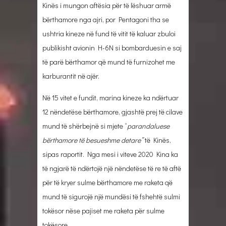
Kinës i mungon aftësia për të lëshuar armë
bërthamore nga ajri, por Pentagoni tha se
ushtria kineze në fund të vitit të kaluar zbuloi
publikisht avionin H-6N si bombarduesin e saj
të parë bërthamor që mund të furnizohet me
karburantit në ajër.
Në 15 vitet e fundit, marina kineze ka ndërtuar
12 nëndetëse bërthamore, gjashtë prej të cilave
mund të shërbejnë si mjete “
parandaluese
bërthamore të besueshme detare”
të Kinës,
sipas raportit. Nga mesi i viteve 2020 Kina ka
të ngjarë të ndërtojë një nëndetëse të re të aftë
për të kryer sulme bërthamore me raketa që
mund të sigurojë një mundësi të fshehtë sulmi
tokësor nëse pajiset me raketa për sulme
tokësore.