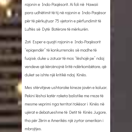
rajonin e Indo-Paqësorit. Ai foli në Hawaii
para udhëtimit të tij në rajonin e Indo-Paqësor
për të përkujtuar 75 vjetorin e përfundimit të
Luftës së Dytë Botërore të mërkurën.
Zoti Esper e quajti rajonin e Indo-Paqësorit
“epiqendër” të konkurrencës së madhe të
fuqisë, duke u zotuar të mos “lëshojë pe” ndaj
vendeve që kërcënojnë liritë ndërkombëtare, që
duket se ishte një kritikë ndaj Kinës.
Mes stërvitjeve ushtarake kineze javën e kaluar,
Pekini lëshoi katër raketa balistike me rreze të
mesme veprimi nga territori tokësor i Kinës në
ujërat e debatueshme të Detit të Kinës Jugore,
tha për Zërin e Amerikës një zyrtar amerikan i
mbrojtjes.