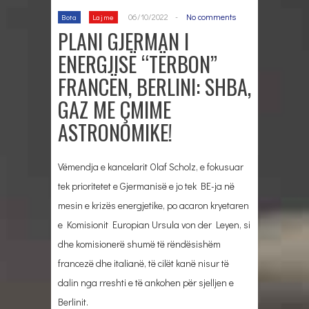
06/10/2022
-
No comments
Bota
Lajme
PLANI GJERMAN I
ENERGJISË “TËRBON”
FRANCËN, BERLINI: SHBA,
GAZ ME ÇMIME
ASTRONOMIKE!
Vëmendja e kancelarit Olaf Scholz, e fokusuar
tek prioritetet e Gjermanisë e jo tek BE-ja në
mesin e krizës energjetike, po acaron kryetaren
e Komisionit Europian Ursula von der Leyen, si
dhe komisionerë shumë të rëndësishëm
francezë dhe italianë, të cilët kanë nisur të
dalin nga rreshti e të ankohen për sjelljen e
Berlinit.