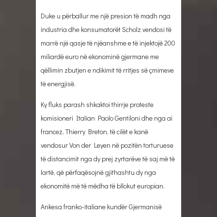
Duke u përballur me një presion të madh nga
industria dhe konsumatorët Scholz vendosi të
marrë një qasje të njëanshme e të injektojë 200
miliardë euro në ekonominë gjermane me
qëllimin zbutjen e ndikimit të rritjes së çmimeve
të energjisë.
Ky fluks parash shkaktoi thirrje proteste
komisioneri Italian Paolo Gentiloni dhe nga ai
francez, Thierry Breton, të cilët e kanë
vendosur Von der Leyen në pozitën torturuese
të distancimit nga dy prej zyrtarëve të saj më të
lartë, që përfaqësojnë gjithashtu dy nga
ekonomitë më të mëdha të bllokut europian.
Ankesa franko-italiane kundër Gjermanisë