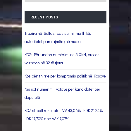
RECENT POSTS
Trazira në Belfast pas sulmit me thikë,
autoritetet paralajmërojnë masa
KQZ: Përfundon numërimi në 5 QKN, procesi
vazhdon në 32 të tjera
Kos bën thirrje për kompromis politik në Kosovë
Nis sot numërimi i votave për kandidatët për
deputetë
KQZ shpall rezultatet: VV 43,06%, PDK 21,24%,
LDK 17,70% dhe AAK 7,07%