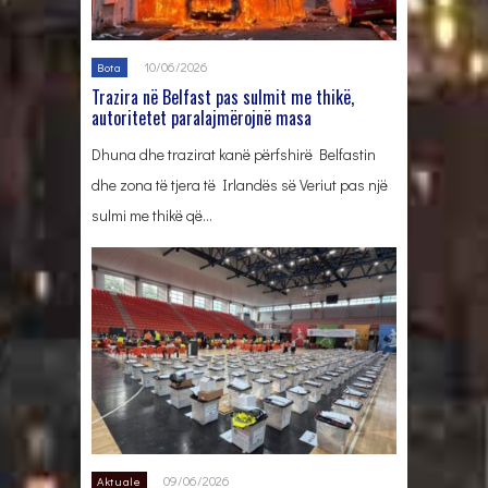
10/06/2026
Bota
Trazira në Belfast pas sulmit me thikë,
autoritetet paralajmërojnë masa
Dhuna dhe trazirat kanë përfshirë Belfastin
dhe zona të tjera të Irlandës së Veriut pas një
sulmi me thikë që…
09/06/2026
Aktuale