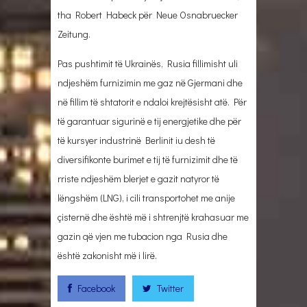
tha Robert Habeck për Neue Osnabruecker
Zeitung.
Pas pushtimit të Ukrainës, Rusia fillimisht uli
ndjeshëm furnizimin me gaz në Gjermani dhe
në fillim të shtatorit e ndaloi krejtësisht atë. Për
të garantuar sigurinë e tij energjetike dhe për
të kursyer industrinë Berlinit iu desh të
diversifikonte burimet e tij të furnizimit dhe të
rriste ndjeshëm blerjet e gazit natyror të
lëngshëm (LNG), i cili transportohet me anije
çisternë dhe është më i shtrenjtë krahasuar me
gazin që vjen me tubacion nga Rusia dhe
është zakonisht më i lirë.
Facebook
Twitter