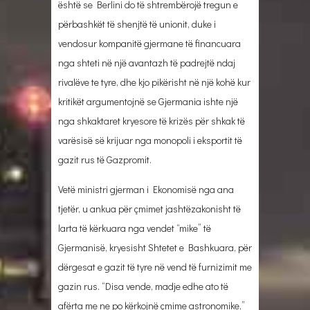
është se Berlini do të shtrembërojë tregun e
përbashkët të shenjtë të unionit, duke i
vendosur kompanitë gjermane të financuara
nga shteti në një avantazh të padrejtë ndaj
rivalëve te tyre, dhe kjo pikërisht në një kohë kur
kritikët argumentojnë se Gjermania ishte një
nga shkaktaret kryesore të krizës për shkak të
varësisë së krijuar nga monopoli i eksportit të
gazit rus të Gazpromit.
Vetë ministri gjerman i Ekonomisë nga ana
tjetër, u ankua për çmimet jashtëzakonisht të
larta të kërkuara nga vendet “mike” të
Gjermanisë, kryesisht Shtetet e Bashkuara, për
dërgesat e gazit të tyre në vend të furnizimit me
gazin rus. “Disa vende, madje edhe ato të
afërta me ne po kërkojnë çmime astronomike,”