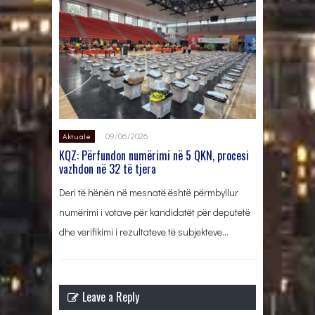
09/06/2026
Aktuale
KQZ: Përfundon numërimi në 5 QKN, procesi
vazhdon në 32 të tjera
Deri të hënën në mesnatë është përmbyllur
numërimi i votave për kandidatët për deputetë
dhe verifikimi i rezultateve të subjekteve…
Leave a Reply