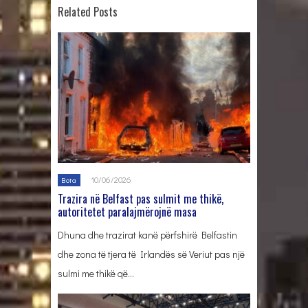
Related Posts
10/06/2026
Bota
Trazira në Belfast pas sulmit me thikë,
autoritetet paralajmërojnë masa
Dhuna dhe trazirat kanë përfshirë Belfastin
dhe zona të tjera të Irlandës së Veriut pas një
sulmi me thikë që…