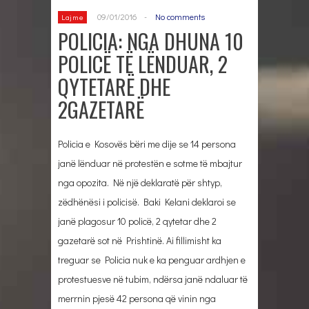
09/01/2016
-
No comments
Lajme
POLICIA: NGA DHUNA 10
POLICË TË LËNDUAR, 2
QYTETARË DHE
2GAZETARË
Policia e Kosovës bëri me dije se 14 persona
janë lënduar në protestën e sotme të mbajtur
nga opozita. Në një deklaratë për shtyp,
zëdhënësi i policisë. Baki Kelani deklaroi se
janë plagosur 10 policë, 2 qytetar dhe 2
gazetarë sot në Prishtinë. Ai fillimisht ka
treguar se Policia nuk e ka penguar ardhjen e
protestuesve në tubim, ndërsa janë ndaluar të
merrnin pjesë 42 persona që vinin nga