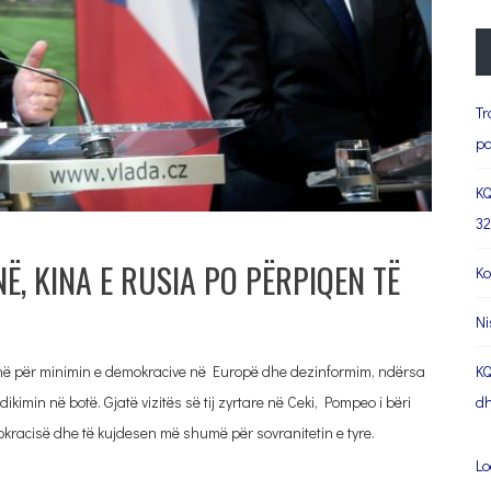
Tr
pa
KQ
32
, KINA E RUSIA PO PËRPIQEN TË
Ko
Ni
inë për minimin e demokracive në Europë dhe dezinformim, ndërsa
KQ
ikimin në botë. Gjatë vizitës së tij zyrtare në Ceki, Pompeo i bëri
dh
kracisë dhe të kujdesen më shumë për sovranitetin e tyre.
Lo