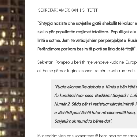
SEKRETARI AMERIKAN I SHTETIT
“Shtypja naziste dhe sovjetike gjatë shekullit të kalua
sjellin për popullatën regjimet totalitare. Populli çek 
liritë e sotme. Jemi të vetëdijshëm për përpjekjet e Ru
Perëndimore por kam besim të plotë se liria do të fitojë”.
Sekretari Pompeo u bëri thirrje vendeve kudo në Europ
ai tha se përdor fuqinë ekonomike për të ushtruar ndikim
“Fuqia ekonomike globale e Kinës e bën këtë 
t’u kundërshtuar sesa Bashkimi Sovjetik i Luft
Numër 2. Sfida për t’i rezistuar kërcënimit 
e vështirë pasi është futur në ekonomitë tona
Sovjetik nuk mund ta bënte dot”.
Ky qëndrim vjen pas komenteve të bëra nga ambasadori i 