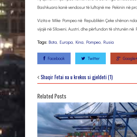
Bashkuara kanë vendosur të luftojnë me Pekinin në prag
Vizita e Mike Pompeo në Republikën Çeke shënon ndalesë
vijojë në Slloveni, Austri, dhe përfundon të shtunën në P
Tags:
Bota
,
Europa
,
Kina
,
Pompeo
,
Rusia
Facebook
Twitter
Google
Shaqir Fetai na u krekos si gjeldeti (1)
Related Posts