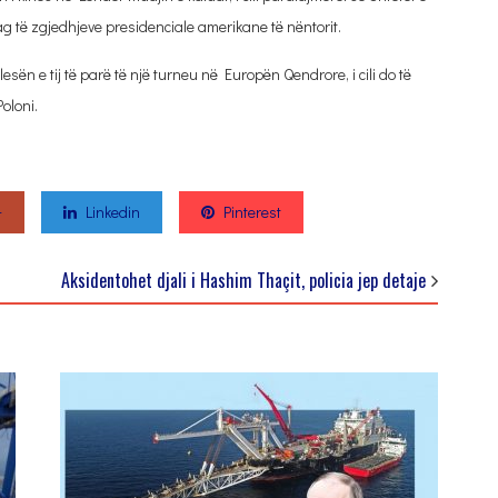
 të zgjedhjeve presidenciale amerikane të nëntorit.
n e tij të parë të një turneu në Europën Qendrore, i cili do të
oloni.
+
Linkedin
Pinterest
Aksidentohet djali i Hashim Thaçit, policia jep detaje