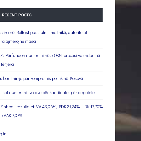
RECENT POSTS
azira në Belfast pas sulmit me thikë, autoritetet
ralajmërojnë masa
Z: Përfundon numërimi në 5 QKN, procesi vazhdon në
 të tjera
s bën thirrje për kompromis politik në Kosovë
s sot numërimi i votave për kandidatët për deputetë
Z shpall rezultatet: VV 43,06%, PDK 21,24%, LDK 17,70%
e AAK 7,07%
g in