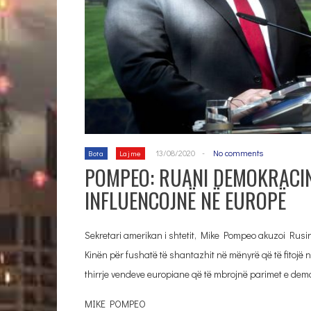
13/08/2020
-
No comments
Bota
Lajme
POMPEO: RUANI DEMOKRACINË
INFLUENCOJNË NË EUROPË
Sekretari amerikan i shtetit, Mike Pompeo akuzoi Rus
Kinën për fushatë të shantazhit në mënyrë që të fitojë nd
thirrje vendeve europiane që të mbrojnë parimet e demo
MIKE POMPEO