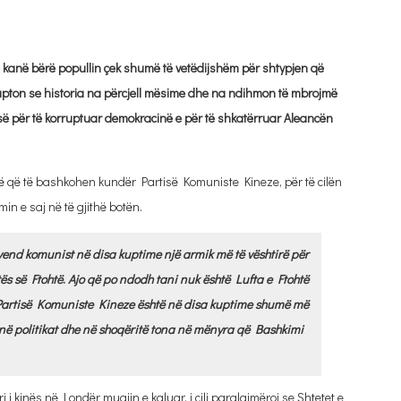
r e kanë bërë popullin çek shumë të vetëdijshëm për shtypjen që
e kupton se historia na përcjell mësime dhe na ndihmon të mbrojmë
sisë për të korruptuar demokracinë e për të shkatërruar Aleancën
ë që të bashkohen kundër Partisë Komuniste Kineze, për të cilën
in e saj në të gjithë botën.
vend komunist në disa kuptime një armik më të vështirë për
ës së Ftohtë
.
Ajo që po ndodh tani nuk është Lufta e Ftohtë
të Partisë Komuniste Kineze është në disa kuptime shumë më
, në politikat dhe në shoqëritë tona në mënyra që Bashkimi
kinës në Londër muajin e kaluar, i cili paralajmëroi se Shtetet e