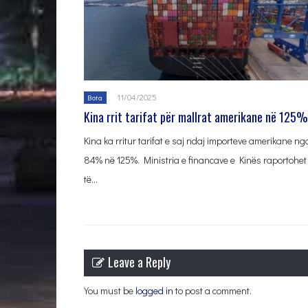
11/04/2025
Bota
Kina rrit tarifat për mallrat amerikane në 125%
Kina ka rritur tarifat e saj ndaj importeve amerikane ng
84% në 125%. Ministria e financave e Kinës raportohet
të…
Leave a Reply
You must be
logged in
to post a comment.