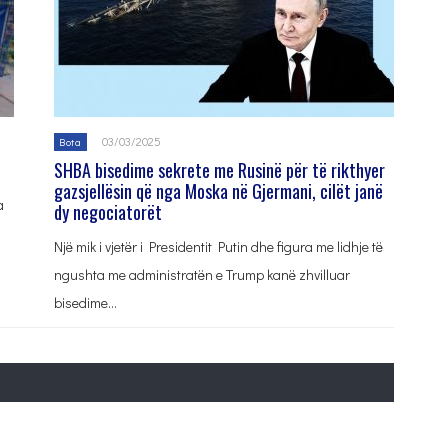
03/03/2025
Bota
SHBA bisedime sekrete me Rusinë për të rikthyer
gazsjellësin që nga Moska në Gjermani, cilët janë
a
dy negociatorët
Një mik i vjetër i Presidentit Putin dhe figura me lidhje të
ngushta me administratën e Trump kanë zhvilluar
bisedime…