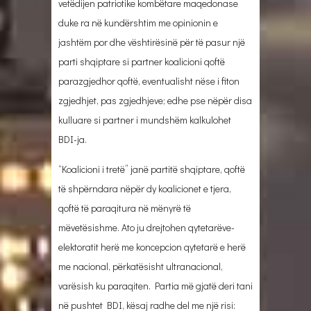
vetëdijen patriotike kombëtare maqedonase
duke ra në kundërshtim me opinionin e
jashtëm por dhe vështirësinë për të pasur një
parti shqiptare si partner koalicioni qoftë
parazgjedhor qoftë, eventualisht nëse i fiton
zgjedhjet, pas zgjedhjeve; edhe pse nëpër disa
kulluare si partner i mundshëm kalkulohet
BDI-ja.
“Koalicioni i tretë” janë partitë shqiptare, qoftë
të shpërndara nëpër dy koalicionet e tjera,
qoftë të paraqitura në mënyrë të
mëvetësishme. Ato ju drejtohen qytetarëve-
elektoratit herë me koncepcion qytetarë e herë
me nacional, përkatësisht ultranacional,
varësish ku paraqiten. Partia më gjatë deri tani
në pushtet BDI, kësaj radhe del me një risi: