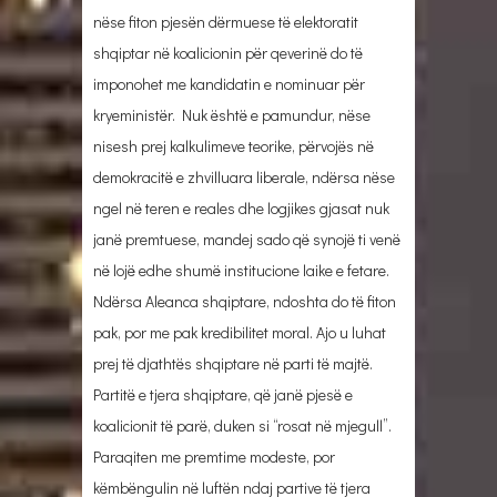
nëse fiton pjesën dërmuese të elektoratit
shqiptar në koalicionin për qeverinë do të
imponohet me kandidatin e nominuar për
kryeministër. Nuk është e pamundur, nëse
nisesh prej kalkulimeve teorike, përvojës në
demokracitë e zhvilluara liberale, ndërsa nëse
ngel në teren e reales dhe logjikes gjasat nuk
janë premtuese, mandej sado që synojë ti venë
në lojë edhe shumë institucione laike e fetare.
Ndërsa Aleanca shqiptare, ndoshta do të fiton
pak, por me pak kredibilitet moral. Ajo u luhat
prej të djathtës shqiptare në parti të majtë.
Partitë e tjera shqiptare, që janë pjesë e
koalicionit të parë, duken si “rosat në mjegull”.
Paraqiten me premtime modeste, por
këmbëngulin në luftën ndaj partive të tjera