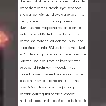
dilemës: LSDM më parë bëri një ristrukturim të
brendshëm partiak, brenda kryesisë vendosi
shqiptar, që ndër radhët e veta u lexua si thikë
me dy tehe: e hapur ndaj shqiptarëve por
dyshuese ndaj maqedonasve, tani dilema e
radhës: cila është struktura e elektoratit të
partive shqiptare në koalicion me LSDM; janë
të pakënaqurit ndaj BDI-së, janë të zhgënjyerit
e PDSH-së apo janë të humburit e të tretës…, të
katërtës. Koalicioni i dytë, që kryesisht rreth
vetës përfshin etnikumin maqedon, ndaj
maqedonasve duket më favorite, sidomos me
pikëpamjen e vetë ultranacionaliste, që në
esencë është koalicion parazgjedhor që
përfshin gati të gjitha partitë e konceptit
nacional maqedon dhe bënë përpjekje të ngritë