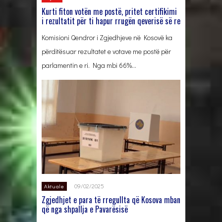
Kurti fiton votën me postë, pritet certifikimi
i rezultatit për ti hapur rrugën qeverisë së re
Komisioni Qendror i Zgjedhjeve në Kosovë ka
përditësuar rezultatet e votave me postë për
parlamentin e ri. Nga mbi 66%…
09/02/2025
Aktuale
Zgjedhjet e para të rregullta që Kosova mban
që nga shpallja e Pavarësisë