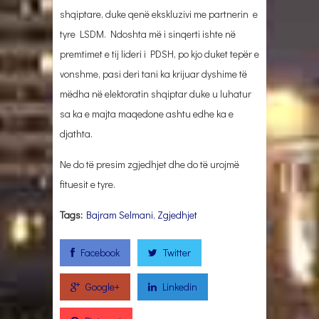
shqiptare, duke qenë ekskluzivi me partnerin e
tyre LSDM. Ndoshta më i sinqerti ishte në
premtimet e tij lideri i PDSH, po kjo duket tepër e
vonshme, pasi deri tani ka krijuar dyshime të
mëdha në elektoratin shqiptar duke u luhatur
sa ka e majta maqedone ashtu edhe ka e
djathta.
Ne do të presim zgjedhjet dhe do të urojmë
fituesit e tyre.
Tags:
Bajram Selmani
,
Zgjedhjet
Facebook
Twitter
Google+
Linkedin