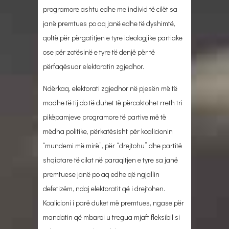
programore ashtu edhe me individ të cilët sa
janë premtues po aq janë edhe të dyshimtë,
qoftë për përgatitjen e tyre ideologjike partiake
ose për zotësinë e tyre të denjë për të
përfaqësuar elektoratin zgjedhor.
Ndërkaq, elektorati zgjedhor në pjesën më të
madhe të tij do të duhet të përcaktohet rreth tri
pikëpamjeve programore të partive më të
mëdha politike, përkatësisht për koalicionin
“mundemi më mirë”, për “drejtohu” dhe partitë
shqiptare të cilat në paraqitjen e tyre sa janë
premtuese janë po aq edhe që ngjallin
defetizëm, ndaj elektoratit që i drejtohen.
Koalicioni i parë duket më premtues, ngase për
mandatin që mbaroi u tregua mjaft fleksibil si