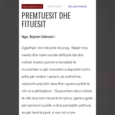
10/07/2020
-
No comments
Kendveshtrim
PREMTUESIT DHE
FITUESIT
Nga Bajram Selmani
/
Zgjedhjet, tani më janë në prag. Nëpër mas
media dhe rrjete sociale defilojnë ide dhe
individ, kryetar partish e kandidat të
mundshëm si për mandatin e deputetit ashtu
edhe për anëtar i qeveris së ardhshme,
varësisht prej fatit nëse fiton opsioni politik të
cilin ai e përfaqëson. Ekspozohen ide e individ,
të cilët disa tani më janë të njohur, gjerë e gjatë,
për opinionin publik, e disa paraqitën pothuaj
se për herë të parë, si me risit e tyre