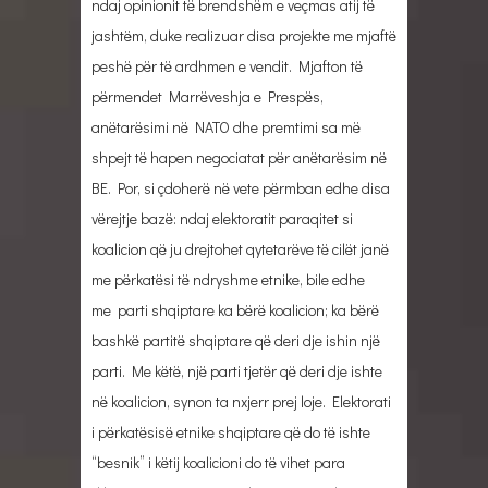
ndaj opinionit të brendshëm e veçmas atij të
jashtëm, duke realizuar disa projekte me mjaftë
peshë për të ardhmen e vendit. Mjafton të
përmendet Marrëveshja e Prespës,
anëtarësimi në NATO dhe premtimi sa më
shpejt të hapen negociatat për anëtarësim në
BE. Por, si çdoherë në vete përmban edhe disa
vërejtje bazë: ndaj elektoratit paraqitet si
koalicion që ju drejtohet qytetarëve të cilët janë
me përkatësi të ndryshme etnike, bile edhe
me parti shqiptare ka bërë koalicion; ka bërë
bashkë partitë shqiptare që deri dje ishin një
parti. Me këtë, një parti tjetër që deri dje ishte
në koalicion, synon ta nxjerr prej loje. Elektorati
i përkatësisë etnike shqiptare që do të ishte
“besnik” i këtij koalicioni do të vihet para