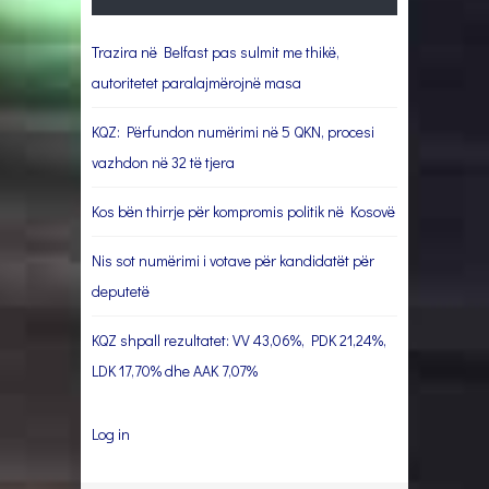
Trazira në Belfast pas sulmit me thikë,
autoritetet paralajmërojnë masa
KQZ: Përfundon numërimi në 5 QKN, procesi
vazhdon në 32 të tjera
Kos bën thirrje për kompromis politik në Kosovë
Nis sot numërimi i votave për kandidatët për
deputetë
KQZ shpall rezultatet: VV 43,06%, PDK 21,24%,
LDK 17,70% dhe AAK 7,07%
Log in