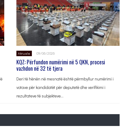
09/06/2026
Aktuale
KQZ: Përfundon numërimi në 5 QKN, procesi
vazhdon në 32 të tjera
të
Deri të hënën në mesnatë është përmbyllur numërimi i
votave për kandidatët për deputetë dhe verifikimi i
rezultateve të subjekteve…