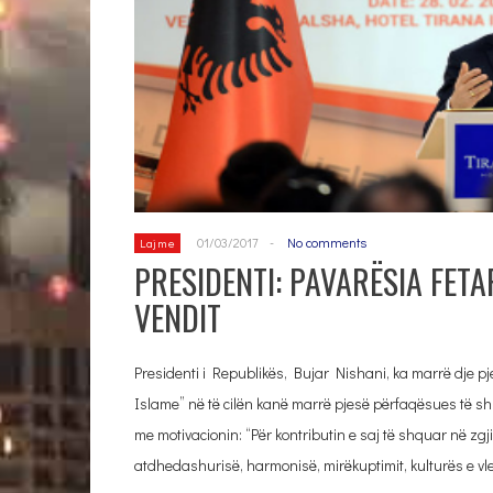
01/03/2017
-
No comments
Lajme
PRESIDENTI: PAVARËSIA FETAR
VENDIT
Presidenti i Republikës, Bujar Nishani, ka marrë dje pj
Islame” në të cilën kanë marrë pjesë përfaqësues të shu
me motivacionin: “Për kontributin e saj të shquar në zg
atdhedashurisë, harmonisë, mirëkuptimit, kulturës e v