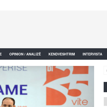
E
OPINION / ANALIZË
KENDVESHTRIM
INTERVISTA
Ar