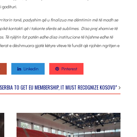
 godituri.
rritorin tonë, padyshim që u finalizua me dëmtimin më të madh se
pikë kontakti që i takonte sferës së sublimes. Disa prej xhamive të
 Të njëjtin fat patën edhe disa institucione të hijshme edhe të
lerat e dëshmuara gjatë këtyre viteve të fundit që njohën ngritjen e
+
Linkedin
Pinterest
 SERBIA TO GET EU MEMBERSHIP, IT MUST RECOGNIZE KOSOVO”