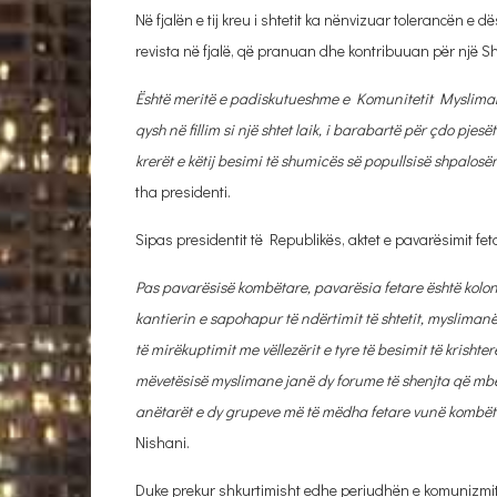
Në fjalën e tij kreu i shtetit ka nënvizuar tolerancën e
revista në fjalë, që pranuan dhe kontribuuan për një Shq
Është meritë e padiskutueshme e Komunitetit Mysliman 
qysh në fillim si një shtet laik, i barabartë për çdo pjes
krerët e këtij besimi të shumicës së popullsisë shpalosë
tha presidenti.
Sipas presidentit të Republikës, aktet e pavarësimit fe
Pas pavarësisë kombëtare, pavarësia fetare është kolona 
kantierin e sapohapur të ndërtimit të shtetit, myslimanët 
të mirëkuptimit me vëllezërit e tyre të besimit të krishter
mëvetësisë myslimane janë dy forume të shenjta që mbe
anëtarët e dy grupeve më të mëdha fetare vunë kombëta
Nishani.
Duke prekur shkurtimisht edhe periudhën e komunizmit 