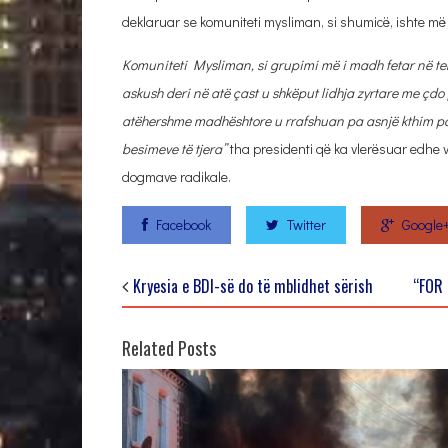
deklaruar se komuniteti mysliman, si shumicë, ishte më i
Komuniteti Mysliman, si grupimi më i madh fetar në te
askush deri në atë çast u shkëput lidhja zyrtare me çdo 
atëhershme madhështore u rrafshuan pa asnjë kthim pas.
besimeve të tjera”
tha presidenti që ka vlerësuar edhe v
dogmave radikale.
Facebook
Twitter
Google
Kryesia e BDI-së do të mblidhet sërish
“FOR
Related Posts