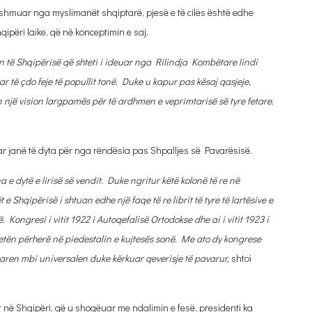
 dëshmuar nga myslimanët shqiptarë, pjesë e të cilës është edhe
ipëri laike, që në konceptimin e saj.
të Shqipërisë që shteti i ideuar nga Rilindja Kombëtare lindi
ëtar të çdo feje të popullit tonë. Duke u kapur pas kësaj qasjeje,
n një vision largpamës për të ardhmen e veprimtarisë së tyre fetare
,
tar janë të dyta për nga rëndësia pas Shpalljes së Pavarësisë.
e dytë e lirisë së vendit. Duke ngritur këtë kolonë të re në
e Shqipërisë i shtuan edhe një faqe të re librit të tyre të lartësive e
ë. Kongresi i vitit 1922 i Autoqefalisë Ortodokse dhe ai i vitit 1923 i
tën përherë në piedestalin e kujtesës sonë. Me ato dy kongrese
ren mbi universalen duke kërkuar qeverisje të pavarur,
shtoi
në Shqipëri, që u shoqëuar me ndalimin e fesë, presidenti ka