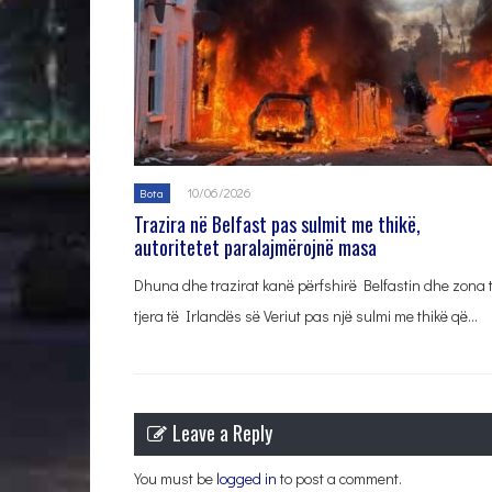
10/06/2026
Bota
Trazira në Belfast pas sulmit me thikë,
autoritetet paralajmërojnë masa
Dhuna dhe trazirat kanë përfshirë Belfastin dhe zona 
tjera të Irlandës së Veriut pas një sulmi me thikë që…
Leave a Reply
You must be
logged in
to post a comment.