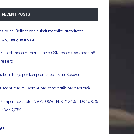
RECENT POSTS
azira në Belfast pas sulmit me thikë, autoritetet
ralajmërojnë masa
Z: Përfundon numërimi në 5 QKN, procesi vazhdon në
 të tjera
s bën thirrje për kompromis politik në Kosovë
s sot numërimi i votave për kandidatët për deputetë
Z shpall rezultatet: VV 43,06%, PDK 21,24%, LDK 17,70%
e AAK 7,07%
g in