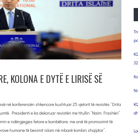
Tr
pa
KQ
32
E, KOLONA E DYTË E LIRISË SË
Ko
Ni
esë në konferencën shkencore kushtuar 25 vjetorit të revistës “Drita
KQ
mtë. Presidenti e ka dekoruar revistën me titullin “Naim Frashëri”
dh
jimin e ndërgjegjes fetare e kombëtare, me anë të promovimit të
lerave humane të besimit islam në mbarë kombin shqiptar”.
Lo