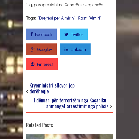
Iliq, paraprakisht në Qendrën e Urgjencës.
Tags:
“Drejtësi për Almirin”
,
Rasti "Almiri"
Facebook
Twitter
Google+
Linkedin
Pinterest
Kryeministri slloven jep
dorëheqje
I dënuari për terrorizëm nga Kaçaniku i
shmanget arrestimit nga policia
Related Posts