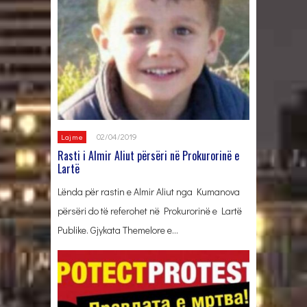
02/04/2019
Lajme
Rasti i Almir Aliut përsëri në Prokurorinë e
Lartë
Lënda për rastin e Almir Aliut nga Kumanova
përsëri do të referohet në Prokurorinë e Lartë
Publike. Gjykata Themelore e…