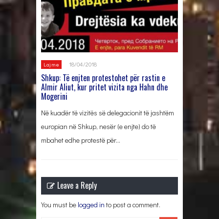
18/04/2018
Lajme
Shkup: Të enjten protestohet për rastin e
Almir Aliut, kur pritet vizita nga Hahn dhe
Mogerini
Në kuadër të vizitës së delegacionit të jashtëm
europian në Shkup, nesër (e enjte) do të
mbahet edhe protestë për…
Leave a Reply
You must be
logged in
to post a comment.