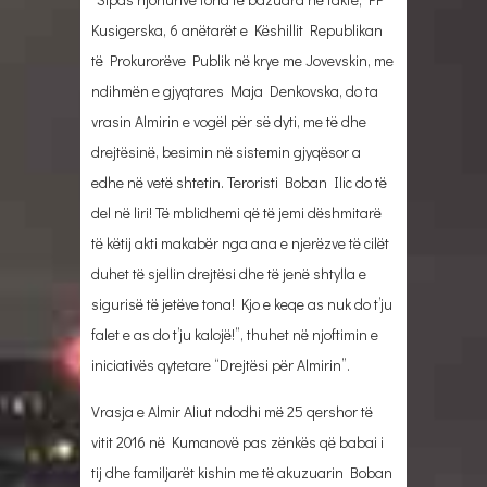
Kusigerska, 6 anëtarët e Këshillit Republikan
të Prokurorëve Publik në krye me Jovevskin, me
ndihmën e gjyqtares Maja Denkovska, do ta
vrasin Almirin e vogël për së dyti, me të dhe
drejtësinë, besimin në sistemin gjyqësor a
edhe në vetë shtetin. Teroristi Boban Ilic do të
del në liri! Të mblidhemi që të jemi dëshmitarë
të këtij akti makabër nga ana e njerëzve të cilët
duhet të sjellin drejtësi dhe të jenë shtylla e
sigurisë të jetëve tona! Kjo e keqe as nuk do t’ju
falet e as do t’ju kalojë!”, thuhet në njoftimin e
iniciativës qytetare “Drejtësi për Almirin”.
Vrasja e Almir Aliut ndodhi më 25 qershor të
vitit 2016 në Kumanovë pas zënkës që babai i
tij dhe familjarët kishin me të akuzuarin Boban