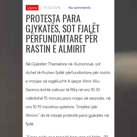
15/03/2018
-
No comments
Lajme
PROTESTA PARA
GJYKATËS, SOT FJALËT
PËRFUNDIMTARE PËR
RASTIN E ALMIRIT
Në Gjykatën Themelore në Kumanovë, sot
duhet të thuhen fjalët përfundimtare për rastin
e vrasjes së vogëlushit 4 vjeçar Almir Aliu.
Seanca është caktuar të filloj në ora 10:30
ndërkohë 15 minuta para nisjes së seancës, në
ora 10:15 iniciativa qytetare “Drejtësi për
Almirin” do të mbajë protestë para gjykatës në
fjalë.
“Sipas njohurive tona të bazuara në fakte, PP