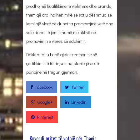
prodhojmë kualifikime të vlefshme dhe prandaj
them që ata ndihen mirë se sot u dëshmua se
kemi një vlerë që duhet ta promovojmë vetë dhe
vetë duhet të jemi shumë më aktivë në
promovimin e vlerës së edukimit.
Deklaratat u bënë gjatë ceremonisë së
çertifikimit të të rinjve shqiptarë që do të
punojnë në tregun gjerman.
Facebook
Twitter
Google+
Linkedin
Pinterest
Kuvendi pritet të votojë për Thaçin