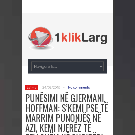
24/02/2016
-
No comments
Lajme
PUNËSIMI NË GJERMANI,
HOFFMAN: S’KEMI PSE TË
MARRIM PUNONJËS NË
AZI, KEMI NJERËZ TË