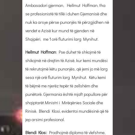
Ambasadori gjerman, Hellmut Hoffman, tha
se profesionistë të tillë i duhen Gjemanisë dhe
nuk ka arsye përse punonjës të përzgjidhen në
vendet e Azisë kur mund të gjenden në
Shqipëri, me 1 orë fluturimi larg Mynihut.
Hellmut Hoffman
: Pse duhet të shkojmë të
shikojmë në drejtim të Azisë, kur kemi mundësi
të rekrutojmë këtu punonjës, që jemi jo më larg
sesa një orë fluturim larg Mynihut. Këtu kemi
të bëjmë me njerëz tepër të zellshëm dhe
punëtorë. Gjermania është mjaft popullore për
shqiptarët.Ministri i Mirëqënies Sociale dhe
Rinisë, Blendi Klosi, evidentoi mundësinë që të
jep arsimi profesional.
Blendi Klos
i: Prodhojmë diploma të vlefshme,