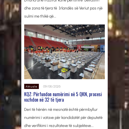
dhe zona të tjera të Irlandës së Veriut pas një
sulmi me thikë që…
09/06/2026
Aktuale
KQZ: Përfundon numërimi në 5 QKN, procesi
vazhdon në 32 të tjera
Deri të hënën në mesnatë është përmbyllur
numërimi i votave për kandidatët për deputetë
dhe verifikimi i rezultateve të subjekteve…