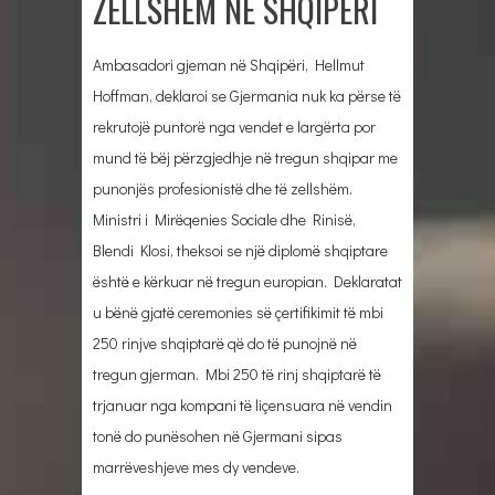
ZELLSHËM NË SHQIPËRI
Ambasadori gjeman në Shqipëri, Hellmut
Hoffman, deklaroi se Gjermania nuk ka përse të
rekrutojë puntorë nga vendet e largërta por
mund të bëj përzgjedhje në tregun shqipar me
punonjës profesionistë dhe të zellshëm.
Ministri i Mirëqenies Sociale dhe Rinisë,
Blendi Klosi, theksoi se një diplomë shqiptare
është e kërkuar në tregun europian. Deklaratat
u bënë gjatë ceremonies së çertifikimit të mbi
250 rinjve shqiptarë që do të punojnë në
tregun gjerman. Mbi 250 të rinj shqiptarë të
trjanuar nga kompani të liçensuara në vendin
tonë do punësohen në Gjermani sipas
marrëveshjeve mes dy vendeve.