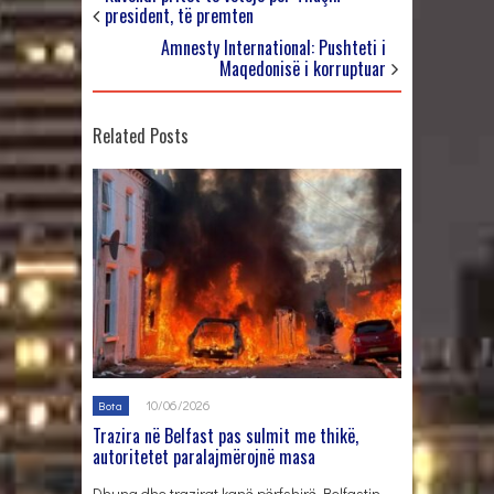
president, të premten
Amnesty International: Pushteti i
Maqedonisë i korruptuar
Related Posts
10/06/2026
Bota
Trazira në Belfast pas sulmit me thikë,
autoritetet paralajmërojnë masa
Dhuna dhe trazirat kanë përfshirë Belfastin