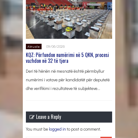
09/06/2026
Aktuale
KQZ: Përfundon numërimi në 5 QKN, procesi
vazhdon në 32 të tjera
Deri të hënën në mesnatë është përmbyllur
numërimi i votave për kandidatët për deputetë
dhe verifikimi i rezultateve të subjekteve…
Leave a Reply
You must be
logged in
to post a comment.