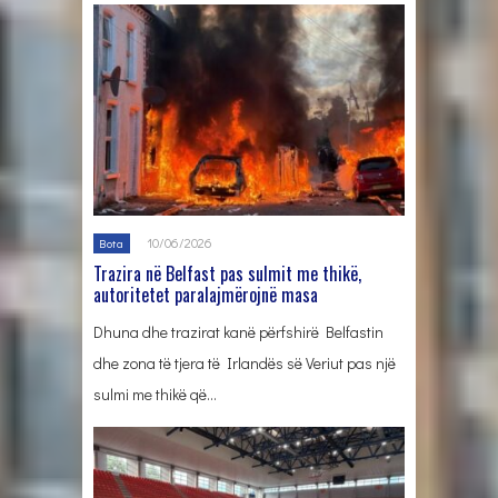
10/06/2026
Bota
Trazira në Belfast pas sulmit me thikë,
autoritetet paralajmërojnë masa
Dhuna dhe trazirat kanë përfshirë Belfastin
dhe zona të tjera të Irlandës së Veriut pas një
sulmi me thikë që…