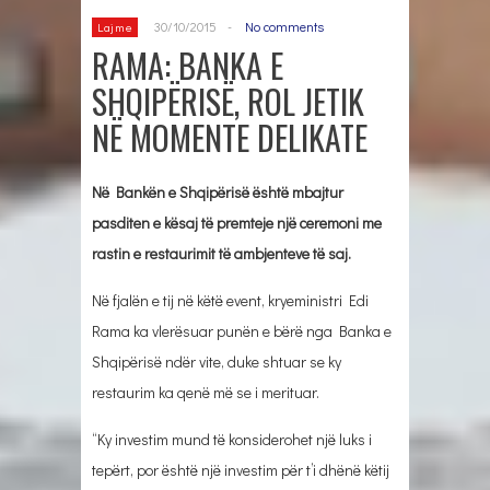
30/10/2015
-
No comments
Lajme
RAMA: BANKA E
SHQIPËRISË, ROL JETIK
NË MOMENTE DELIKATE
Në Bankën e Shqipërisë është mbajtur
pasditen e kësaj të premteje një ceremoni me
rastin e restaurimit të ambjenteve të saj.
Në fjalën e tij në këtë event, kryeministri Edi
Rama ka vlerësuar punën e bërë nga Banka e
Shqipërisë ndër vite, duke shtuar se ky
restaurim ka qenë më se i merituar.
“Ky investim mund të konsiderohet një luks i
tepërt, por është një investim për t’i dhënë këtij