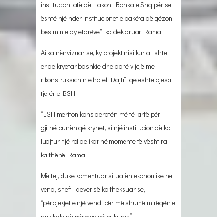
institucioni atë që i takon. Banka e Shqipërisë
është një ndër institucionet e pakëta që gëzon
besimin e qytetarëve”, ka deklaruar Rama.
Ai ka nënvizuar se, ky projekt nisi kur ai ishte
ende kryetar bashkie dhe do të vijojë me
rikonstruksionin e hotel “Dajti”, që është pjesa
tjetër e BSH.
“BSH meriton konsideratën më të lartë për
gjithë punën që kryhet, si një institucion që ka
luajtur një rol delikat në momente të vështira”,
ka thënë Rama.
Më tej, duke komentuar situatën ekonomike në
vend, shefi i qeverisë ka theksuar se,
“përpjekjet e një vendi për më shumë mirëqënie
nuk kalojnë përmes së bukurës”.