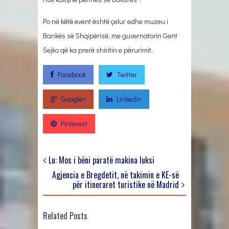
Po në këtë event është çelur edhe muzeu i
Bankës së Shqipërisë, me guvernatorin Gent
Sejko që ka prerë shiritin e përurimit.
Facebook
Twitter
Google+
Linkedin
Pinterest
Lu: Mos i bëni paratë makina luksi
Agjencia e Bregdetit, në takimin e KE-së
për itineraret turistike në Madrid
Related Posts