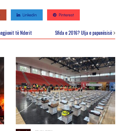
+
Linkedin
Pinterest
gjionit të Nderit
Sfida e 2016? Ulja e papunësisë