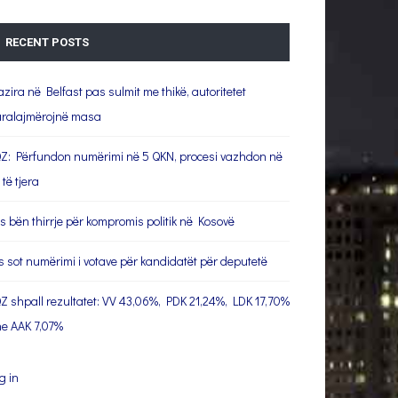
RECENT POSTS
azira në Belfast pas sulmit me thikë, autoritetet
ralajmërojnë masa
Z: Përfundon numërimi në 5 QKN, procesi vazhdon në
 të tjera
s bën thirrje për kompromis politik në Kosovë
s sot numërimi i votave për kandidatët për deputetë
Z shpall rezultatet: VV 43,06%, PDK 21,24%, LDK 17,70%
e AAK 7,07%
g in