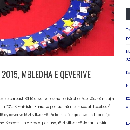
Tr
pa
KQ
32
 2015, MBLEDHA E QEVERIVE
Ko
Ni
s së përbashkët të qeverive të Shqipërisë dhe Kosovës, në muajin
KQ
 vitin 2015.Kryministri Rama ka postuar në rrjetin social “Facebook”,
dh
të dy qeverive të zhvilluar në Pallatin e Kongreseve në Tiranë.Kjo
 Kosovës ishte e dyta, pas asaj të zhvilluar në Janarin e vitit
Lo