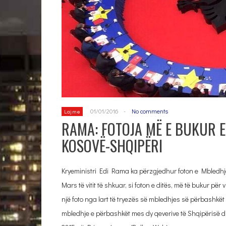
01/01/2016
-
No comments
Lajme
RAMA: FOTOJA MË E BUKUR E
KOSOVË-SHQIPËRI
Kryeministri Edi Rama ka përzgjedhur foton e Mbledhje
Mars të vitit të shkuar, si foton e ditës, më të bukur për
një foto nga lart të tryezës së mbledhjes së përbashkët 
mbledhje e përbashkët mes dy qeverive të Shqipërisë dhe