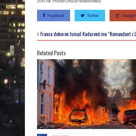
2015 në Prizren.(ma.ar/BalkanWeb)
Facebook
Twitter
Google
Franca dekoron Ismail Kadarenë me “Komandant i Le
Related Posts