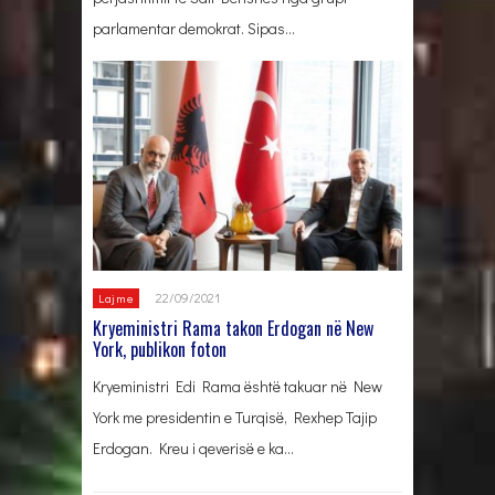
parlamentar demokrat. Sipas…
22/09/2021
Lajme
Kryeministri Rama takon Erdogan në New
York, publikon foton
Kryeministri Edi Rama është takuar në New
York me presidentin e Turqisë, Rexhep Tajip
Erdogan. Kreu i qeverisë e ka…