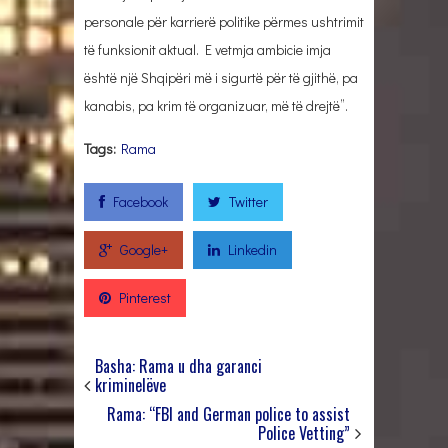
personale për karrierë politike përmes ushtrimit
të funksionit aktual. E vetmja ambicie imja
është një Shqipëri më i sigurtë për të gjithë, pa
kanabis, pa krim të organizuar, më të drejtë”.
Tags:
Rama
Facebook
Twitter
Google+
Linkedin
Pinterest
Basha: Rama u dha garanci
kriminelëve
Rama: “FBI and German police to assist
Police Vetting”