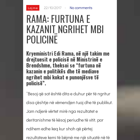
22/10/2017
-
No comments
Lajme
RAMA: FURTUNA E
KAZANIT NGRIHET MBI
POLICINË
Kryeministri Edi Rama, në një takim me
drejtuesit e policisë në Ministrinë e
Brendshme, theksoi se “furtuna në
kazanin e politikës dhe të mediave
ngrihet mbi kokat e punonjësve të
policisë”.
“Besoj që sot është dita e duhur për të ngritur
disa çështje në vëmendjen tuaj dhe të publikut.
Jam ndjerë vërtet mirë nga rezultatet e
deritanishme të kësaj periudhe të vitit, por
ndihem edhe keq kur shoh që përtej
rezultateve kemi të bëjmë me një situatë në të