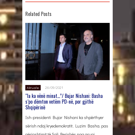
Related Posts
26/09/2021
Aktuale
“Ia ka vënë minat…”/ Bujar Nishani: Basha
s’po dëmton vetëm PD-në, por gjithë
Shqipërinë
Ish-presidenti Bujar Nishani ka shpërthyer
sërish ndaj kryedemokratit, Luzim Basha, pas
përjashtimit të Sali Berishës nga grupi