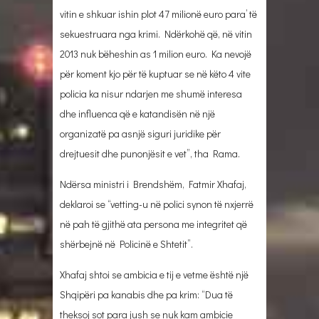
vitin e shkuar ishin plot 47 milionë euro para’ të
sekuestruara nga krimi. Ndërkohë që, në vitin
2013 nuk bëheshin as 1 milion euro. Ka nevojë
për koment kjo për të kuptuar se në këto 4 vite
policia ka nisur ndarjen me shumë interesa
dhe influenca që e katandisën në një
organizatë pa asnjë siguri juridike për
drejtuesit dhe punonjësit e vet”, tha Rama.
Ndërsa ministri i Brendshëm, Fatmir Xhafaj,
deklaroi se “vetting-u në polici synon të nxjerrë
në pah të gjithë ata persona me integritet që
shërbejnë në Policinë e Shtetit”.
Xhafaj shtoi se ambicia e tij e vetme është një
Shqipëri pa kanabis dhe pa krim: “Dua të
theksoj sot para jush se nuk kam ambicie