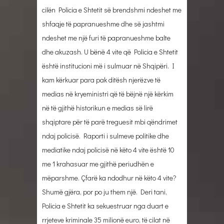
cilën Policia e Shtetit së brendshmi ndeshet me
shfaqje të papranueshme dhe së jashtmi
ndeshet me një furi të papranueshme balte
dhe akuzash. U bënë 4 vite që Policia e Shtetit
është institucioni më i sulmuar në Shqipëri. I
kam kërkuar para pak ditësh njerëzve të
medias në kryeministri që të bëjnë një kërkim
në të gjithë historikun e medias së lirë
shqiptare për të parë treguesit mbi qëndrimet
ndaj policisë. Raporti i sulmeve politike dhe
mediatike ndaj policisë në këto 4 vite është 10
me 1 krahasuar me gjithë periudhën e
mëparshme. Çfarë ka ndodhur në këto 4 vite?
Shumë gjëra, por po ju them një. Deri tani,
Policia e Shtetit ka sekuestruar nga duart e
rrjeteve kriminale 35 milionë euro, të cilat në