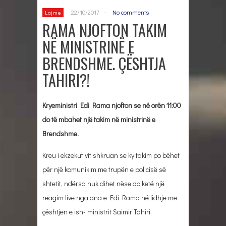
22/10/2017
-
No comments
Lajme
RAMA NJOFTON TAKIM
NË MINISTRINË E
BRENDSHME. ÇËSHTJA
TAHIRI?!
Kryeministri Edi Rama njofton se në orën 11:00
do të mbahet një takim në ministrinë e
Brendshme.
Kreu i ekzekutivit shkruan se ky takim po bëhet
për një komunikim me trupën e policisë së
shtetit, ndërsa nuk dihet nëse do ketë një
reagim live nga ana e Edi Rama në lidhje me
çështjen e ish- ministrit Saimir Tahiri.