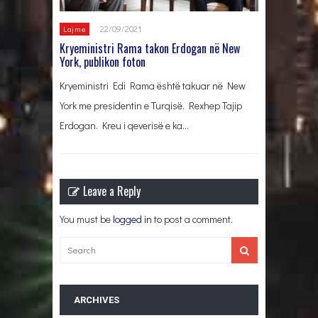
22/09/2021
Lajme
Kryeministri Rama takon Erdogan në New
York, publikon foton
Kryeministri Edi Rama është takuar në New
York me presidentin e Turqisë, Rexhep Tajip
Erdogan. Kreu i qeverisë e ka…
Leave a Reply
You must be
logged in
to post a comment.
ARCHIVES