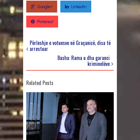
Google+
Linkedin
Pinterest
Përleshje e votuesve në Graçanicë, disa të
arrestuar
Basha: Rama u dha garanci
kriminelëve
Related Posts