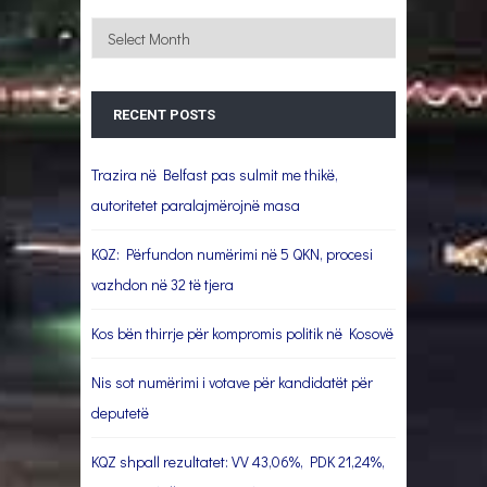
Archives
RECENT POSTS
Trazira në Belfast pas sulmit me thikë,
autoritetet paralajmërojnë masa
KQZ: Përfundon numërimi në 5 QKN, procesi
vazhdon në 32 të tjera
Kos bën thirrje për kompromis politik në Kosovë
Nis sot numërimi i votave për kandidatët për
deputetë
KQZ shpall rezultatet: VV 43,06%, PDK 21,24%,