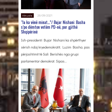
26/09/2021
Aktuale
“Ia ka vënë minat…”/ Bujar Nishani: Basha
s’po dëmton vetëm PD-në, por gjithë
Shqipërinë
Ish-presidenti Bujar Nishani ka shpërthyer
sërish ndaj kryedemokratit, Luzim Basha, pas
përjashtimit të Sali Berishës nga grupi
parlamentar demokrat. Sipas…