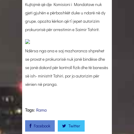
Kujtojmë që dje Komisioni i Mandatave nuk
gjeti gjuhën e përbashkët duke u ndarë në dy
grupe, opozita kërkon që t’i jepet autorizim
prokurorisë për arrestimin e Saimir Tahirit.
Ndërsa nga ana e saj mazhoranca shprehet
se provat e prokurorisë nuk janë bindëse dhe
se janë dakord për kontroll fizik dhe të banesës
së ish- ministrit Tahiri, por jo autorizim për
vënien në pranga.
Tags:
Rama
Facebook
Twitter