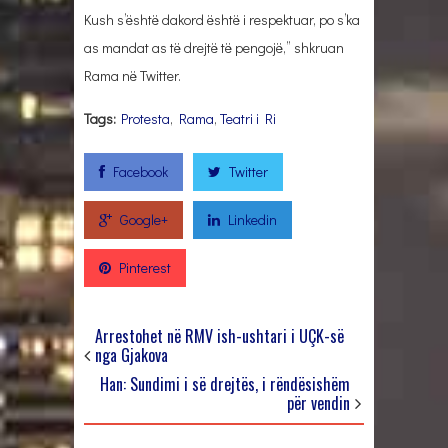
Kush s’është dakord është i respektuar, po s’ka
as mandat as të drejtë të pengojë,” shkruan
Rama në Twitter.
Tags:
Protesta
,
Rama
,
Teatri i Ri
Facebook
Twitter
Google+
Linkedin
Pinterest
Arrestohet në RMV ish-ushtari i UÇK-së
nga Gjakova
Han: Sundimi i së drejtës, i rëndësishëm
për vendin