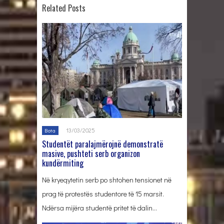
Related Posts
13/03/2025
Bota
Studentët paralajmërojnë demonstratë
masive, pushteti serb organizon
kundërmiting
Në kryeqytetin serb po shtohen tensionet në
prag të protestës studentore të 15 marsit.
Ndërsa mijëra studentë pritet të dalin…