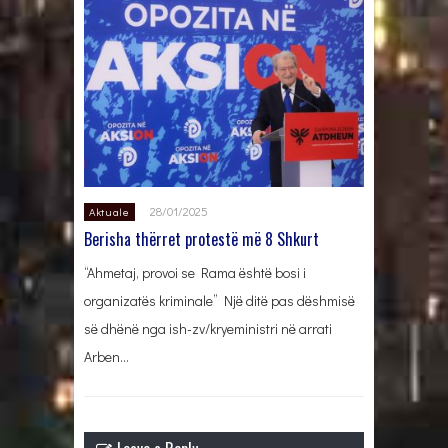
28/01/2025
Aktuale
Berisha thërret protestë më 8 Shkurt
“Ahmetaj, provoi se Rama është bosi i
organizatës kriminale” Një ditë pas dëshmisë
së dhënë nga ish-zv/kryeministri në arrati
Arben…