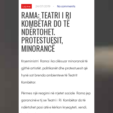
24/07/2019
-
No comments
Lajme
RAMA: TEATRI I RI
KOMBËTAR DO TË
NDËRTOHET.
PROTESTUESIT,
MINORANCË
Kryeministri Rama i ka cilësuar minorancë të
gjithë artistët, politikanët dhe protestuesit që
hynë sot brenda ambienteve të Teatrit
Kombëtar.
Përmes një reagimi në rrjetet sociale Rama jep
garancinë e tij se Teatri i Ri Kombëtar do të
ndërtohet pasi atë e kërkon kryeqyteti, vendi,