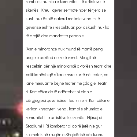
kombi e shumica e komunitetit të artistëve të
skenës. Kreu i qeverisë thotë ndër të tjera se
kush nuk është dakord me ketë vendim të
qeverisë është i respektuar, por askush nuk ka
të drejtë dhe mandat ta pengojë.
“Asnjë minorancë nuk mund të marrë peng
asgjë e askënd në këtë vend. Me gjithë
respektin për një minorancë aktorësh teatri dhe
politikanësh që s’kanë hyrë kurrë në teatër, po
janë mësuar të bëjnë teatër me çdo gjë, Teatri i
ri Kombëtar do të ndërtohet si plan e
përgjegjësi qeverisëse. Teatrin e ri Kombëtar e
kërkon kryeqyteti, vendi, kombi e shumica e
komunitetit të artistëve të skenës. Njësoj si
Stadiumi i Ri kombëtar ai do të jetë një gur
kilometrik në rrugën e Shqipërisë që duam.