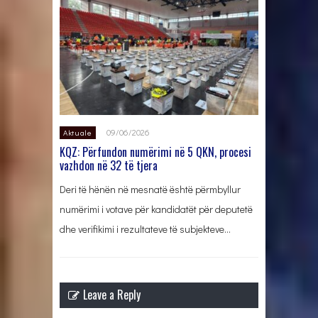
09/06/2026
Aktuale
KQZ: Përfundon numërimi në 5 QKN, procesi
vazhdon në 32 të tjera
Deri të hënën në mesnatë është përmbyllur
numërimi i votave për kandidatët për deputetë
dhe verifikimi i rezultateve të subjekteve…
Leave a Reply