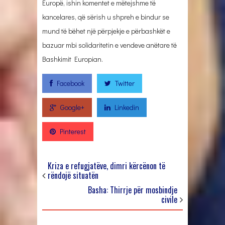
Europë, ishin komentet e mëtejshme të
kancelares, që sërish u shpreh e bindur se
mund të bëhet një përpjekje e përbashkët e
bazuar mbi solidaritetin e vendeve anëtare të
Bashkimit Europian.
Facebook
Twitter
Google+
Linkedin
Pinterest
Kriza e refugjatëve, dimri kërcënon të
rëndojë situatën
Basha: Thirrje për mosbindje
civile