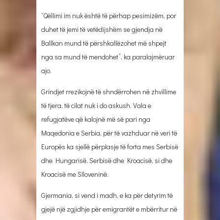
“Qëllimi im nuk është të përhap pesimizëm, por
duhet të jemi të vetëdijshëm se gjendja në
Ballkan mund të përshkallëzohet më shpejt
nga sa mund të mendohet”, ka paralajmëruar
ajo.
Grindjet rrezikojnë të shndërrohen në zhvillime
të tjera, të cilat nuk i do askush. Vala e
refugjatëve që kalojnë më së pari nga
Maqedonia e Serbia, për të vazhduar në veri të
Europës ka sjellë përplasje të forta mes Serbisë
dhe Hungarisë, Serbisë dhe Kroacisë, si dhe
Kroacisë me Slloveninë.
Gjermania, si vend i madh, e ka për detyrim të
gjejë një zgjidhje për emigrantët e mbërritur në