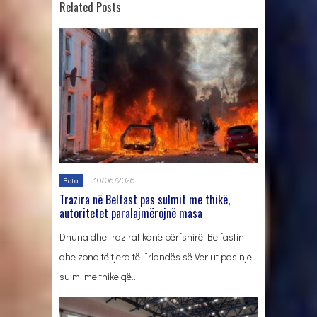
Related Posts
10/06/2026
Bota
Trazira në Belfast pas sulmit me thikë,
autoritetet paralajmërojnë masa
Dhuna dhe trazirat kanë përfshirë Belfastin
dhe zona të tjera të Irlandës së Veriut pas një
sulmi me thikë që…