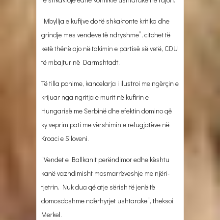
“Mbyllja e kufijve do të shkaktonte kritika dhe
grindje mes vendeve të ndryshme”, citohet të
ketë thënë ajo në takimin e partisë së vetë, CDU,
të mbajtur në Darmshtadt.
Të tilla pohime, kancelarja i ilustroi me ngërçin e
krijuar nga ngritja e murit në kufirin e
Hungarisë me Serbinë dhe efektin domino që
ky veprim pati me vërshimin e refugjatëve në
Kroaci e Slloveni.
“Vendet e Ballkanit perëndimor edhe kështu
kanë vazhdimisht mosmarrëveshje me njëri-
tjetrin. Nuk dua që atje sërish të jenë të
domosdoshme ndërhyrjet ushtarake”, theksoi
Merkel.