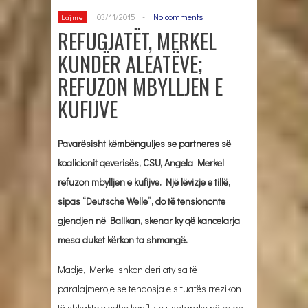
03/11/2015
-
No comments
Lajme
REFUGJATËT, MERKEL
KUNDËR ALEATËVE;
REFUZON MBYLLJEN E
KUFIJVE
Pavarësisht këmbënguljes se partneres së
koalicionit qeverisës, CSU, Angela Merkel
refuzon mbylljen e kufijve. Një lëvizje e tillë,
sipas “Deutsche Welle”, do të tensiononte
gjendjen në Ballkan, skenar ky që kancelarja
mesa duket kërkon ta shmangë.
Madje, Merkel shkon deri aty sa të
paralajmërojë se tendosja e situatës rrezikon
të shkaktojë edhe konflikte ushtarake në rajon.