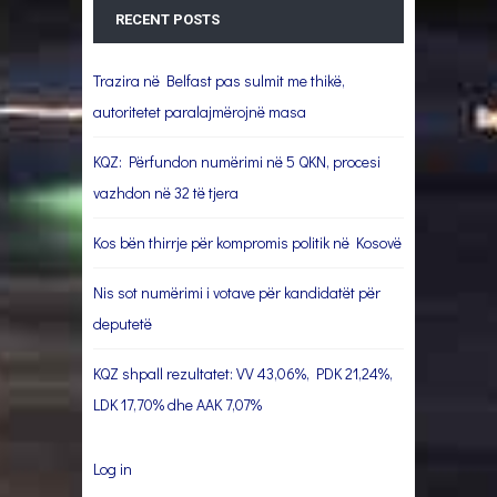
RECENT POSTS
Trazira në Belfast pas sulmit me thikë,
autoritetet paralajmërojnë masa
KQZ: Përfundon numërimi në 5 QKN, procesi
vazhdon në 32 të tjera
Kos bën thirrje për kompromis politik në Kosovë
Nis sot numërimi i votave për kandidatët për
deputetë
KQZ shpall rezultatet: VV 43,06%, PDK 21,24%,
LDK 17,70% dhe AAK 7,07%
Log in