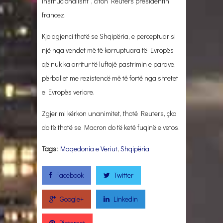
institucionalisht”, citon Reuters presidentin
francez.
Kjo agjenci thotë se Shqipëria, e perceptuar si
një nga vendet më të korruptuara të Evropës
që nuk ka arritur të luftojë pastrimin e parave,
përballet me rezistencë më të fortë nga shtetet
e Evropës veriore.
Zgjerimi kërkon unanimitet, thotë Reuters, çka
do të thotë se Macron do të ketë fuqinë e vetos.
Tags:
Maqedonia e Veriut
,
Shqipëria
Facebook
Twitter
Google+
Linkedin
Pinterest