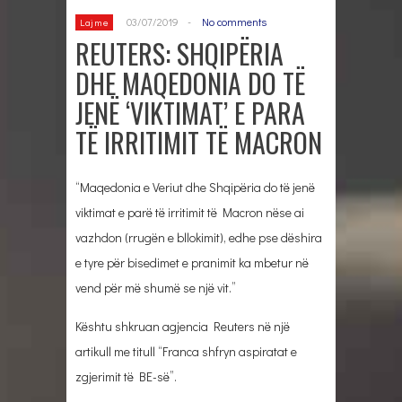
03/07/2019
-
No comments
Lajme
REUTERS: SHQIPËRIA
DHE MAQEDONIA DO TË
JENË ‘VIKTIMAT’ E PARA
TË IRRITIMIT TË MACRON
“Maqedonia e Veriut dhe Shqipëria do të jenë
viktimat e parë të irritimit të Macron nëse ai
vazhdon (rrugën e bllokimit), edhe pse dëshira
e tyre për bisedimet e pranimit ka mbetur në
vend për më shumë se një vit.”
Kështu shkruan agjencia Reuters në një
artikull me titull “Franca shfryn aspiratat e
zgjerimit të BE-së”.