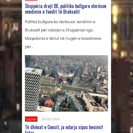
Shqipëria drejt BE, politika bullgare vlerëson
vendimin e fundit të Brukselit
Politika bullgare ka vlerësuar vendimin e
Brukselit për ndarjen e Shqipërisë nga
Maqedonia e Veriut në rrugën e bisedimeve
për…
28/06/2024
Lajme
Të dhënat e Censit, ja ndarja sipas besimit
fetar