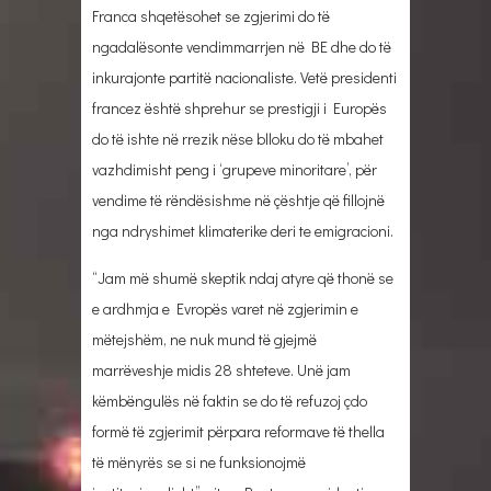
Franca shqetësohet se zgjerimi do të
ngadalësonte vendimmarrjen në BE dhe do të
inkurajonte partitë nacionaliste. Vetë presidenti
francez është shprehur se prestigji i Europës
do të ishte në rrezik nëse blloku do të mbahet
vazhdimisht peng i ‘grupeve minoritare’, për
vendime të rëndësishme në çështje që fillojnë
nga ndryshimet klimaterike deri te emigracioni.
“Jam më shumë skeptik ndaj atyre që thonë se
e ardhmja e Evropës varet në zgjerimin e
mëtejshëm, ne nuk mund të gjejmë
marrëveshje midis 28 shteteve. Unë jam
këmbëngulës në faktin se do të refuzoj çdo
formë të zgjerimit përpara reformave të thella
të mënyrës se si ne funksionojmë