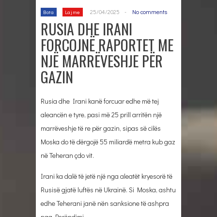
25/04/2025
-
No comments
Bota
Lajme
RUSIA DHE IRANI
FORCOJNË RAPORTET ME
NJË MARRËVESHJE PËR
GAZIN
Rusia dhe Irani kanë forcuar edhe më tej
aleancën e tyre, pasi më 25 prill arritën një
marrëveshje të re për gazin, sipas së cilës
Moska do të dërgojë 55 miliardë metra kub gaz
në Teheran çdo vit.
Irani ka dalë të jetë një nga aleatët kryesorë të
Rusisë gjatë luftës në Ukrainë. Si Moska, ashtu
edhe Teherani janë nën sanksione të ashpra
nga Perëndimi.