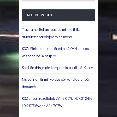
RECENT POSTS
Trazira në Belfast pas sulmit me thikë,
autoritetet paralajmërojnë masa
KQZ: Përfundon numërimi në 5 QKN, procesi
vazhdon në 32 të tjera
Kos bën thirrje për kompromis politik në Kosovë
Nis sot numërimi i votave për kandidatët për
deputetë
KQZ shpall rezultatet: VV 43,06%, PDK 21,24%,
LDK 17,70% dhe AAK 7,07%