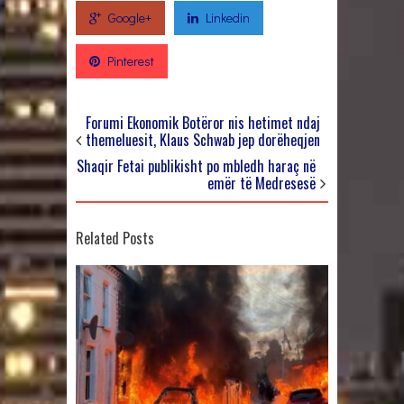
Google+
Linkedin
Pinterest
Forumi Ekonomik Botëror nis hetimet ndaj
themeluesit, Klaus Schwab jep dorëheqjen
Shaqir Fetai publikisht po mbledh haraç në
emër të Medresesë
Related Posts