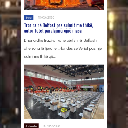
10/06/2026
Bota
Trazira në Belfast pas sulmit me thikë,
autoritetet paralajmërojnë masa
Dhuna dhe trazirat kanë përfshirë Belfastin
dhe zona të tjera të Irlandës së Veriut pas një
sulmi me thikë që…
09/06/2026
Aktuale