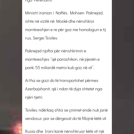
Ministri iranian i Naftës, Mohsen Paknejad,
ishte në vizitë në Moskë dhe nënshkroi
marrëveshjen e re për gaz me homologun e tij
rus, Sergei Tsivilev.
Paknejad njoftoi për nënshkrimin e
marrëveshjes “që parashikon, në pjesën e
parë, 55 miliardë metra kub gaz në vit”.
Ai tha se gazi do të transportohet përmes
Azerbajxhanit, që i ndan të dyja shtetet nga
njëri-tjetri.
Tsivilev, ndërkaq shtoi se çmimet ende nuk janë
vendosur, por se dërgesat do të fillojnë këtë vit.
Rusia dhe Irani kanë nënshkruar këtë vit një