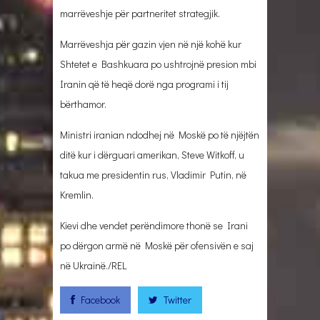
marrëveshje për partneritet strategjik.
Marrëveshja për gazin vjen në një kohë kur
Shtetet e Bashkuara po ushtrojnë presion mbi
Iranin që të heqë dorë nga programi i tij
bërthamor.
Ministri iranian ndodhej në Moskë po të njëjtën
ditë kur i dërguari amerikan, Steve Witkoff, u
takua me presidentin rus, Vladimir Putin, në
Kremlin.
Kievi dhe vendet perëndimore thonë se Irani
po dërgon armë në Moskë për ofensivën e saj
në Ukrainë./REL
Facebook
Twitter