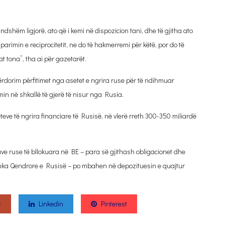
dshëm ligjorë, ato që i kemi në dispozicion tani, dhe të gjitha ato
arimin e reciprocitetit, ne do të hakmerremi për këtë, por do të
 tona”, tha ai për gazetarët.
rdorim përfitimet nga asetet e ngrira ruse për të ndihmuar
min në shkallë të gjerë të nisur nga Rusia.
eteve të ngrira financiare të Rusisë, në vlerë rreth 300-350 miliardë
ave ruse të bllokuara në BE – para së gjithash obligacionet dhe
r Banka Qendrore e Rusisë – po mbahen në depozituesin e quajtur
+
Linkedin
Pinterest