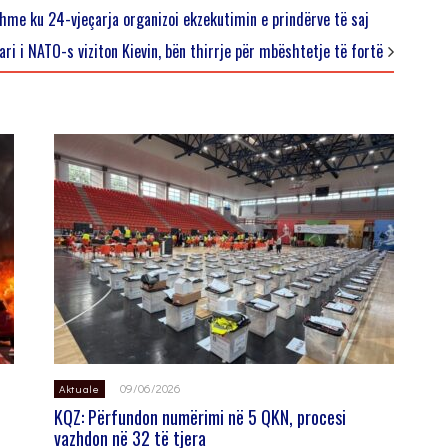
hme ku 24-vjeçarja organizoi ekzekutimin e prindërve të saj
ari i NATO-s viziton Kievin, bën thirrje për mbështetje të fortë
09/06/2026
Aktuale
KQZ: Përfundon numërimi në 5 QKN, procesi
vazhdon në 32 të tjera