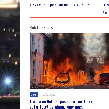
Nga vajza e përsosur në një vrasëse! Nata e tmerrs
Zyrt
Related Posts
10/06/2026
Bota
Trazira në Belfast pas sulmit me thikë,
autoritetet paralajmërojnë masa