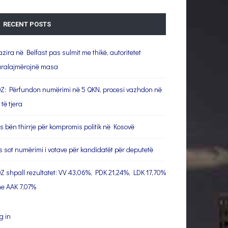
RECENT POSTS
azira në Belfast pas sulmit me thikë, autoritetet
ralajmërojnë masa
Z: Përfundon numërimi në 5 QKN, procesi vazhdon në
 të tjera
s bën thirrje për kompromis politik në Kosovë
s sot numërimi i votave për kandidatët për deputetë
Z shpall rezultatet: VV 43,06%, PDK 21,24%, LDK 17,70%
e AAK 7,07%
g in