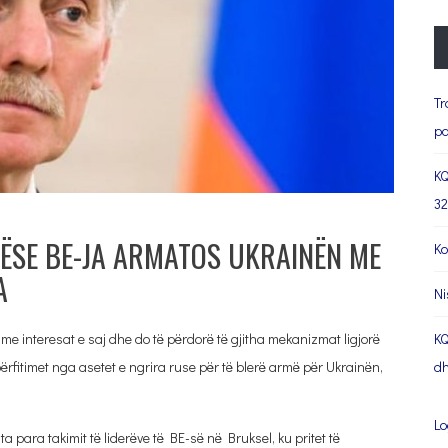
Tr
pa
KQ
32
NËSE BE-JA ARMATOS UKRAINËN ME
Ko
A
Ni
 interesat e saj dhe do të përdorë të gjitha mekanizmat ligjorë
KQ
rfitimet nga asetet e ngrira ruse për të blerë armë për Ukrainën,
dh
Lo
ta para takimit të liderëve të BE-së në Bruksel, ku pritet të