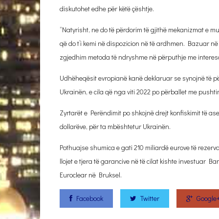
diskutohet edhe për këtë çështje.
“Natyrisht, ne do të përdorim të gjithë mekanizmat e mun
që do t’i kemi në dispozicion në të ardhmen. Bazuar në p
zgjedhim metoda të ndryshme në përputhje me interesat
Udhëheqësit evropianë kanë deklaruar se synojnë të pë
Ukrainën, e cila që nga viti 2022 po përballet me pushti
Zyrtarët e Perëndimit po shkojnë drejt konfiskimit të as
dollarëve, për ta mbështetur Ukrainën.
Pothuajse shumica e gati 210 miliardë eurove të rezerv
llojet e tjera të garancive në të cilat kishte investua
Euroclear në Bruksel.
Facebook
Twitter
Google