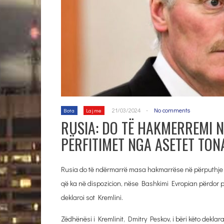
21/03/2024
-
No comments
Bota
Lajme
RUSIA: DO TË HAKMERREMI 
PËRFITIMET NGA ASETET TON
Rusia do të ndërmarrë masa hakmarrëse në përputhje me
që ka në dispozicion, nëse Bashkimi Evropian përdor pë
deklaroi sot Kremlini.
Zëdhënësi i Kremlinit, Dmitry Peskov, i bëri këto deklara