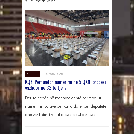
sulmi me thikë që…
09/06/2026
Aktuale
KQZ: Përfundon numërimi në 5 QKN, procesi
vazhdon në 32 të tjera
Deri të hënën në mesnatë është përmbyllur
numërimi i votave për kandidatët për deputetë
dhe verifikimi i rezultateve të subjekteve…