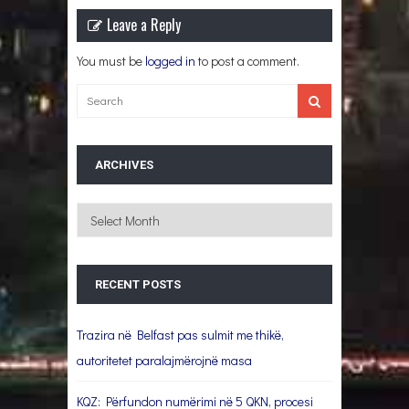
Leave a Reply
You must be
logged in
to post a comment.
ARCHIVES
Archives
RECENT POSTS
Trazira në Belfast pas sulmit me thikë,
autoritetet paralajmërojnë masa
KQZ: Përfundon numërimi në 5 QKN, procesi