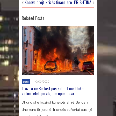
Kosova drejt krizës financiare
PRISHTINA
Related Posts
10/06/2026
Bota
Trazira në Belfast pas sulmit me thikë,
autoritetet paralajmërojnë masa
Dhuna dhe trazirat kanë përfshirë Belfastin
dhe zona të tjera të Irlandës së Veriut pas një