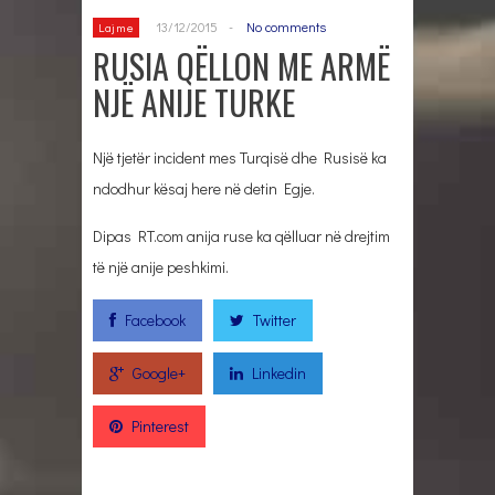
13/12/2015
-
No comments
Lajme
RUSIA QËLLON ME ARMË
NJË ANIJE TURKE
Një tjetër incident mes Turqisë dhe Rusisë ka
ndodhur kësaj here në detin Egje.
Dipas RT.com anija ruse ka qëlluar në drejtim
të një anije peshkimi.
Facebook
Twitter
Google+
Linkedin
Pinterest