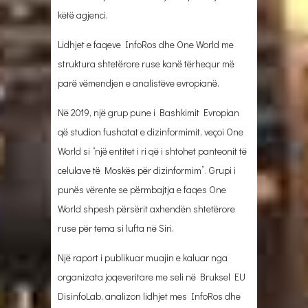
këtë agjenci.
Lidhjet e faqeve InfoRos dhe One World me
struktura shtetërore ruse kanë tërhequr më
parë vëmendjen e analistëve evropianë.
Në 2019, një grup pune i Bashkimit Evropian
që studion fushatat e dizinformimit, veçoi One
World si “një entitet i ri që i shtohet panteonit të
celulave të Moskës për dizinformim”. Grupi i
punës vërente se përmbajtja e faqes One
World shpesh përsërit axhendën shtetërore
ruse për tema si lufta në Siri.
Një raport i publikuar muajin e kaluar nga
organizata joqeveritare me seli në Bruksel EU
DisinfoLab, analizon lidhjet mes InfoRos dhe