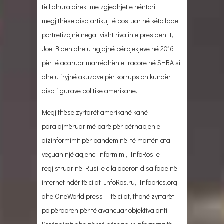
të lidhura direkt me zgjedhjet e nëntorit,
megjithëse disa artikuj të postuar në këto faqe
portretizojnë negativisht rivalin e presidentit,
Joe Biden dhe u ngjajnë përpjekjeve në 2016
për të acaruar marrëdhëniet racore në SHBA si
dhe u fryjnë akuzave për korrupsion kundër
disa figurave politike amerikane.
Megjithëse zyrtarët amerikanë kanë
paralajmëruar më parë për përhapjen e
dizinformimit për pandeminë, të martën ata
veçuan një agjenci informimi, InfoRos, e
regjistruar në Rusi, e cila operon disa faqe në
internet ndër të cilat InfoRos.ru, Infobrics.org
dhe OneWorld.press — të cilat, thonë zyrtarët,
po përdoren për të avancuar objektiva anti-