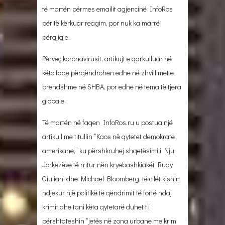
të martën përmes emailit agjencinë InfoRos
për të kërkuar reagim, por nuk ka marrë
përgjigje.
Përveç koronavirusit, artikujt e qarkulluar në
këto faqe përqëndrohen edhe në zhvillimet e
brendshme në SHBA, por edhe në tema të tjera
globale.
Të martën në faqen InfoRos.ru u postua një
artikull me titullin “Kaos në qytetet demokrate
amerikane,” ku përshkruhej shqetësimi i Nju
Jorkezëve të rritur nën kryebashkiakët Rudy
Giuliani dhe Michael Bloomberg, të cilët kishin
ndjekur një politikë të qëndrimit të fortë ndaj
krimit dhe tani këta qytetarë duhet t’i
përshtateshin “jetës në zona urbane me krim