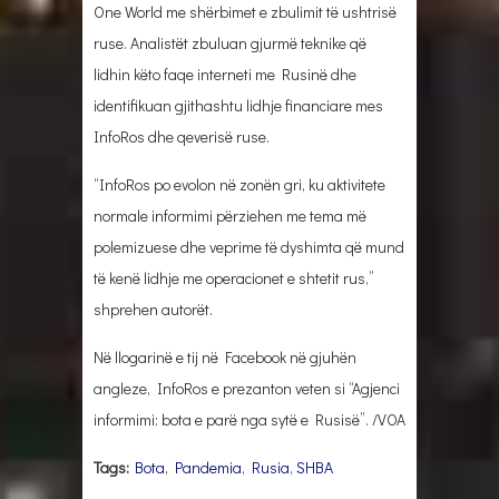
One World me shërbimet e zbulimit të ushtrisë
ruse. Analistët zbuluan gjurmë teknike që
lidhin këto faqe interneti me Rusinë dhe
identifikuan gjithashtu lidhje financiare mes
InfoRos dhe qeverisë ruse.
“InfoRos po evolon në zonën gri, ku aktivitete
normale informimi përziehen me tema më
polemizuese dhe veprime të dyshimta që mund
të kenë lidhje me operacionet e shtetit rus,”
shprehen autorët.
Në llogarinë e tij në Facebook në gjuhën
angleze, InfoRos e prezanton veten si “Agjenci
informimi: bota e parë nga sytë e Rusisë”. /VOA
Tags:
Bota
,
Pandemia
,
Rusia
,
SHBA