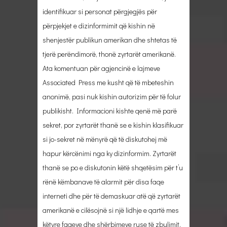
identifikuar si personat përgjegjës për
përpjekjet e dizinformimit që kishin në
shenjestër publikun amerikan dhe shtetas të
tjerë perëndimorë, thonë zyrtarët amerikanë.
Ata komentuan për agjencinë e lajmeve
Associated Press me kusht që të mbeteshin
anonimë, pasi nuk kishin autorizim për të folur
publikisht. Informacioni kishte qenë më parë
sekret, por zyrtarët thanë se e kishin klasifikuar
si jo-sekret në mënyrë që të diskutohej më
hapur kërcënimi nga ky dizinformim. Zyrtarët
thanë se po e diskutonin këtë shqetësim për t’u
rënë këmbanave të alarmit për disa faqe
interneti dhe për të demaskuar atë që zyrtarët
amerikanë e cilësojnë si një lidhje e qartë mes
këtyre faqeve dhe shërbimeve ruse të zbulimit.