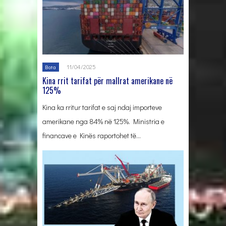
11/04/2025
Bota
Kina rrit tarifat për mallrat amerikane në
125%
Kina ka rritur tarifat e saj ndaj importeve
amerikane nga 84% në 125%. Ministria e
financave e Kinës raportohet të…