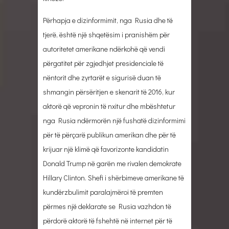
Përhapja e dizinformimit, nga Rusia dhe të
tjerë, është një shqetësim i pranishëm për
autoritetet amerikane ndërkohë që vendi
përgatitet për zgjedhjet presidenciale të
nëntorit dhe zyrtarët e sigurisë duan të
shmangin përsëritjen e skenarit të 2016, kur
aktorë që vepronin të nxitur dhe mbështetur
nga Rusia ndërmorën një fushatë dizinformimi
për të përçarë publikun amerikan dhe për të
krijuar një klimë që favorizonte kandidatin
Donald Trump në garën me rivalen demokrate
Hillary Clinton. Shefi i shërbimeve amerikane të
kundërzbulimit paralajmëroi të premten
përmes një deklarate se Rusia vazhdon të
përdorë aktorë të fshehtë në internet për të