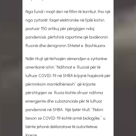
Nga fundi i majit deri në fillim të korrikut, tha një
nga zyrtarët, faqet elektronike në fjalë kishin
postuar 150 artikuj për përgjigjen ndaj
pandemisë, përfshirë raportime që lavdëronin
Rusinë dhe denigronin Shtetet e Bashkuara.
Ndër titujt që tërhoqën vëmendjen e zyrtarëve
amerikanë ishin “Ndihmat e Rusisë për të
luftuar COVID-19 në SHBA krijojnë hapësirë për
përmirësim marrëdhëniesh” që krijonte
përshtypjen se Rusia kishte ofruar ndihma
emergjente dhe substanciale për të luftuar
pandeminë në SHBA. Një tjetër titull: “Pekini
beson se COVID-19 është armë biologjike,” u
bënte jehonë deklaratave të autoriteteve
kineze.