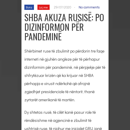
29/07/2020
-
No comments
Bota
Lajme
SHBA AKUZA RUSISË: PO
DIZINFORMON PËR
PANDEMINË
Shërbimet ruse të zbulimit po përdorin tre faqe
interneti në gjuhën angleze për të përhapur
dizinformim për pandeminë, në përpjekje për të
shfrytëzuar krizën që ka krijuar në SHBA
përhapja e virusit ndërkohë që afrojnë
zgjedhjet presidenciale të nëntorit, thanë
zyrtarët amerikanë të martën.
Dy shtetas rusë, të cilët kanë pasur role të
rëndësishme në agjencinë e zbulimit të
ushtrisë ruse, të njohur me inicialet GRU, janë