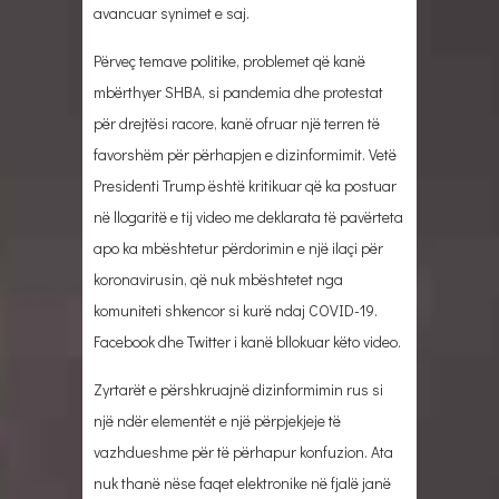
avancuar synimet e saj.
Përveç temave politike, problemet që kanë
mbërthyer SHBA, si pandemia dhe protestat
për drejtësi racore, kanë ofruar një terren të
favorshëm për përhapjen e dizinformimit. Vetë
Presidenti Trump është kritikuar që ka postuar
në llogaritë e tij video me deklarata të pavërteta
apo ka mbështetur përdorimin e një ilaçi për
koronavirusin, që nuk mbështetet nga
komuniteti shkencor si kurë ndaj COVID-19.
Facebook dhe Twitter i kanë bllokuar këto video.
Zyrtarët e përshkruajnë dizinformimin rus si
një ndër elementët e një përpjekjeje të
vazhdueshme për të përhapur konfuzion. Ata
nuk thanë nëse faqet elektronike në fjalë janë