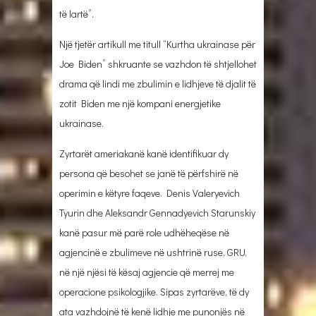
të lartë”.
Një tjetër artikull me titull “Kurtha ukrainase për
Joe Biden” shkruante se vazhdon të shtjellohet
drama që lindi me zbulimin e lidhjeve të djalit të
zotit Biden me një kompani energjetike
ukrainase.
Zyrtarët ameriakanë kanë identifikuar dy
persona që besohet se janë të përfshirë në
operimin e këtyre faqeve. Denis Valeryevich
Tyurin dhe Aleksandr Gennadyevich Starunskiy
kanë pasur më parë role udhëheqëse në
agjencinë e zbulimeve në ushtrinë ruse, GRU,
në një njësi të kësaj agjencie që merrej me
operacione psikologjike. Sipas zyrtarëve, të dy
ata vazhdojnë të kenë lidhje me punonjës në