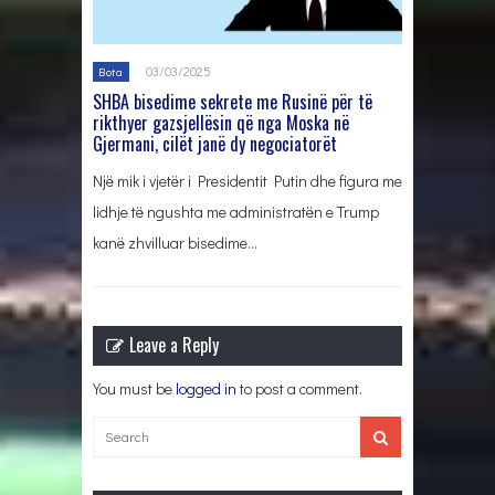
03/03/2025
Bota
SHBA bisedime sekrete me Rusinë për të
rikthyer gazsjellësin që nga Moska në
Gjermani, cilët janë dy negociatorët
Një mik i vjetër i Presidentit Putin dhe figura me
lidhje të ngushta me administratën e Trump
kanë zhvilluar bisedime…
Leave a Reply
You must be
logged in
to post a comment.