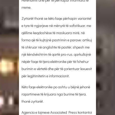
Perëndimit dhe për të përhapur informata të
rreme.
Zyrtarët thonë se këto faqe përhapin variantet
e tyre të ngjarjeve në mënyrë të sofistikuar, me
qëllime keqdashëse të maskuara mirë, në
forma që të kujtojnë pastrimin e parave: artikuj
të shkruar në anglishte të pastër, shpesh me
një këndvështrim të qartë pro-rus, qarkullojnë
nëpër faqe të tjera elektronike për të fshehur
burimin e vërtetë dhe për të çorientuar lexuesit
për legjitimitetin e informacionit.
Këto faqe elektronike po ashtu u bëjnë jehonë
raportimeve të krijuara nga burime të tjera,
thonë zyrtarët.
Agjencia e lajmeve Associated Press kontantoi