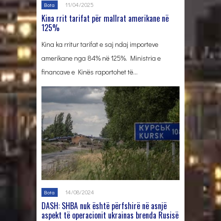
11/04/2025
Bota
Kina rrit tarifat për mallrat amerikane në
125%
Kina ka rritur tarifat e saj ndaj importeve
amerikane nga 84% në 125%. Ministria e
financave e Kinës raportohet të…
14/08/2024
Bota
DASH: SHBA nuk është përfshirë në asnjë
aspekt të operacionit ukrainas brenda Rusisë