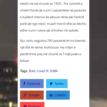
totalin në më shumë se 7.800. Por zyrtarët e
shtetit thanë që numri i pacientëve në pavionet
e kujdesit intensiv ka pësuar rënie për herë të
parë që nga mesi i mujait marsit dhe po kështu
edhe numri i atyre që shtrohen në spitale.
Nju Jorku regjistroi 290 pacientë të rinj brenda
një dite të vetme, krahasuar me rritjen e
përditshme prej më shumë se 1 mijë javën e
kaluar.
Tags:
Bota
,
Covid 19
,
SHBA
Facebook
Twitter
Google+
Linkedin
Pinterest