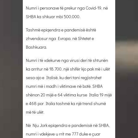
Numri i personave të prekur nga Covid-19, në
SHBA ka shkuar mbi 500,000.
Tashmë epiqendra e pandemisë është
zhvendosur nga Evropa, në Shtetet e
Bashkuara.
Numri i të vdekurve nga virusi deri të shtunën
ka arritur në 18.700, një shifër kjo pak më i ulët
sesa ajo e Italisë, ku deri tani regjistrohet
numri më i madh i viktimave në botë. SHBA
shënon 20 mijë e 64 viktima kurse Italia 19 mijë
e 468 por Italia tashmë ka një trend shumë
më të ulët.
Në Nju Jork epiqendra e pandemisë në SHBA,
numri i vdekjeve u rrit me 777 duke e çuar