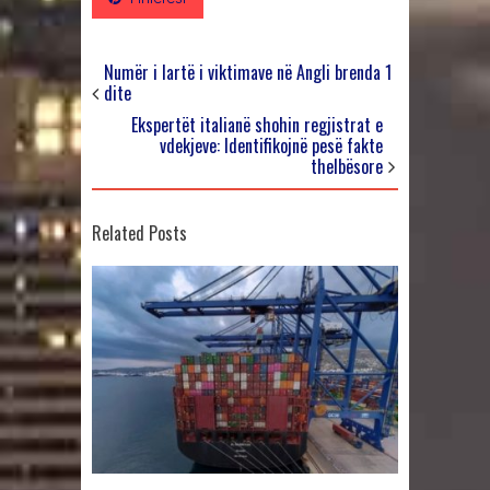
Numër i lartë i viktimave në Angli brenda 1
dite
Ekspertët italianë shohin regjistrat e
vdekjeve: Identifikojnë pesë fakte
thelbësore
Related Posts