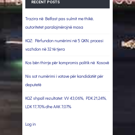
RECENT POSTS
Trazira në Belfast pas sulmit me thikë,
autoritetet paralajmërojnë masa
KQZ: Përfundon numërimi në 5 QKN, procesi
vazhdon në 32 të tjera
Kos bën thirrje për kompromis politik në Kosovë
Nis sot numërimi i votave për kandidatët për
deputetë
KQZ shpall rezultatet: VV 43,06%, PDK 21,24%,
LDK 17,70% dhe AAK 7,07%
Log in