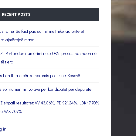
RECENT POSTS
azira në Belfast pas sulmit me thikë, autoritetet
ralajmërojnë masa
Z: Përfundon numërimi në 5 QKN, procesi vazhdon në
 të tjera
s bën thirrje për kompromis politik në Kosovë
s sot numërimi i votave për kandidatët për deputetë
Z shpall rezultatet: VV 43,06%, PDK 21,24%, LDK 17,70%
e AAK 7,07%
g in