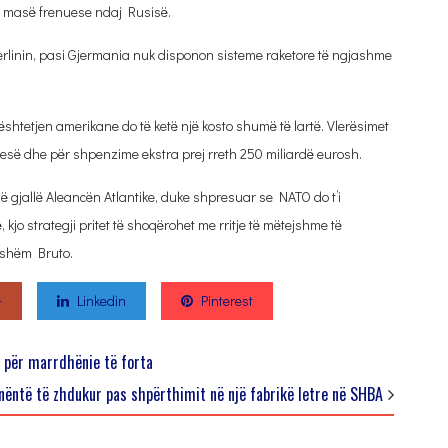
i masë frenuese ndaj Rusisë.
erlinin, pasi Gjermania nuk disponon sisteme raketore të ngjashme
htetjen amerikane do të ketë një kosto shumë të lartë. Vlerësimet
htesë dhe për shpenzime ekstra prej rreth 250 miliardë eurosh.
ë gjallë Aleancën Atlantike, duke shpresuar se NATO do t’i
kjo strategji pritet të shoqërohet me rritje të mëtejshme të
dshëm Bruto.
+
Linkedin
Pinterest
ë për marrdhënie të forta
 nëntë të zhdukur pas shpërthimit në një fabrikë letre në SHBA