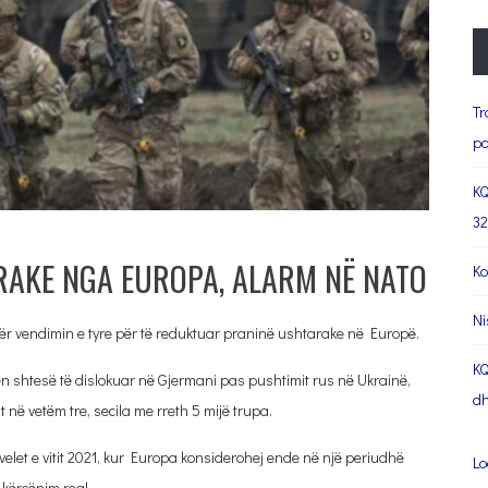
Tr
pa
KQ
32
RAKE NGA EUROPA, ALARM NË NATO
Ko
Ni
ër vendimin e tyre për të reduktuar praninë ushtarake në Europë.
KQ
n shtesë të dislokuar në Gjermani pas pushtimit rus në Ukrainë,
dh
në vetëm tre, secila me rreth 5 mijë trupa.
elet e vitit 2021, kur Europa konsiderohej ende në një periudhë
Lo
 kërcënim real.