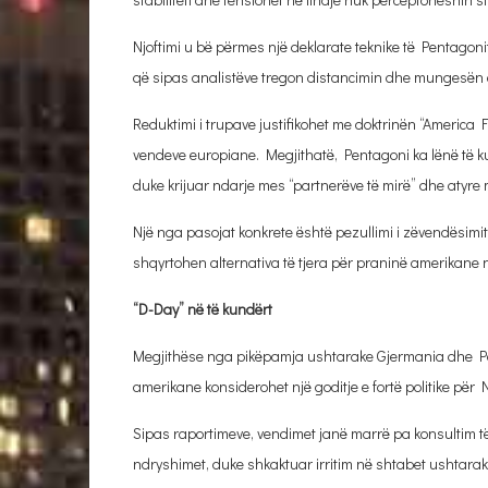
Njoftimi u bë përmes një deklarate teknike të Pentagoni
që sipas analistëve tregon distancimin dhe mungesën e
Reduktimi i trupave justifikohet me doktrinën “America 
vendeve europiane. Megjithatë, Pentagoni ka lënë të kupt
duke krijuar ndarje mes “partnerëve të mirë” dhe atyr
Një nga pasojat konkrete është pezullimi i zëvendësimi
shqyrtohen alternativa të tjera për praninë amerikane
“D-Day” në të kundërt
Megjithëse nga pikëpamja ushtarake Gjermania dhe Polo
amerikane konsiderohet një goditje e fortë politike për
Sipas raportimeve, vendimet janë marrë pa konsultim të
ndryshimet, duke shkaktuar irritim në shtabet ushtarak