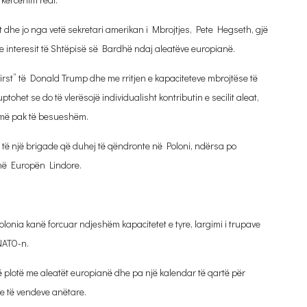
t dhe jo nga vetë sekretari amerikan i Mbrojtjes, Pete Hegseth, gjë
 interesit të Shtëpisë së Bardhë ndaj aleatëve europianë.
First” të Donald Trump dhe me rritjen e kapaciteteve mbrojtëse të
ohet se do të vlerësojë individualisht kontributin e secilit aleat,
e më pak të besueshëm.
t të një brigade që duhej të qëndronte në Poloni, ndërsa po
 në Europën Lindore.
nia kanë forcuar ndjeshëm kapacitetet e tyre, largimi i trupave
 NATO-n.
 plotë me aleatët europianë dhe pa një kalendar të qartë për
e të vendeve anëtare.