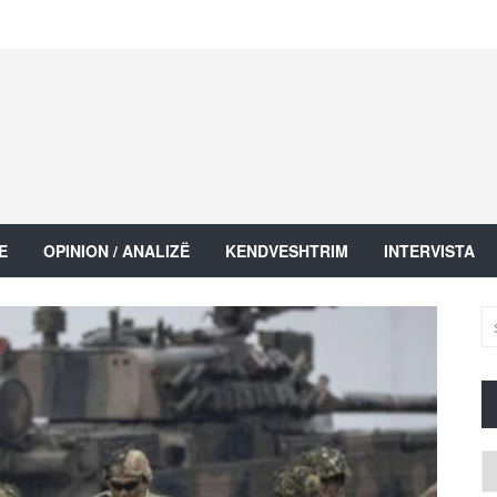
E
OPINION / ANALIZË
KENDVESHTRIM
INTERVISTA
Ar