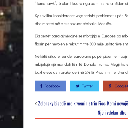
“Tomahawk”, të planifikuara nga administrata Biden s
Ky zhvillim konsiderohet veçanërisht problematik për B
dhe mbetet më e ekspozuar përballë Moskës.
Ekspertët paralajmërojnë se mbrojtja e Europës pa mbës
flasin për nevojën e rekrutimit të 300 mijë ushtarëve s
Në këtë situatë, vendet europiane po përpiqen të mbajn
mbijetojë një mandati të ri të Donald Trump. Megjithatë, 
buxheteve ushtarake, deri në 5% të Prodhimit të Bren
Facebook
Twitter
Google
Zelensky bisedë me kryeministrin Fico: Kemi nevoj
Një i vdekur dhe