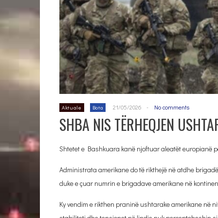
21/05/2026
-
No comments
Aktuale
Bota
SHBA NIS TËRHEQJEN USHTA
Shtetet e Bashkuara kanë njoftuar aleatët europianë p
Administrata amerikane do të rikthejë në atdhe brigadë
duke e çuar numrin e brigadave amerikane në kontinent 
Ky vendim e rikthen praninë ushtarake amerikane në niv
stabiliteti dhe tensionet në lindje nuk perceptoheshin si