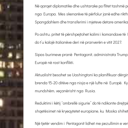
Në qarqet diplomatike dhe ushtarake po flitet tashmë p
nga Europa. Mes skenarëve të përfolur janë edhe rikt
Spangdahlem dhe transferimi i mjeteve detare amerika
Po ashtu, pritet të përshpejtohet kalimi i komandave t
do t’u kalojë italianëve deri në pranverën e vitit 2027.
Sipas burimeve pranë Pentagonit, administrata Trump 
Europë në rast konflikti.
Aktualisht besohet se Uashingtoni ka planifikuar dërgi
brenda 15-20 ditëve nga nisja e një lufte në Europë. K
mundshëm, veçanërisht nga Rusia.
Reduktimi i këtij “ombrellë sigurie” do të ndikonte drej
shqetësimet në kryeqytetet europiane, ku Moska shihet 
Një tjetër vendim i Pentagonit lidhet me pezullimin e v