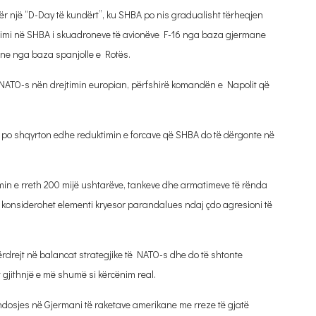
ër një “D-Day të kundërt”, ku SHBA po nis gradualisht tërheqjen
himi në SHBA i skuadroneve të avionëve F-16 nga baza gjermane
ne nga baza spanjolle e Rotës.
ë NATO-s nën drejtimin europian, përfshirë komandën e Napolit që
po shqyrton edhe reduktimin e forcave që SHBA do të dërgonte në
min e rreth 200 mijë ushtarëve, tankeve dhe armatimeve të rënda
y konsiderohet elementi kryesor parandalues ndaj çdo agresioni të
tpërdrejt në balancat strategjike të NATO-s dhe do të shtonte
gjithnjë e më shumë si kërcënim real.
endosjes në Gjermani të raketave amerikane me rreze të gjatë