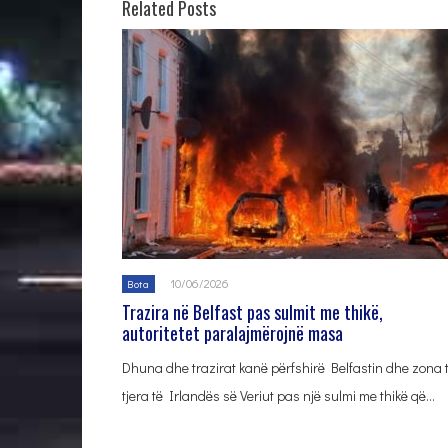
Related Posts
10/06/2026
Bota
Trazira në Belfast pas sulmit me thikë,
autoritetet paralajmërojnë masa
Dhuna dhe trazirat kanë përfshirë Belfastin dhe zona 
tjera të Irlandës së Veriut pas një sulmi me thikë që…