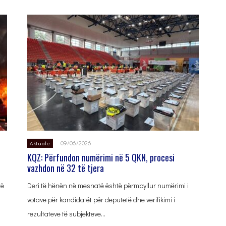
09/06/2026
Aktuale
KQZ: Përfundon numërimi në 5 QKN, procesi
vazhdon në 32 të tjera
të
Deri të hënën në mesnatë është përmbyllur numërimi i
votave për kandidatët për deputetë dhe verifikimi i
rezultateve të subjekteve…