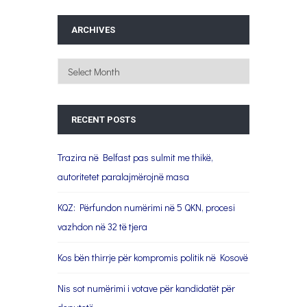
ARCHIVES
Archives
RECENT POSTS
Trazira në Belfast pas sulmit me thikë,
autoritetet paralajmërojnë masa
KQZ: Përfundon numërimi në 5 QKN, procesi
vazhdon në 32 të tjera
Kos bën thirrje për kompromis politik në Kosovë
Nis sot numërimi i votave për kandidatët për