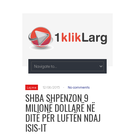
12/06/2015
-
No comments
Lajme
SHBA SHPENZON 9
MILIONË DOLLARË NË
DITË PËR LUFTËN NDAJ
ISIS-IT