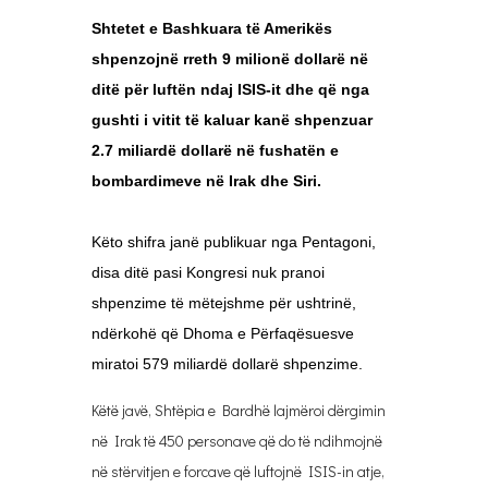
Shtetet e Bashkuara të Amerikës
shpenzojnë rreth 9 milionë dollarë në
ditë për luftën ndaj ISIS-it dhe që nga
gushti i vitit të kaluar kanë shpenzuar
2.7 miliardë dollarë në fushatën e
bombardimeve në Irak dhe Siri.
Këto shifra janë publikuar nga Pentagoni,
disa ditë pasi Kongresi nuk pranoi
shpenzime të mëtejshme për ushtrinë,
ndërkohë që Dhoma e Përfaqësuesve
miratoi 579 miliardë dollarë shpenzime.
Këtë javë, Shtëpia e Bardhë lajmëroi dërgimin
në Irak të 450 personave që do të ndihmojnë
në stërvitjen e forcave që luftojnë ISIS-in atje,