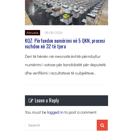
09/06/2026
Aktuale
KQZ: Përfundon numërimi në 5 QKN, procesi
vazhdon në 32 të tjera
Deri të hënën në mesnatë është përmbyllur
numërimi i votave për kandidatët për deputetë
dhe verifikimi i rezultateve të subjekteve…
Leave a Reply
You must be
logged in
to post a comment.