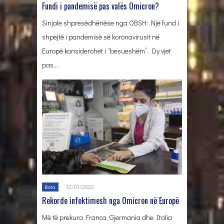
Fundi i pandemisë pas valës Omicron?
Sinjale shpresëdhënëse nga OBSH: Një fund i
shpejtë i pandemisë së koronavirusit në
Europë konsiderohet i “besueshëm”. Dy vjet
pas…
12/01/2022
Bota
Rekorde infektimesh nga Omicron në Europë
Më të prekura Franca, Gjermania dhe Italia