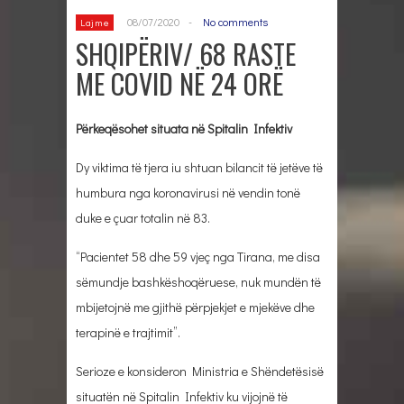
08/07/2020
-
No comments
Lajme
SHQIPËRIV/ 68 RASTE
ME COVID NË 24 ORË
Përkeqësohet situata në Spitalin Infektiv
Dy viktima të tjera iu shtuan bilancit të jetëve të
humbura nga koronavirusi në vendin tonë
duke e çuar totalin në 83.
“Pacientet 58 dhe 59 vjeç nga Tirana, me disa
sëmundje bashkëshoqëruese, nuk mundën të
mbijetojnë me gjithë përpjekjet e mjekëve dhe
terapinë e trajtimit”.
Serioze e konsideron Ministria e Shëndetësisë
situatën në Spitalin Infektiv ku vijojnë të