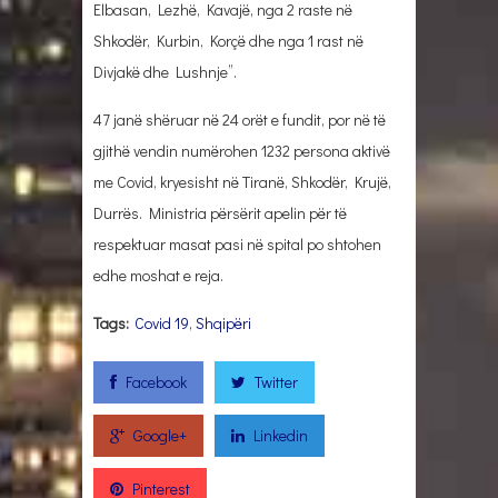
Elbasan, Lezhë, Kavajë, nga 2 raste në
Shkodër, Kurbin, Korçë dhe nga 1 rast në
Divjakë dhe Lushnje”.
47 janë shëruar në 24 orët e fundit, por në të
gjithë vendin numërohen 1232 persona aktivë
me Covid, kryesisht në Tiranë, Shkodër, Krujë,
Durrës. Ministria përsërit apelin për të
respektuar masat pasi në spital po shtohen
edhe moshat e reja.
Tags:
Covid 19
,
Shqipëri
Facebook
Twitter
Google+
Linkedin
Pinterest