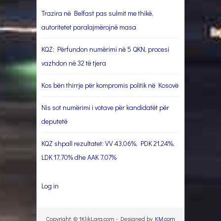
Trazira në Belfast pas sulmit me thikë,
autoritetet paralajmërojnë masa
KQZ: Përfundon numërimi në 5 QKN, procesi
vazhdon në 32 të tjera
Kos bën thirrje për kompromis politik në Kosovë
Nis sot numërimi i votave për kandidatët për
deputetë
KQZ shpall rezultatet: VV 43,06%, PDK 21,24%,
LDK 17,70% dhe AAK 7,07%
Log in
Copyright: © 1KlikLarg.com - Designed by
KM.com