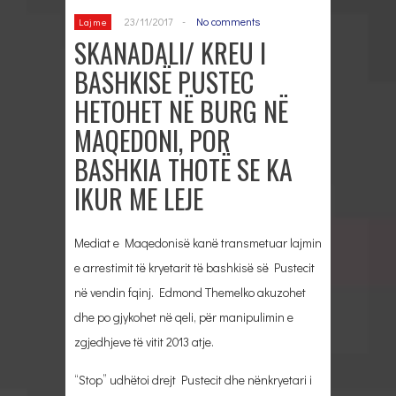
23/11/2017
-
No comments
Lajme
SKANADALI/ KREU I
BASHKISË PUSTEC
HETOHET NË BURG NË
MAQEDONI, POR
BASHKIA THOTË SE KA
IKUR ME LEJE
Mediat e Maqedonisë kanë transmetuar lajmin
e arrestimit të kryetarit të bashkisë së Pustecit
në vendin fqinj. Edmond Themelko akuzohet
dhe po gjykohet në qeli, për manipulimin e
zgjedhjeve të vitit 2013 atje.
“Stop” udhëtoi drejt Pustecit dhe nënkryetari i