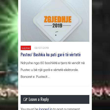
02/07/2019
Lajme
Pustec/ Bashkia ku pati garë të vërtetë
Ndryshe nga 60 bashkitë e tjera të vendit në
Pustec u bë një garë e vërtetë elektorale.
Banoret e Pustecit…
Leave a Reply
You must be
logged in
to post a comment.