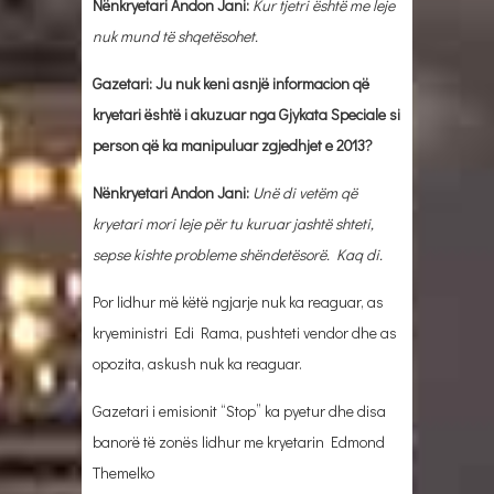
Nënkryetari Andon Jani:
Kur tjetri është me leje
nuk mund të shqetësohet.
Gazetari: Ju nuk keni asnjë informacion që
kryetari është i akuzuar nga Gjykata Speciale si
person që ka manipuluar zgjedhjet e 2013?
Nënkryetari Andon Jani:
Unë di vetëm që
kryetari mori leje për tu kuruar jashtë shteti,
sepse kishte probleme shëndetësorë. Kaq di.
Por lidhur më këtë ngjarje nuk ka reaguar, as
kryeministri Edi Rama, pushteti vendor dhe as
opozita, askush nuk ka reaguar.
Gazetari i emisionit “Stop” ka pyetur dhe disa
banorë të zonës lidhur me kryetarin Edmond
Themelko