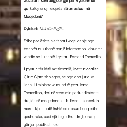
Gazetari: Keni dëgjuar gjë për kryetarin se
qarkullojnë lajme që është arrestuar në
Maqedoni?
Qytetari:
Nuk dimë gjë…
Edhe pse është një fshat i vogël asnjë nga
banorët nuk thanë asnjë informacion lidhur me
vendin se ku është kryetari Edmond Themelko.
I pyetur për këtë maskaradë, kostitucionalisti
Çlirim Gjata shpjegon, se nga ana juridike
këshilli i ministrave mund të pezullonte
Themelkon, deri në vendimin përfundimtar të
drejtësisë maqedonase. Ndërsa në aspektin
moral, kjo situatë është sa absurde, aq edhe
qesharake, pasi një i zgjedhur drejtpërdrejt
gënjen publikisht.e.e