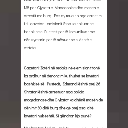
Më pas Gjykata e Maqedonisë dha masën e
arrestit me burg. Pas dy muajsh nga arrestimi
i tij, gazetari i emisionit Stop ka shkuar në
bashkinë e Pustecit për të komunikuar me
nënkryetarin për të mësuar se si është e
vërteta.
Gazetari: Zotëri në redaksinë e emisionit tonë
ka ardhur në denoncim ku thuhet se kryetari i
bashkisë së Pustecit, Edmondi është prej 26
Shtatori është arrestuar nga policia
maqedonase dhe Gjykatat ka dhënë masën de
dënimit 30 ditë burg dhe që prej asaj ditë
kryetari nuk është. Si qëndron kjo punë?