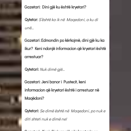
Gazetari: Dini gjë ku është kryetari?
Qytetar:
S’është ka ik në Maqedoni, a ku di
unë…
Gazetari :Edmondin po kërkojmë, dini gjë ku ka
ikur? Keni ndonjë informacion që kryetari është
arrestuar?
Qytetari:
Nuk dimë gjë…
Gazetari: Jeni banor i Pustecit, keni
informacion që kryetari është i arrestuar në
Maqëdoni?
Qytetari:
Se dimë është në Maqedoni, po nuk e
diti shteti nuk e dimë ne!