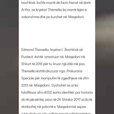
bashkisë, kishte marrë de facto frenat në dorë.
Ai tha, se kryetari Themelko ka marrë lejen e
zakonshme dhe po kurohet në Maqedoni.
Edmond Themelko, kryetari i Bashkisë së
Pustecit është arrestuar në Maqedoni në
Shkurt të 2016 për tu liruar një ditë më pas.
Themelko është akuzuar nga Prokuroria
Speciale për manipulim të zgjedhjeve në vitin
2013 në Maqedoni. Dyshohet se ai ka
falsifikuar afro 4000 karta identitet, por historia
do të përsëritej, pasi në 26 Shtator 2017 ai do të
dorëzohej në policinë e Maqedonisë sepse
ishte lëshuar një urdhër arresti ndërkombëtar.