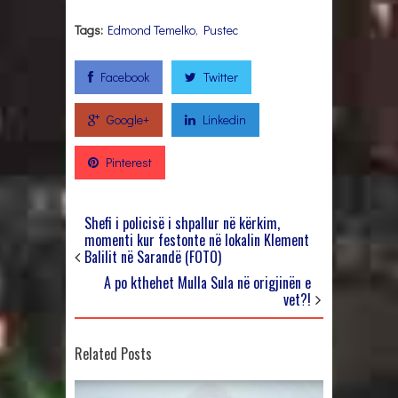
Tags:
Edmond Temelko
,
Pustec
Facebook
Twitter
Google+
Linkedin
Pinterest
Shefi i policisë i shpallur në kërkim,
momenti kur festonte në lokalin Klement
Balilit në Sarandë (FOTO)
A po kthehet Mulla Sula në origjinën e
vet?!
Related Posts