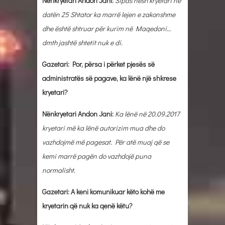
Nënkryetari Andon Jani:
Sipas nesh kryetari në
datën 25 Shtator ka marrë lejen e zakonshme
dhe është shtruar për kurim në Maqedoni…
dmth jashtë shtetit nuk e di.
Gazetari: Por, përsa i përket pjesës së
administratës së pagave, ka lënë një shkrese
kryetari?
Nënkryetari Andon Jani:
Ka lënë në 20.09.2017
kryetari më ka lënë autorizim mua dhe do
vazhdojmë më pagesat. Për atë muaj që se
kemi marrë pagën do vazhdojë puna
normalisht.
Gazetari: A keni komunikuar këto kohë me
kryetarin që nuk ka qenë këtu?