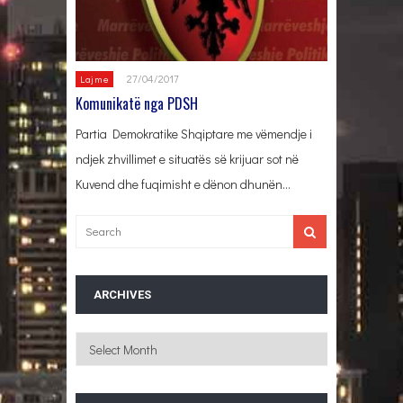
27/04/2017
Lajme
Komunikatë nga PDSH
Partia Demokratike Shqiptare me vëmendje i
ndjek zhvillimet e situatës së krijuar sot në
Kuvend dhe fuqimisht e dënon dhunën…
ARCHIVES
Archives