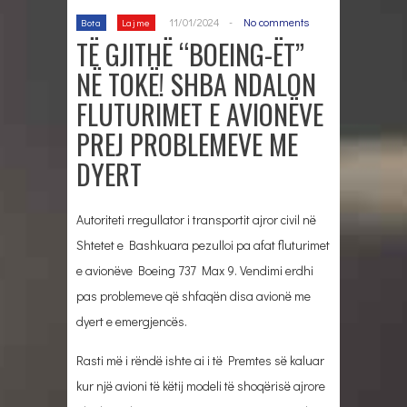
11/01/2024
-
No comments
Bota
Lajme
TË GJITHË “BOEING-ËT”
NË TOKË! SHBA NDALON
FLUTURIMET E AVIONËVE
PREJ PROBLEMEVE ME
DYERT
Autoriteti rregullator i transportit ajror civil në
Shtetet e Bashkuara pezulloi pa afat fluturimet
e avionëve Boeing 737 Max 9. Vendimi erdhi
pas problemeve që shfaqën disa avionë me
dyert e emergjencës.
Rasti më i rëndë ishte ai i të Premtes së kaluar
kur një avioni të këtij modeli të shoqërisë ajrore