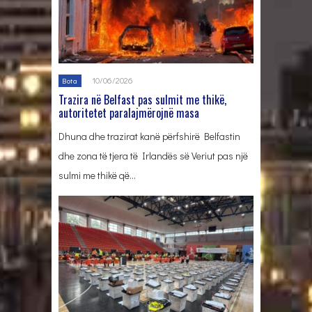
10/06/2026
Bota
Trazira në Belfast pas sulmit me thikë,
autoritetet paralajmërojnë masa
Dhuna dhe trazirat kanë përfshirë Belfastin
dhe zona të tjera të Irlandës së Veriut pas një
sulmi me thikë që…