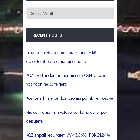
Archives
RECENT POSTS
Trazira në Belfast pas sulmit me thikë,
autoritetet paralajmërojnë masa
KQZ: Përfundon numërimi në 5 QKN, procesi
vazhdon në 32 të tjera
Kos bën thirrje për kompromis politik në Kosovë
Nis sot numërimi i votave për kandidatët për
deputetë
KQZ shpall rezultatet: VV 43,06%, PDK 21,24%,