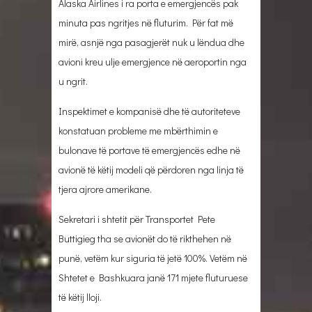
Alaska Airlines i ra porta e emergjencës pak
minuta pas ngritjes në fluturim. Për fat më
mirë, asnjë nga pasagjerët nuk u lëndua dhe
avioni kreu ulje emergjence në aeroportin nga
u ngrit.
Inspektimet e kompanisë dhe të autoriteteve
konstatuan probleme me mbërthimin e
bulonave të portave të emergjencës edhe në
avionë të këtij modeli që përdoren nga linja të
tjera ajrore amerikane.
Sekretari i shtetit për Transportet Pete
Buttigieg tha se avionët do të rikthehen në
punë, vetëm kur siguria të jetë 100%. Vetëm në
Shtetet e Bashkuara janë 171 mjete fluturuese
të këtij lloji.