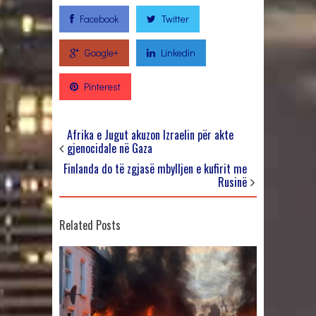
Facebook
Twitter
Google+
Linkedin
Pinterest
Afrika e Jugut akuzon Izraelin për akte
gjenocidale në Gaza
Finlanda do të zgjasë mbylljen e kufirit me
Rusinë
Related Posts