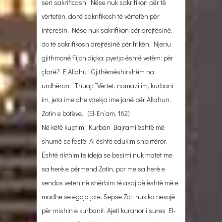
seri sakrificash. Nëse nuk sakrifikon për të
vërtetën, do të sakrifikosh të vërtetën për
interesin. Nëse nuk sakrifikon për drejtësinë,
do të sakrifikosh drejtësinë për frikën. Njeriu
gjithmonë flijon diçka; pyetja është vetëm: për
çfarë? E Allahu i Gjithëmëshirshëm na
urdhëron: “Thuaj: “Vërtet, namazi im, kurbani
im, jeta ime dhe vdekja ime janë për Allahun,
Zotin e botëve.” (El-En‘am, 162)
Në këtë kuptim, Kurban Bajrami është më
shumë se festë. Ai është edukim shpirtëror.
Është rikthim te ideja se besimi nuk matet me
sa herë e përmend Zotin, por me sa herë e
vendos veten në shërbim të asaj që është më e
madhe se egoja jote. Sepse Zoti nuk ka nevojë
për mishin e kurbanit. Ajeti kuranor i sures El-