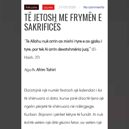
27/05/2026
-
No comments
Aktuale
Lajme
TË JETOSH ME FRYMËN E
SAKRIFICËS
“
Te Allahu nuk arrin as mishi i tyre e as gjaku i
tyre, por tek Ai arrin devotshmëria juaj.”
(El-
Haxh, 37)
Nga
h. Afrim Tahiri
Ekzistojnë një numër festash që kalendari i ka
të shënuara si data, kurse janë disa të tjera që
ngelin përjetë të shënuara në ndërgjegje.
Kurban Bajrami i përket këtyre të fundit. Ai nuk
është vetëm një ditë gëzimi fetar, as vetëm një