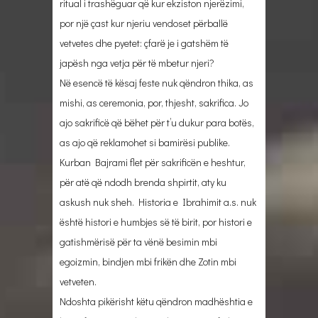
ritual i trashëguar që kur ekziston njerëzimi,
por një çast kur njeriu vendoset përballë
vetvetes dhe pyetet: çfarë je i gatshëm të
japësh nga vetja për të mbetur njeri?
Në esencë të kësaj feste nuk qëndron thika, as
mishi, as ceremonia, por, thjesht, sakrifica. Jo
ajo sakrificë që bëhet për t’u dukur para botës,
as ajo që reklamohet si bamirësi publike.
Kurban Bajrami flet për sakrificën e heshtur,
për atë që ndodh brenda shpirtit, aty ku
askush nuk sheh. Historia e Ibrahimit a.s. nuk
është histori e humbjes së të birit, por histori e
gatishmërisë për ta vënë besimin mbi
egoizmin, bindjen mbi frikën dhe Zotin mbi
vetveten.
Ndoshta pikërisht këtu qëndron madhështia e