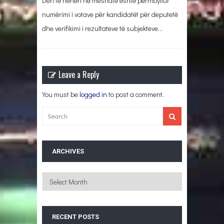
Deri të hënën në mesnatë është përmbyllur
numërimi i votave për kandidatët për deputetë
dhe verifikimi i rezultateve të subjekteve…
Leave a Reply
You must be
logged in
to post a comment.
ARCHIVES
Archives
RECENT POSTS