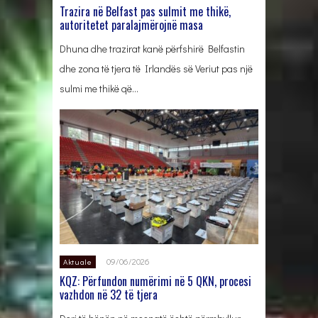
Trazira në Belfast pas sulmit me thikë,
autoritetet paralajmërojnë masa
Dhuna dhe trazirat kanë përfshirë Belfastin
dhe zona të tjera të Irlandës së Veriut pas një
sulmi me thikë që…
09/06/2026
Aktuale
KQZ: Përfundon numërimi në 5 QKN, procesi
vazhdon në 32 të tjera