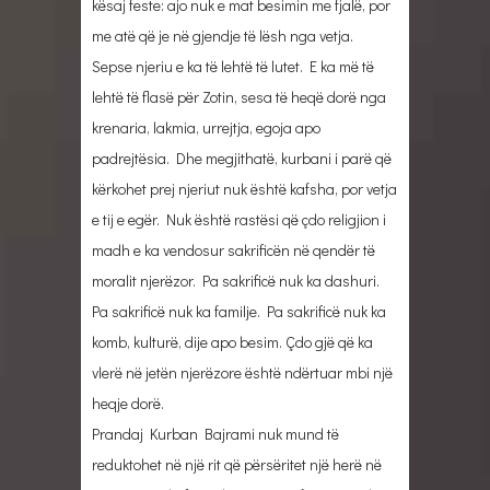
kësaj feste: ajo nuk e mat besimin me fjalë, por
me atë që je në gjendje të lësh nga vetja.
Sepse njeriu e ka të lehtë të lutet. E ka më të
lehtë të flasë për Zotin, sesa të heqë dorë nga
krenaria, lakmia, urrejtja, egoja apo
padrejtësia. Dhe megjithatë, kurbani i parë që
kërkohet prej njeriut nuk është kafsha, por vetja
e tij e egër. Nuk është rastësi që çdo religjion i
madh e ka vendosur sakrificën në qendër të
moralit njerëzor. Pa sakrificë nuk ka dashuri.
Pa sakrificë nuk ka familje. Pa sakrificë nuk ka
komb, kulturë, dije apo besim. Çdo gjë që ka
vlerë në jetën njerëzore është ndërtuar mbi një
heqje dorë.
Prandaj Kurban Bajrami nuk mund të
reduktohet në një rit që përsëritet një herë në