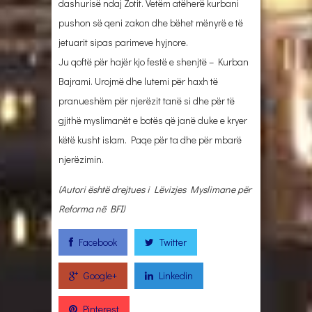
dashurisë ndaj Zotit. Vetëm atëherë kurbani
pushon së qeni zakon dhe bëhet mënyrë e të
jetuarit sipas parimeve hyjnore.
Ju qoftë për hajër kjo festë e shenjtë – Kurban
Bajrami. Urojmë dhe lutemi për haxh të
pranueshëm për njerëzit tanë si dhe për të
gjithë myslimanët e botës që janë duke e kryer
këtë kusht islam. Paqe për ta dhe për mbarë
njerëzimin.
(Autori është drejtues i Lëvizjes Myslimane për
Reforma në BFI)
Facebook
Twitter
Google+
Linkedin
Pinterest