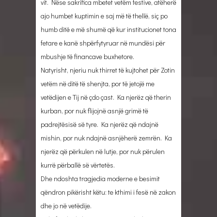
vit. Nëse sakrifica mbetet vetëm festive, atëherë
ajo humbet kuptimin e saj më të thellë, siç po
humb ditë e më shumë që kur institucionet tona
fetare e kanë shpërfytyruar në mundësi për
mbushje të financave buxhetore.
Natyrisht, njeriu nuk thirret të kujtohet për Zotin
vetëm në ditë të shenjta, por të jetojë me
vetëdijen e Tij në çdo çast. Ka njerëz që therin
kurban, por nuk flijojnë asnjë grimë të
padrejtësisë së tyre. Ka njerëz që ndajnë
mishin, por nuk ndajnë asnjëherë zemrën. Ka
njerëz që përkulen në lutje, por nuk përulen
kurrë përballë së vërtetës.
Dhe ndoshta tragjedia moderne e besimit
qëndron pikërisht këtu: te kthimi i fesë në zakon
dhe jo në vetëdije.