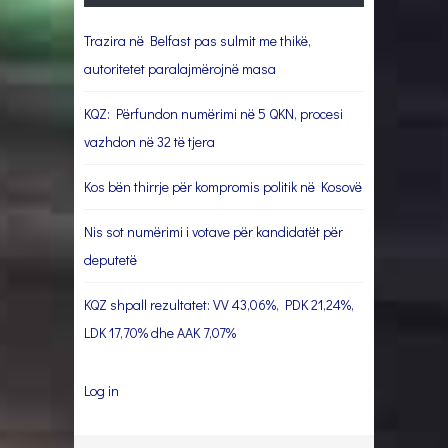
Trazira në Belfast pas sulmit me thikë,
autoritetet paralajmërojnë masa
KQZ: Përfundon numërimi në 5 QKN, procesi
vazhdon në 32 të tjera
Kos bën thirrje për kompromis politik në Kosovë
Nis sot numërimi i votave për kandidatët për
deputetë
KQZ shpall rezultatet: VV 43,06%, PDK 21,24%,
LDK 17,70% dhe AAK 7,07%
Log in