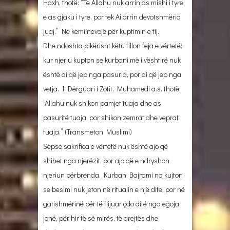
Haxh, thotë: “Te Allahu nuk arrin as mishi i tyre
e as gjaku i tyre, por tek Ai arrin devotshmëria
juaj.” Ne kemi nevojë për kuptimin e tij.
Dhe ndoshta pikërisht këtu fillon feja e vërtetë:
kur njeriu kupton se kurbani më i vështirë nuk
është ai që jep nga pasuria, por ai që jep nga
vetja. I Dërguari i Zotit, Muhamedi a.s. thotë:
“Allahu nuk shikon pamjet tuaja dhe as
pasuritë tuaja, por shikon zemrat dhe veprat
tuaja.” (Transmeton Muslimi)
Sepse sakrifica e vërtetë nuk është ajo që
shihet nga njerëzit, por ajo që e ndryshon
njeriun përbrenda. Kurban Bajrami na kujton
se besimi nuk jeton në ritualin e një dite, por në
gatishmërinë për të flijuar çdo ditë nga egoja
jonë, për hir të së mirës, të drejtës dhe