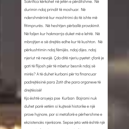
Sakrifica kërkohet në jetën e përditshme. Në
durimin ndaj prindit të moshuar. Në
ndershmërinë kur mashtrimi do të ishte më
fitimprurës. Në heshtjen përballë provokimit.
Në faljen kur hakmarrja duket më e lehtë. Në
mbrojtjen e së drejtës edhe kur të kushton. Në
përkushtimin ndaj fëmijës, ndaj dijes, ndaj
njeriut në nevojë. Çdo ditë njeriu pyetet: çfarë je
gati të flijosh për të mbetur besnik ndaj së
mirës? A të duhet kurbani për ta financuar
padrejtësinë para Zotit dhe para organeve të
drejtësisë!
Kjo është arsyeja pse Kurban Bajrami nuk
duhet parë vetëm si kujtesë historike e një
prove hyjnore, por si metaforë e përhershme e
ekzistencës njerëzore. Sepse jeta vetë është një