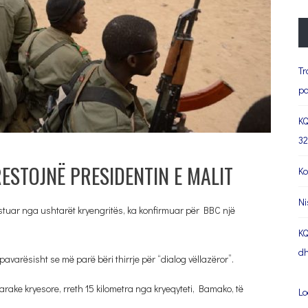
Tr
pa
KQ
32
STOJNË PRESIDENTIN E MALIT
Ko
Ni
stuar nga ushtarët kryengritës, ka konfirmuar për BBC një
KQ
dh
avarësisht se më parë bëri thirrje për “dialog vëllazëror”.
htarake kryesore, rreth 15 kilometra nga kryeqyteti, Bamako, të
Lo