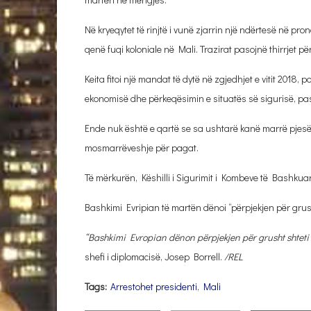
Në kryeqytet të rinjtë i vunë zjarrin një ndërtesë në pr
qenë fuqi koloniale në Mali. Trazirat pasojnë thirrjet 
Keita fitoi një mandat të dytë në zgjedhjet e vitit 2018
ekonomisë dhe përkeqësimin e situatës së sigurisë, pas
Ende nuk është e qartë se sa ushtarë kanë marrë pjesë n
mosmarrëveshje për pagat.
Të mërkurën, Këshilli i Sigurimit i Kombeve të Bashkuar
Bashkimi Evripian të martën dënoi “përpjekjen për grush
“Bashkimi Evropian dënon përpjekjen për grusht shteti
shefi i diplomacisë, Josep Borrell.
/REL
Tags:
Arrestohet presidenti
,
Mali