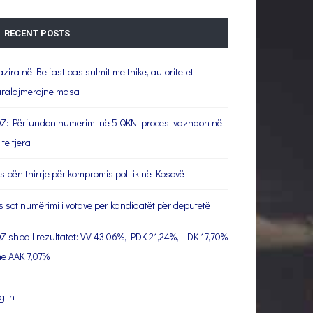
RECENT POSTS
azira në Belfast pas sulmit me thikë, autoritetet
ralajmërojnë masa
Z: Përfundon numërimi në 5 QKN, procesi vazhdon në
 të tjera
s bën thirrje për kompromis politik në Kosovë
s sot numërimi i votave për kandidatët për deputetë
Z shpall rezultatet: VV 43,06%, PDK 21,24%, LDK 17,70%
e AAK 7,07%
g in