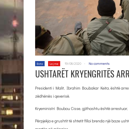
19/08/2020
-
No comments
Bota
Lajme
USHTARËT KRYENGRITËS ARRE
Presidenti i Malit, Ibrahim Boubakar Keita, është arre
zëdhënës i qeverisë.
Kryeministri Boubou Cisse, gjithashtu është arrestuar, p
Përpjekja e grushtit të shtetit filloi brenda një baze us
martën në mëngjes.