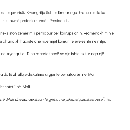
onësi të qeverisë. Kryengritja është dënuar nga Franca e cila ka
për më shumë protesta kundër Presidentit.
, por ekziston zemërimi i përhapur për korrupsionin, keqmenaxhimin e
i dhuna xhihadiste dhe ndërmjet komuniteteve është në rritje.
ë kryengritje. Disa raporte thonë se ajo ishte nxitur nga një
a do të zhvillojë diskutime urgjente për situatën në Mali.
t shteti” në Mali.
 në Mali dhe kundërshton të gjitha ndryshimet jokushtetuese”
, tha