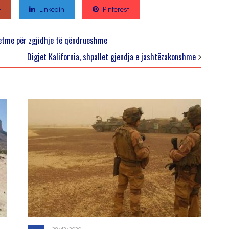
+
Linkedin
Pinterest
vetme për zgjidhje të qëndrueshme
Digjet Kalifornia, shpallet gjendja e jashtëzakonshme