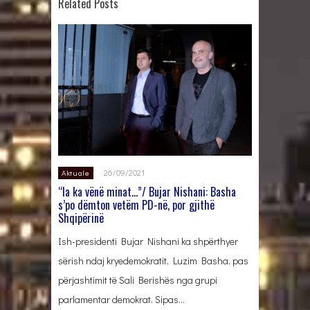
Related Posts
26/09/2021
Aktuale
“Ia ka vënë minat…”/ Bujar Nishani: Basha
s’po dëmton vetëm PD-në, por gjithë
Shqipërinë
Ish-presidenti Bujar Nishani ka shpërthyer
sërish ndaj kryedemokratit, Luzim Basha, pas
përjashtimit të Sali Berishës nga grupi
parlamentar demokrat. Sipas…