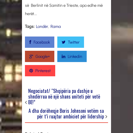
së Berlinit në Samitin e Trieste, apo edhe më
herët…
Tags:
Londër
,
Rama
Facebook
Twitter
Google+
Linkedin
Pinterest
Negociatat/ “Shqipëria pa dashje u
shndërrua në një shans uniteti për vetë
BE!”
A dha dorëheqje Boris Johnsoni vetëm sa
për t’i ruajtur ambiciet për lidership