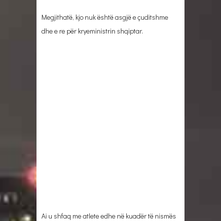
Megjithatë, kjo nuk është asgjë e çuditshme
dhe e re për kryeministrin shqiptar.
Ai u shfaq me atlete edhe në kuadër të nismës