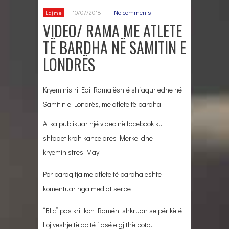
10/07/2018
-
No comments
Lajme
VIDEO/ RAMA ME ATLETE
TË BARDHA NË SAMITIN E
LONDRËS
Kryeministri Edi Rama është shfaqur edhe në
Samitin e Londrës, me atlete të bardha.
Ai ka publikuar një video në facebook ku
shfaqet krah kancelares Merkel dhe
kryeministres May.
Por paraqitja me atlete të bardha eshte
komentuar nga mediat serbe
“Blic” pas kritikon Ramën, shkruan se për këtë
lloj veshje të do të flasë e gjithë bota.