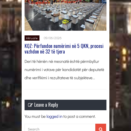
09/06/2026
Aktuale
KQZ: Përfundon numërimi në 5 QKN, procesi
vazhdon në 32 të tjera
Deri të hënën në mesnatë është përmbyllur
numërimi i votave për kandidatët për deputetë
dhe verifikimi i rezultateve të subjekteve…
Leave a Reply
You must be
logged in
to post a comment.