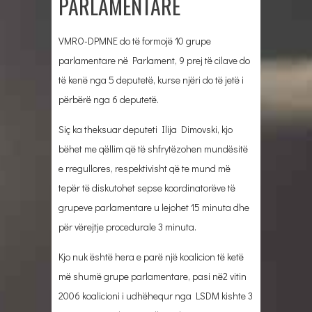
PARLAMENTARE
VMRO-DPMNE do të formojë 10 grupe
parlamentare në Parlament, 9 prej të cilave do
të kenë nga 5 deputetë, kurse njëri do të jetë i
përbërë nga 6 deputetë.
Siç ka theksuar deputeti Ilija Dimovski, kjo
bëhet me qëllim që të shfrytëzohen mundësitë
e rregullores, respektivisht që te mund më
tepër të diskutohet sepse koordinatorëve të
grupeve parlamentare u lejohet 15 minuta dhe
për vërejtje procedurale 3 minuta.
Kjo nuk është hera e parë një koalicion të ketë
më shumë grupe parlamentare, pasi në2 vitin
2006 koalicioni i udhëhequr nga LSDM kishte 3