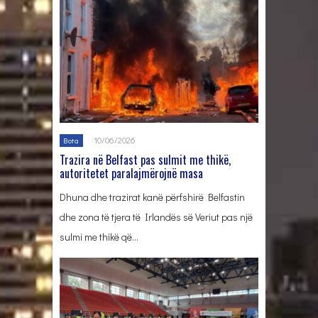
10/06/2026
Bota
Trazira në Belfast pas sulmit me thikë,
autoritetet paralajmërojnë masa
Dhuna dhe trazirat kanë përfshirë Belfastin
dhe zona të tjera të Irlandës së Veriut pas një
sulmi me thikë që…