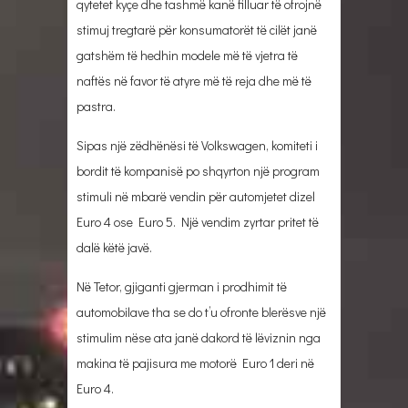
qytetet kyçe dhe tashmë kanë filluar të ofrojnë
stimuj tregtarë për konsumatorët të cilët janë
gatshëm të hedhin modele më të vjetra të
naftës në favor të atyre më të reja dhe më të
pastra.
Sipas një zëdhënësi të Volkswagen, komiteti i
bordit të kompanisë po shqyrton një program
stimuli në mbarë vendin për automjetet dizel
Euro 4 ose Euro 5. Një vendim zyrtar pritet të
dalë këtë javë.
Në Tetor, gjiganti gjerman i prodhimit të
automobilave tha se do t’u ofronte blerësve një
stimulim nëse ata janë dakord të lëviznin nga
makina të pajisura me motorë Euro 1 deri në
Euro 4.