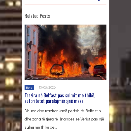
Related Posts
10/06/2026
Bota
Trazira në Belfast pas sulmit me thikë,
autoritetet paralajmërojnë masa
Dhuna dhe trazirat kanë përfshirë Belfastin
dhe zona të tjera të Irlandës së Veriut pas një
sulmi me thikë që…