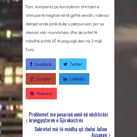
Tani, kompania po konsideron shtrirjen e
stimujve të tregtisë në të gjithë vendin, ndërsa
detajet ende janë duke u përpunuar, por se
skenari më i mundshëm dhe që pritet të
ndodhë është VË të paguajë deri në 9 mijë
Euro.
Facebook
Twitter
Google+
Linkedin
Pinterest
Problemet me pasurinë vunë në vështirësi
kryegjyqtaren e Gjirokastrës
Sekretet më të mëdha që zbuloi Julian
Assange