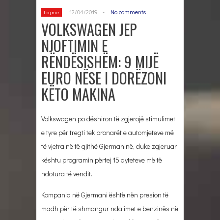
12/04/2019
-
No comments
Lajme
VOLKSWAGEN JEP
NJOFTIMIN E
RËNDËSISHËM: 9 MIJË
EURO NËSE I DORËZONI
KËTO MAKINA
Volkswagen po dëshiron të zgjerojë stimulimet
e tyre për tregti tek pronarët e automjeteve më
të vjetra në të gjithë Gjermaninë, duke zgjeruar
kështu programin përtej 15 qyteteve më të
ndotura të vendit.
Kompania në Gjermani është nën presion të
madh për të shmangur ndalimet e benzinës në