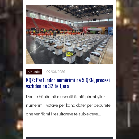
09/06/2026
Aktuale
KQZ: Përfundon numërimi në 5 QKN, procesi
vazhdon në 32 të tjera
Deri të hënën në mesnatë është përmbyllur
numërimi i votave për kandidatët për deputetë
dhe verifikimi i rezultateve të subjekteve…