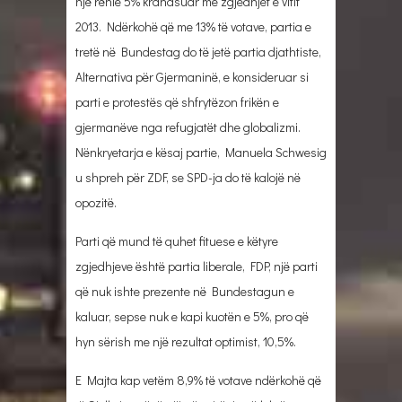
një rënie 5% krahasuar me zgjedhjet e vitit
2013. Ndërkohë që me 13% të votave, partia e
tretë në Bundestag do të jetë partia djathtiste,
Alternativa për Gjermaninë, e konsideruar si
parti e protestës që shfrytëzon frikën e
gjermanëve nga refugjatët dhe globalizmi.
Nënkryetarja e kësaj partie, Manuela Schwesig
u shpreh për ZDF, se SPD-ja do të kalojë në
opozitë.
Parti që mund të quhet fituese e këtyre
zgjedhjeve është partia liberale, FDP, një parti
që nuk ishte prezente në Bundestagun e
kaluar, sepse nuk e kapi kuotën e 5%, pro që
hyn sërish me një rezultat optimist, 10,5%.
E Majta kap vetëm 8,9% të votave ndërkohë që