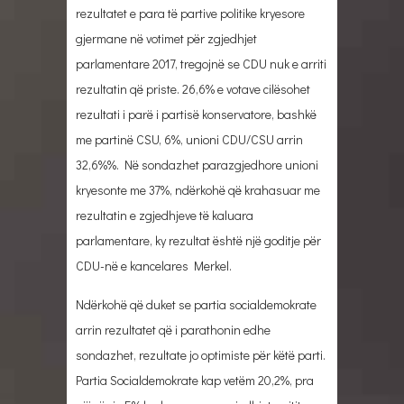
rezultatet e para të partive politike kryesore
gjermane në votimet për zgjedhjet
parlamentare 2017, tregojnë se CDU nuk e arriti
rezultatin që priste. 26,6% e votave cilësohet
rezultati i parë i partisë konservatore, bashkë
me partinë CSU, 6%, unioni CDU/CSU arrin
32,6%%. Në sondazhet parazgjedhore unioni
kryesonte me 37%, ndërkohë që krahasuar me
rezultatin e zgjedhjeve të kaluara
parlamentare, ky rezultat është një goditje për
CDU-në e kancelares Merkel.
Ndërkohë që duket se partia socialdemokrate
arrin rezultatet që i parathonin edhe
sondazhet, rezultate jo optimiste për këtë parti.
Partia Socialdemokrate kap vetëm 20,2%, pra