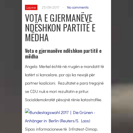
25/09/2017
-
No comments
Lajme
VOTA E GJERMANËVE
NDËSHKON PARTITË E
MËDHA
Vota e gjermanëve ndëshkon partitë e
mëdha
Angela Merkel është në rrugën e mandatit të
katërt si kancelare, por ajo ka nevojë për
partner koalicioni. Rezultatet e para tregojnë
se CDU nuk e mori rezultatin e pritur.
Socialdemokratët pësojnë rënie katastrofike.
Sipas informacioneve të Infratest-Dimap,