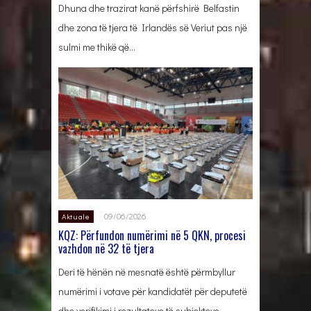
Dhuna dhe trazirat kanë përfshirë Belfastin
dhe zona të tjera të Irlandës së Veriut pas një
sulmi me thikë që…
09/06/2026
Aktuale
KQZ: Përfundon numërimi në 5 QKN, procesi
vazhdon në 32 të tjera
Deri të hënën në mesnatë është përmbyllur
numërimi i votave për kandidatët për deputetë
dhe verifikimi i rezultateve të subjekteve…