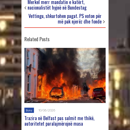
Merkel merr mandatin e katërt,
nacionalistët hyjnë në Bundestag
Vettingu, shkurtohen pagat. PS voton për
më pak njerëz dhe fonde
Related Posts
10/06/2026
Bota
Trazira në Belfast pas sulmit me thikë,
autoritetet paralajmërojnë masa