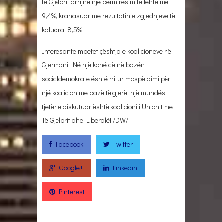
të Gjelbrit arrijnë një përmirësim të lehtë me
9,4%, krahasuar me rezultatin e zgjedhjeve të
kaluara, 8,5%.
Interesante mbetet çështja e koalicioneve në
Gjermani. Në një kohë që në bazën
socialdemokrate është rritur mospëlqimi për
një koalicion me bazë të gjerë, një mundësi
tjetër e diskutuar është koalicioni i Unionit me
Të Gjelbrit dhe Liberalët./DW/
Facebook
Twitter
Google+
Linkedin
Pinterest