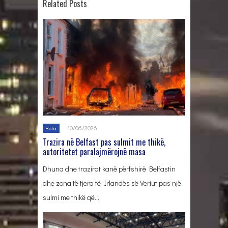
Related Posts
10/06/2026
Bota
Trazira në Belfast pas sulmit me thikë,
autoritetet paralajmërojnë masa
Dhuna dhe trazirat kanë përfshirë Belfastin
dhe zona të tjera të Irlandës së Veriut pas një
sulmi me thikë që…