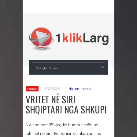
13/02/2016
-
No comments
Lajme
VRITET NË SIRI
SHQIPTARI NGA SHKUPI
Një shqiptar 35 vjeç, ka humbur jetën ne
luftimet në Siri.
Për rënien e shkupjanit në