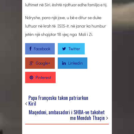
luftimet në Siri, është njoftuar edhe familja e tij.
Ndryshe, para një jave, u bë e ditur se duke
luftuar në krah të ISIS-it, në janar ka humbur
jetën një shqiptar 18 vjeç nga Mali i Zi.
Facebook
Twitter
Google+
Linkedin
Pinterest
Papa Françesku takon patriarkun
Kiril
Maqedoni, ambasadori i SHBA-ve takohet
me Menduh Thaçin