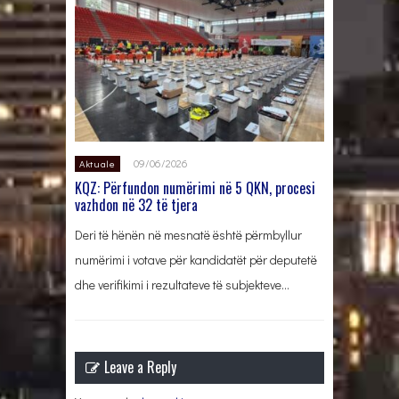
09/06/2026
Aktuale
KQZ: Përfundon numërimi në 5 QKN, procesi
vazhdon në 32 të tjera
Deri të hënën në mesnatë është përmbyllur
numërimi i votave për kandidatët për deputetë
dhe verifikimi i rezultateve të subjekteve…
Leave a Reply