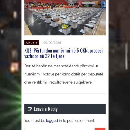
09/06/2026
Aktuale
KQZ: Përfundon numërimi në 5 QKN, procesi
vazhdon në 32 të tjera
Deri të hënën në mesnatë është përmbyllur
numërimi i votave për kandidatët për deputetë
dhe verifikimi i rezultateve të subjekteve…
Leave a Reply
You must be
logged in
to post a comment.