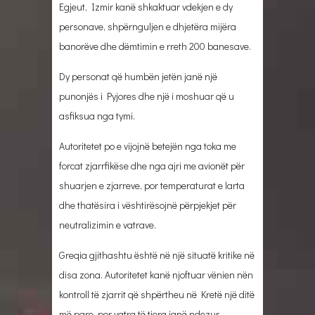
Egjeut, Izmir kanë shkaktuar vdekjen e dy
personave, shpërnguljen e dhjetëra mijëra
banorëve dhe dëmtimin e rreth 200 banesave.
Dy personat që humbën jetën janë një
punonjës i Pyjores dhe një i moshuar që u
asfiksua nga tymi.
Autoritetet po e vijojnë betejën nga toka me
forcat zjarrfikëse dhe nga ajri me avionët për
shuarjen e zjarreve, por temperaturat e larta
dhe thatësira i vështirësojnë përpjekjet për
neutralizimin e vatrave.
Greqia gjithashtu është në një situatë kritike në
disa zona. Autoritetet kanë njoftuar vënien nën
kontroll të zjarrit që shpërtheu në Kretë një ditë
më pare, por vatra të tjera janë ndezur,