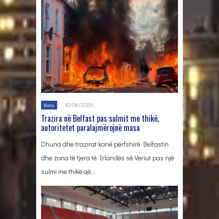
10/06/2026
Bota
Trazira në Belfast pas sulmit me thikë,
autoritetet paralajmërojnë masa
Dhuna dhe trazirat kanë përfshirë Belfastin
dhe zona të tjera të Irlandës së Veriut pas një
sulmi me thikë që…