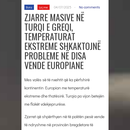
04/07/2025
-
No comments
Bota
Lajme
ZJARRE MASIVE NË
TURQI E GREQI,
TEMPERATURAT
EKSTREME SHKAKTOJNË
PROBLEME NË DISA
VENDE EUROPIANE
Mes valës së të nxehtit që ka përfshirë
kontinentin Europian me temperaturë
ekstreme dhe thatësirë, Turqia po vijon betejën
me flakët vdekjeprurëse.
Zjarret që shpërthyen në të paktën pesë vende
të ndryshme në provincën bregdetare të