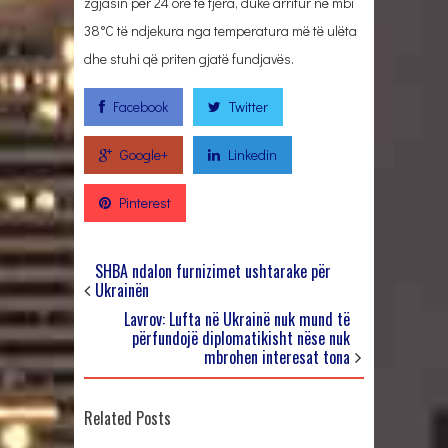
zgjasin për 24 orë të tjera, duke arritur në mbi
38°C të ndjekura nga temperatura më të ulëta
dhe stuhi që priten gjatë fundjavës.
Facebook
Twitter
Google+
Linkedin
Pinterest
SHBA ndalon furnizimet ushtarake për
Ukrainën
Lavrov: Lufta në Ukrainë nuk mund të
përfundojë diplomatikisht nëse nuk
mbrohen interesat tona
Related Posts