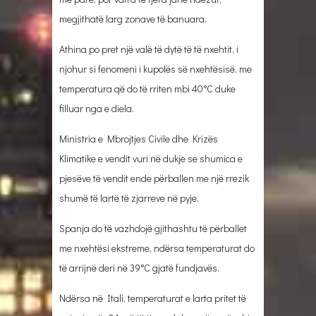
megjithatë larg zonave të banuara.
Athina po pret një valë të dytë të të nxehtit, i
njohur si fenomeni i kupolës së nxehtësisë, me
temperatura që do të rriten mbi 40°C duke
filluar nga e diela.
Ministria e Mbrojtjes Civile dhe Krizës
Klimatike e vendit vuri në dukje se shumica e
pjesëve të vendit ende përballen me një rrezik
shumë të lartë të zjarreve në pyje.
Spanja do të vazhdojë gjithashtu të përballet
me nxehtësi ekstreme, ndërsa temperaturat do
të arrijnë deri në 39°C gjatë fundjavës.
Ndërsa në Itali, temperaturat e larta pritet të