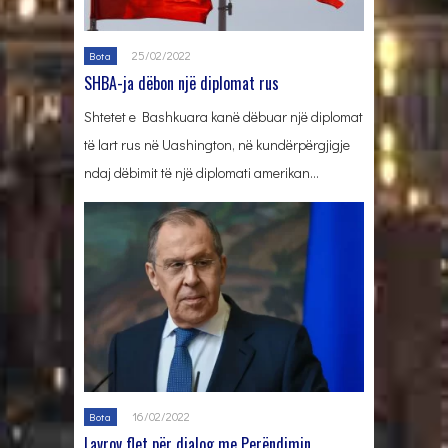
25/02/2022
Bota
SHBA-ja dëbon një diplomat rus
Shtetet e Bashkuara kanë dëbuar një diplomat
të lart rus në Uashington, në kundërpërgjigje
ndaj dëbimit të një diplomati amerikan…
16/02/2022
Bota
Lavrov flet për dialog me Perëndimin