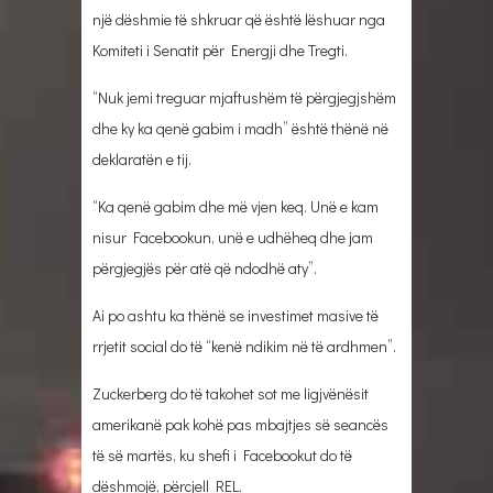
një dëshmie të shkruar që është lëshuar nga
Komiteti i Senatit për Energji dhe Tregti.
“Nuk jemi treguar mjaftushëm të përgjegjshëm
dhe ky ka qenë gabim i madh” është thënë në
deklaratën e tij.
“Ka qenë gabim dhe më vjen keq. Unë e kam
nisur Facebookun, unë e udhëheq dhe jam
përgjegjës për atë që ndodhë aty”.
Ai po ashtu ka thënë se investimet masive të
rrjetit social do të “kenë ndikim në të ardhmen”.
Zuckerberg do të takohet sot me ligjvënësit
amerikanë pak kohë pas mbajtjes së seancës
të së martës, ku shefi i Facebookut do të
dëshmojë, përcjell REL.