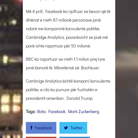
Më 4 prill, Facebook ka njoftuar se beson që të
dhënat e rreth 87 milionë personave janë
ndarë me kompaninë konsulente politike,
Cambridge Analytica, pavarësisht se javë më
parë ishte raportuar për 50 milionë.
BBC ka raportuar se rreth 1.1 milion prej tyre
janë banorë të Mbretërisë së Bashkuar.
Cambrige Analytica është kompani konsulente
politike, e cila ka punuar për fushatën e
presidentit amerikan, Donald Trump.
Tags:
Bota
,
Facebook
,
Mark Zuckerberg
Facebook
Twitter