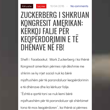
10/04/2018
-
No comments
Aktuale
Lajme
ZUCKERBERG I SHKRUAN
KONGRESIT AMERIKAN:
KËRKOJ FALJE PËR
KEQPËRDORIMIN E TË
DHËNAVE NË FB!
Shefi i Facebookut, Mark Zuckerberg i ka thënë
Kongresit amerikan përmes një dëshmie me
shkrim se ky rrjet social nuk ka bërë
mjaftushëm për të parandaluar keqpërdorimin
e të dhënave dhe ka kërkuar falje.
“Është e qartë tani se nuk kemi bërë
mjaftueshëm për të parandaluar që shërbimet
tona të mos keqpërdoren”, ka thënë ai përmes