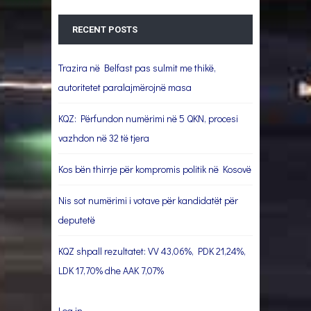
RECENT POSTS
Trazira në Belfast pas sulmit me thikë,
autoritetet paralajmërojnë masa
KQZ: Përfundon numërimi në 5 QKN, procesi
vazhdon në 32 të tjera
Kos bën thirrje për kompromis politik në Kosovë
Nis sot numërimi i votave për kandidatët për
deputetë
KQZ shpall rezultatet: VV 43,06%, PDK 21,24%,
LDK 17,70% dhe AAK 7,07%
Log in