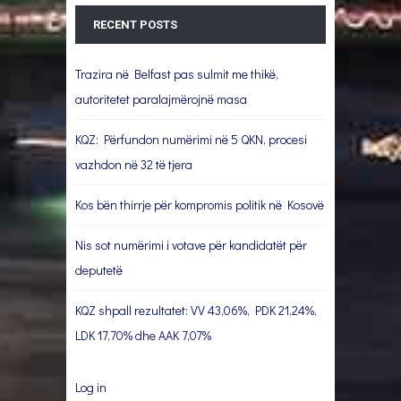
RECENT POSTS
Trazira në Belfast pas sulmit me thikë,
autoritetet paralajmërojnë masa
KQZ: Përfundon numërimi në 5 QKN, procesi
vazhdon në 32 të tjera
Kos bën thirrje për kompromis politik në Kosovë
Nis sot numërimi i votave për kandidatët për
deputetë
KQZ shpall rezultatet: VV 43,06%, PDK 21,24%,
LDK 17,70% dhe AAK 7,07%
Log in