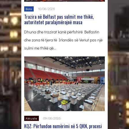
10/06/2026
Bota
Trazira në Belfast pas sulmit me thikë,
autoritetet paralajmërojnë masa
Dhuna dhe trazirat kanë përfshirë Belfastin
dhe zona të tjera të Irlandës së Veriut pas një
sulmi me thikë që…
09/06/2026
Aktuale
KQZ: Përfundon numërimi në 5 QKN, procesi