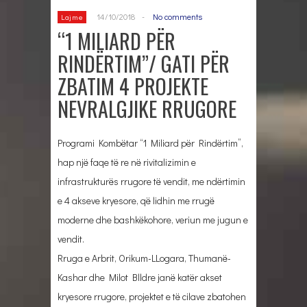
14/10/2018
-
No comments
Lajme
“1 MILIARD PËR
RINDËRTIM”/ GATI PËR
ZBATIM 4 PROJEKTE
NEVRALGJIKE RRUGORE
Programi Kombëtar “1 Miliard për Rindërtim”,
hap një faqe të re në rivitalizimin e
infrastrukturës rrugore të vendit, me ndërtimin
e 4 akseve kryesore, që lidhin me rrugë
moderne dhe bashkëkohore, veriun me jugun e
vendit.
Rruga e Arbrit, Orikum-LLogara, Thumanë-
Kashar dhe Milot Blldre janë katër akset
kryesore rrugore, projektet e të cilave zbatohen