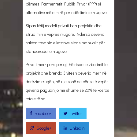
përmes Partneritetit Publik Privar (PPP) si
alternative më e mirë për ndërtimin e rrugëve.
Sipas këtij modeli privati bën projektin dhe
strudimin e veprës rrugore. Ndërsa qeveria
cakton tavanin e kostove sipas manualit për
standaradet e rrugëve.
Privati merr përsipër gjithë risqet e zbatimit të
projektit dhe brenda 3 vitesh qeveria merr në
dorëzim rrugën, në një kohë që për këtë vepër,
qeveria paguan jo më shumë se 20% të kostos
totale të saj.
Facebook
Twitter
Google+
Linkedin