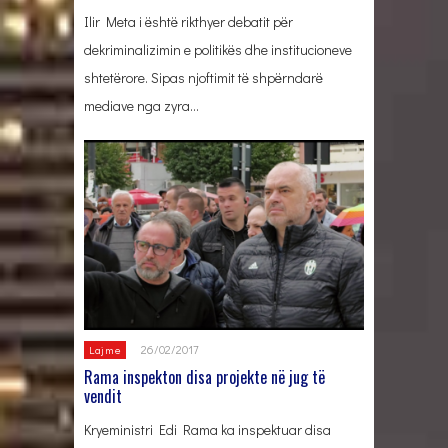
Ilir Meta i është rikthyer debatit për
dekriminalizimin e politikës dhe institucioneve
shtetërore. Sipas njoftimit të shpërndarë
mediave nga zyra…
26/02/2017
Lajme
Rama inspekton disa projekte në jug të
vendit
Kryeministri Edi Rama ka inspektuar disa