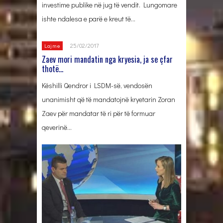
investime publike në jug të vendit. Lungomare
ishte ndalesa e parë e kreut të…
25/02/2017
Lajme
Zaev mori mandatin nga kryesia, ja se çfar
thotë…
Këshilli Qendror i LSDM-së, vendosën
unanimisht që të mandatojnë kryetarin Zoran
Zaev për mandatar të ri për të formuar
qeverinë…