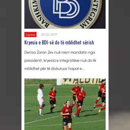
28/02/2017
Lajme
Kryesia e BDI-së do të mblidhet sërish
Derisa Zoran Zev nuk merr mandatin nga
presidenti, kryesia e integristëve nuk do të
mblidhet për të diskutuar hapat e…