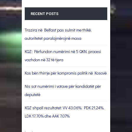
RECENT POSTS
Trazira në Belfast pas sulmit me thikë,
autoritetet paralajmërojnë masa
KQZ: Përfundon numërimi në 5 QKN, procesi
vazhdon në 32 të tjera
Kos bën thirrje për kompromis politik në Kosovë
Nis sot numërimi i votave për kandidatët për
deputetë
KQZ shpall rezultatet: VV 43,06%, PDK 21,24%,
LDK 17,70% dhe AAK 7,07%