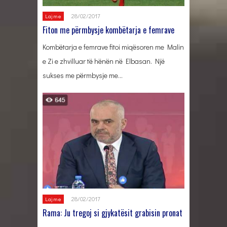
28/02/2017
Lajme
Fiton me përmbysje kombëtarja e femrave
Kombëtarja e femrave fitoi miqësoren me Malin
e Zi e zhvilluar të hënën në Elbasan. Një
sukses me përmbysje me…
28/02/2017
Lajme
Rama: Ju tregoj si gjykatësit grabisin pronat