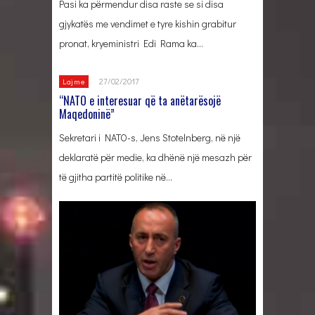
Pasi ka përmendur disa raste se si disa
gjykatës me vendimet e tyre kishin grabitur
pronat, kryeministri Edi Rama ka…
27/02/2017
Lajme
“NATO e interesuar që ta anëtarësojë
Maqedoninë”
Sekretari i NATO-s, Jens Stotelnberg, në një
deklaratë për medie, ka dhënë një mesazh për
të gjitha partitë politike në…