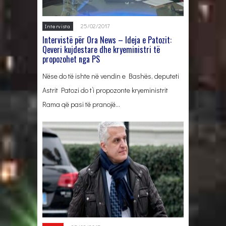
25/02/2017
Intervista
Intervistë për Ora News – Ideja e Patozit:
Qeveri kujdestare dhe kryeministri të
propozohet nga PS
Nëse do të ishte në vendin e Bashës, deputeti
Astrit Patozi do t’i propozonte kryeministrit
Rama që pasi të pranojë…