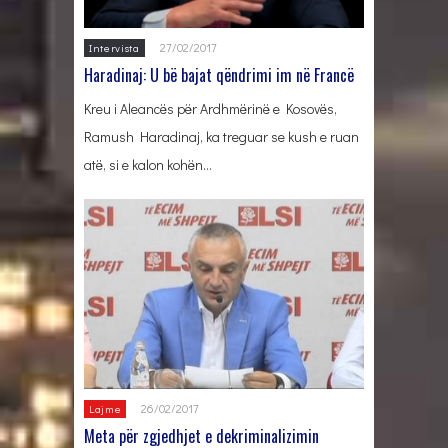
27/02/2017
Intervista
Haradinaj: U bë bajat qëndrimi im në Francë
Kreu i Aleancës për Ardhmërinë e Kosovës,
Ramush Haradinaj, ka treguar se kush e ruan
atë, si e kalon kohën…
26/02/2017
Lajme
Meta për zgjedhjet e dekriminalizimin