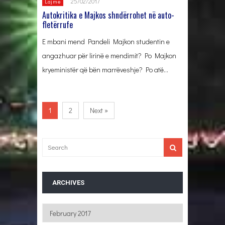
25/02/2017
Lajme
Autokritika e Majkos shndërrohet në auto-
fletërrufe
E mbani mend Pandeli Majkon studentin e
angazhuar për lirinë e mendimit? Po Majkon
kryeministër që bën marrëveshje? Po atë…
1
2
Next »
ARCHIVES
Archives