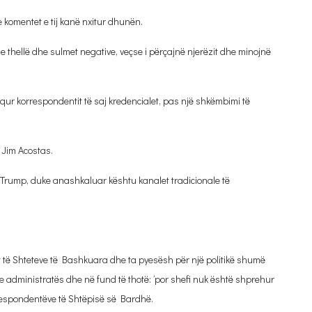
e komentet e tij kanë nxitur dhunën.
 thellë dhe sulmet negative, veçse i përçajnë njerëzit dhe minojnë
ur korrespondentit të saj kredencialet, pas një shkëmbimi të
 Jim Acostas.
nti Trump, duke anashkaluar kështu kanalet tradicionale të
tit të Shteteve të Bashkuara dhe ta pyesësh për një politikë shumë
e administratës dhe në fund të thotë: ‘por shefi nuk është shprehur
orrespondentëve të Shtëpisë së Bardhë.