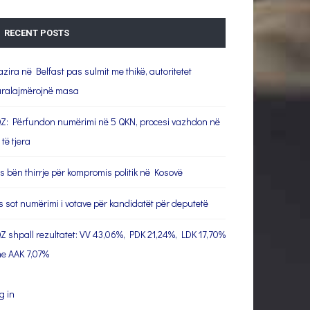
RECENT POSTS
azira në Belfast pas sulmit me thikë, autoritetet
ralajmërojnë masa
Z: Përfundon numërimi në 5 QKN, procesi vazhdon në
 të tjera
s bën thirrje për kompromis politik në Kosovë
s sot numërimi i votave për kandidatët për deputetë
Z shpall rezultatet: VV 43,06%, PDK 21,24%, LDK 17,70%
e AAK 7,07%
g in