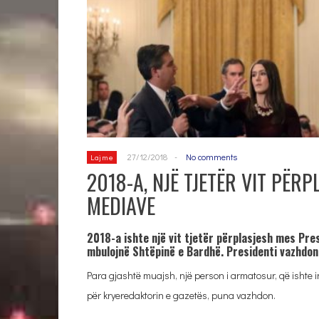
27/12/2018
-
No comments
Lajme
2018-A, NJË TJETËR VIT PËR
MEDIAVE
2018-a ishte një vit tjetër përplasjesh mes Pr
mbulojnë Shtëpinë e Bardhë. Presidenti vazhdon 
Para gjashtë muajsh, një person i armatosur, që ishte i
për kryeredaktorin e gazetës, puna vazhdon.