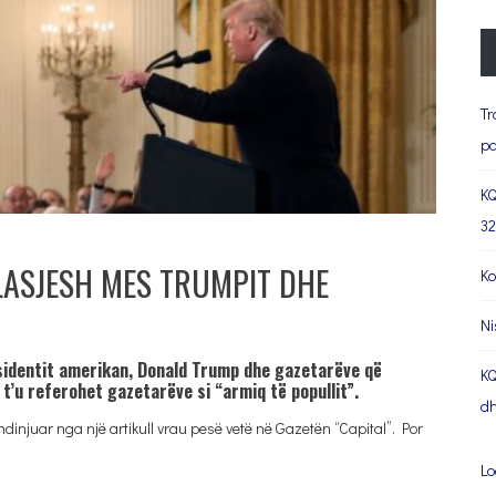
Tr
pa
KQ
32
PLASJESH MES TRUMPIT DHE
Ko
Ni
esidentit amerikan, Donald Trump dhe gazetarëve që
KQ
t’u referohet gazetarëve si “armiq të popullit”.
dh
ndinjuar nga një artikull vrau pesë vetë në Gazetën “Capital”. Por
Lo