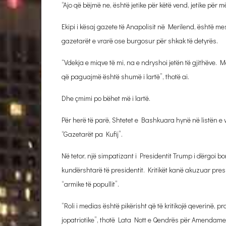
“Ajo që bëjmë ne, është jetike për këtë vend, jetike për m
Ekipi i kësaj gazete të Anapolisit në Merilend, është me
gazetarët e vrarë ose burgosur për shkak të detyrës.
“Vdekja e miqve të mi, na e ndryshoi jetën të gjithëve.
që paguajmë është shumë i lartë”, thotë ai.
Dhe çmimi po bëhet më i lartë.
Për herë të parë, Shtetet e Bashkuara hynë në listën e
“Gazetarët pa Kufij”.
Në tetor, një simpatizant i Presidentit Trump i dërgoi 
kundërshtarë të presidentit. Kritikët kanë akuzuar pres
“armike të popullit”.
“Roli i medias është pikërisht që të kritikojë qeverinë, p
jopatriotike”, thotë Lata Nott e Qendrës për Amendame