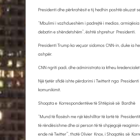
Presidenti dhe përkrahësit e tij hedhin poshtë akuzat s
“Mbulimi i vazhdueshëm i padrejtë i medias, armiqësia e
debatin e shëndetshëm”, është shprehur Presidenti.
Presidenti Trump ka veçuar sidomos CNN-in, duke ia heq
ashpër.
CNN ngriti padi, dhe administrata ia ktheu kredencialet
Një tjetër sfidë ishte përdorimi i Twitterit nga Preside
komunikimit.
Shoqata e Korrespondentëve të Shtëpisë së Bardhë
“Mund të flasësh me një këshilltar të lartë të Presiden
të rëndësishme dhe ai person të të shpjegojë reagimin 
ende në Twitter’”, thotë Olivier Knox, i Shoqatës së K