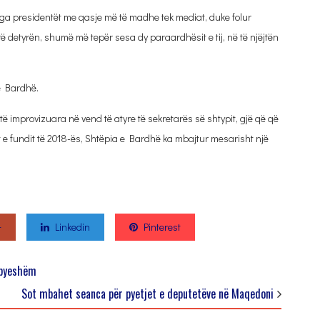
nga presidentët me qasje më të madhe tek mediat, duke folur
 detyrën, shumë më tepër sesa dy paraardhësit e tij, në të njëjtën
së Bardhë.
ë improvizuara në vend të atyre të sekretarës së shtypit, gjë që që
t e fundit të 2018-ës, Shtëpia e Bardhë ka mbajtur mesarisht një
+
Linkedin
Pinterest
mbyeshëm
Sot mbahet seanca për pyetjet e deputetëve në Maqedoni