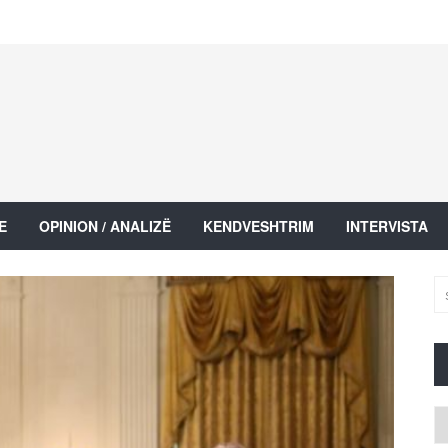
E
OPINION / ANALIZË
KENDVESHTRIM
INTERVISTA
Ar