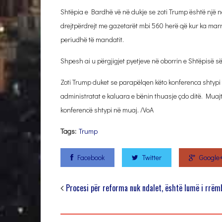
Shtëpia e Bardhë vë në dukje se zoti Trump është një 
drejtpërdrejt me gazetarët mbi 560 herë që kur ka marrë
periudhë të mandatit.
Shpesh ai u përgjigjet pyetjeve në oborrin e Shtëpisë 
Zoti Trump duket se parapëlqen këto konferenca shtypi t
administratat e kaluara e bënin thuasje çdo ditë. Muaj
konferencë shtypi në muaj. /VoA
Tags:
Trump
Facebook
Twitter
Google
Procesi për reforma nuk ndalet, është lumë i rrë