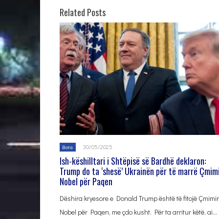
Related Posts
30/05/2025
Bota
Ish-këshilltari i Shtëpisë së Bardhë deklaron:
Trump do ta ‘shesë’ Ukrainën për të marrë Çmim
Nobel për Paqen
Dëshira kryesore e Donald Trump është të fitojë Çmimi
Nobel për Paqen, me çdo kusht. Për ta arritur këtë, ai…