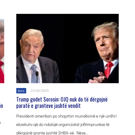
23/04/2025
Bota
Trump godet Sorosin: OJQ nuk do të dërgojnë
in
paratë e granteve jashtë vendit
Presidenti amerikan po shqyrton mundësinë e një urdhri
n
ekzekutiv që do ndalojë organizatat jofitimprurëse të
dërgojnë grante jashtë SHBA-së. Nëse…