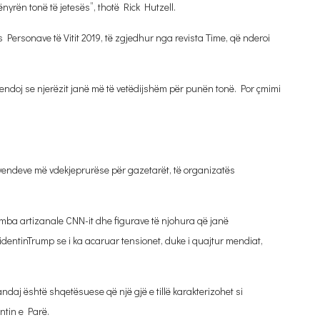
ënyrën tonë të jetesës”, thotë Rick Hutzell.
s Personave të Vitit 2019, të zgjedhur nga revista Time, që nderoi
 Mendoj se njerëzit janë më të vetëdijshëm për punën tonë. Por çmimi
 vendeve më vdekjeprurëse për gazetarët, të organizatës
bomba artizanale CNN-it dhe figurave të njohura që janë
identinTrump se i ka acaruar tensionet, duke i quajtur mendiat,
randaj është shqetësuese që një gjë e tillë karakterizohet si
ntin e Parë.