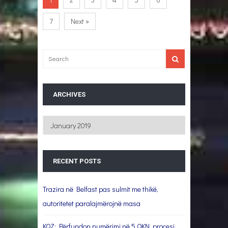
7
Next »
ARCHIVES
Archives
RECENT POSTS
Trazira në Belfast pas sulmit me thikë,
autoritetet paralajmërojnë masa
KQZ: Përfundon numërimi në 5 QKN, procesi