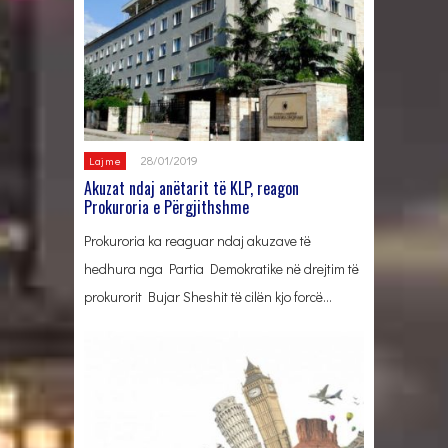
28/01/2019
Lajme
Akuzat ndaj anëtarit të KLP, reagon
Prokuroria e Përgjithshme
Prokuroria ka reaguar ndaj akuzave të
hedhura nga Partia Demokratike në drejtim të
prokurorit Bujar Sheshit të cilën kjo forcë…