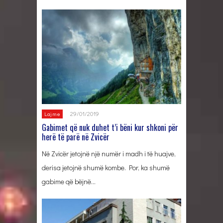
29/01/2019
Lajme
Gabimet që nuk duhet t’i bëni kur shkoni për
herë të parë në Zvicër
Në Zvicër jetojnë një numër i madh i të huajve,
derisa jetojnë shumë kombe. Por, ka shumë
gabime që bëjnë…