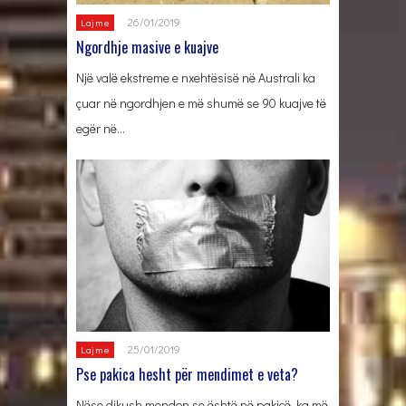
26/01/2019
Lajme
Ngordhje masive e kuajve
Një valë ekstreme e nxehtësisë në Australi ka
çuar në ngordhjen e më shumë se 90 kuajve të
egër në…
25/01/2019
Lajme
Pse pakica hesht për mendimet e veta?
Nëse dikush mendon se është në pakicë, ka më