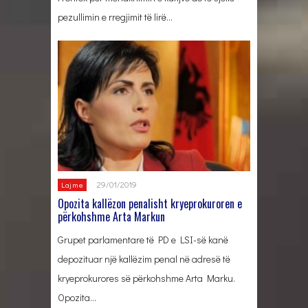
pezullimin e rregjimit të lirë…
29/01/2019
Lajme
Opozita kallëzon penalisht kryeprokuroren e
përkohshme Arta Markun
Grupet parlamentare të PD e LSI-së kanë
depozituar një kallëzim penal në adresë të
kryeprokurores së përkohshme Arta Marku.
Opozita…