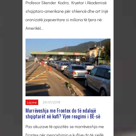
Profesor Skender Kodra, Kryetar i Akademisë
shqiptaro-amerikane për shkencë dhe art (një
oranizatë joqeveritare si miliona të tjera në
Amerikë)…
29/01/2019
Lajme
Marrëveshja me Frontex do të ndalojë
shqiptarët në kufi? Vjen reagimi i BE-së
Pas akuzave të opozitës se marrëveshja me
Frontex për menaxhimin e kufijve do të sjellë