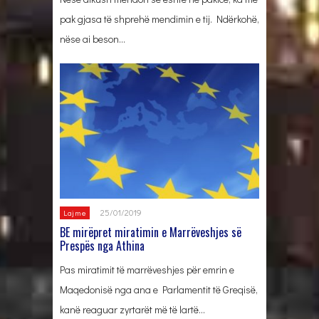
pak gjasa të shprehë mendimin e tij. Ndërkohë,
nëse ai beson…
25/01/2019
Lajme
BE mirëpret miratimin e Marrëveshjes së
Prespës nga Athina
Pas miratimit të marrëveshjes për emrin e
Maqedonisë nga ana e Parlamentit të Greqisë,
kanë reaguar zyrtarët më të lartë…