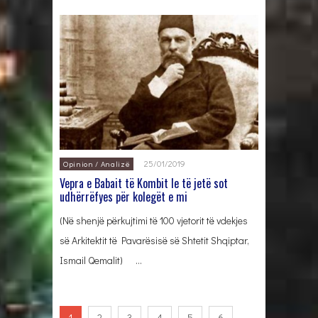
25/01/2019
Opinion / Analizë
Vepra e Babait të Kombit le të jetë sot
udhërrëfyes për kolegët e mi
(Në shenjë përkujtimi të 100 vjetorit të vdekjes
së Arkitektit të Pavarësisë së Shtetit Shqiptar,
Ismail Qemalit) …
1
2
3
4
5
6