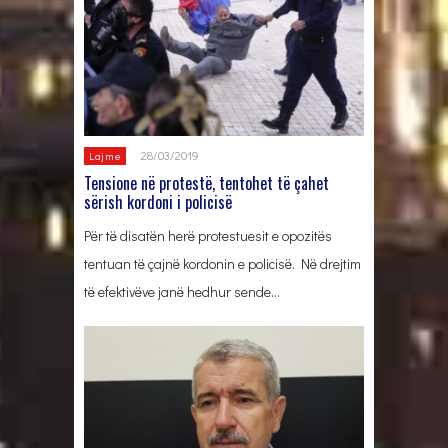
28/03/2019
Lajme
Tensione në protestë, tentohet të çahet
sërish kordoni i policisë
Për të disatën herë protestuesit e opozitës
tentuan të çajnë kordonin e policisë. Në drejtim
të efektivëve janë hedhur sende…