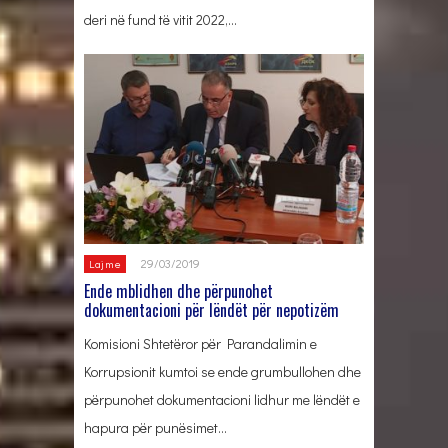
deri në fund të vitit 2022,…
29/03/2019
Lajme
Ende mblidhen dhe përpunohet
dokumentacioni për lëndët për nepotizëm
Komisioni Shtetëror për Parandalimin e
Korrupsionit kumtoi se ende grumbullohen dhe
përpunohet dokumentacioni lidhur me lëndët e
hapura për punësimet…