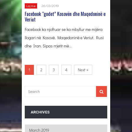
26/03/2019
Lajme
Facebook “godet” Kosovën dhe Maqedoninë e
Veriut
Facebook ka njoftuar se ka mbyllur me mijëra
llogari në Kosovë, Maqedoninë e Veriut, Rusi
dhe Iran. Sipas rrjetit më…
1
2
3
4
Next »
ARCHIVES
Archives