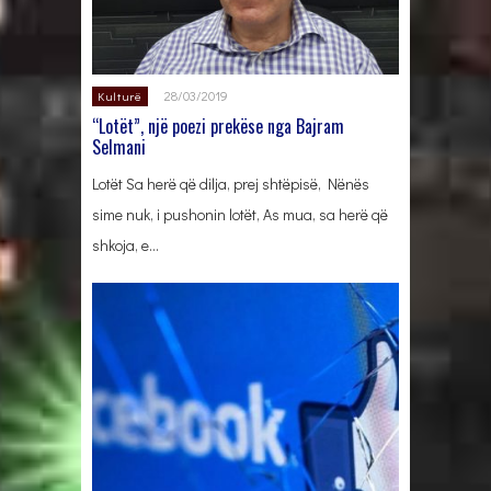
28/03/2019
Kulturë
“Lotët”, një poezi prekëse nga Bajram
Selmani
Lotët Sa herë që dilja, prej shtëpisë, Nënës
sime nuk, i pushonin lotët, As mua, sa herë që
shkoja, e…