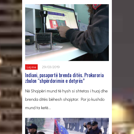
29/03/2019
Lajme
Indiani, pasaportë brenda ditës. Prokuroria
zbulon “shpërdorimin e detyrës”
Në Shqipëri mund të hysh si shtetas i huaj dhe
brenda ditës bëhesh shqiptar. Por jo kushdo
mund ta ketë…