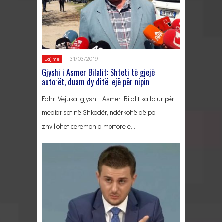
31/03/2019
Lajme
Gjyshi i Asmer Bilalit: Shteti të gjejë
autorët, duam dy ditë lejë për nipin
Fahri Vejuka, gjyshi i Asmer Bilalit ka folur për
mediat sot në Shkodër, ndërkohë që po
zhvillohet ceremonia mortore e…