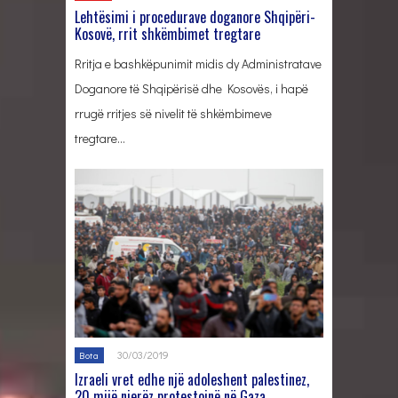
Lehtësimi i procedurave doganore Shqipëri-
Kosovë, rrit shkëmbimet tregtare
Rritja e bashkëpunimit midis dy Administratave
Doganore të Shqipërisë dhe Kosovës, i hapë
rrugë rritjes së nivelit të shkëmbimeve
tregtare…
30/03/2019
Bota
Izraeli vret edhe një adoleshent palestinez,
20 mijë njerëz protestojnë në Gaza