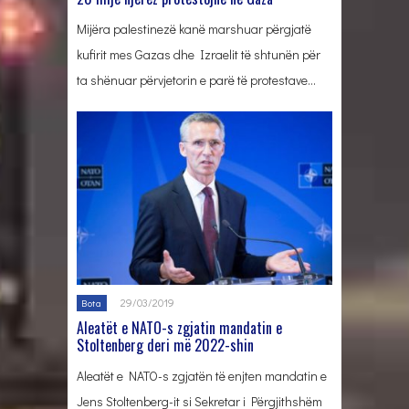
Mijëra palestinezë kanë marshuar përgjatë
kufirit mes Gazas dhe Izraelit të shtunën për
ta shënuar përvjetorin e parë të protestave…
29/03/2019
Bota
Aleatët e NATO-s zgjatin mandatin e
Stoltenberg deri më 2022-shin
Aleatët e NATO-s zgjatën të enjten mandatin e
Jens Stoltenberg-it si Sekretar i Përgjithshëm