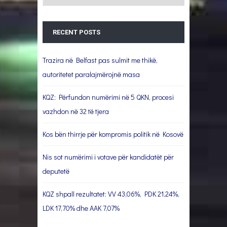
RECENT POSTS
Trazira në Belfast pas sulmit me thikë,
autoritetet paralajmërojnë masa
KQZ: Përfundon numërimi në 5 QKN, procesi
vazhdon në 32 të tjera
Kos bën thirrje për kompromis politik në Kosovë
Nis sot numërimi i votave për kandidatët për
deputetë
KQZ shpall rezultatet: VV 43,06%, PDK 21,24%,
LDK 17,70% dhe AAK 7,07%