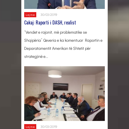
30/03/2019
Lajme
Cakaj: Raporti i DASH, realist
“Vendet e rajonit, më problematike se
Shqipëria” Qeveria e ka komentuar Raportin e
Deparatamentit Amerikan të Shtetit për
strategjinë e…
30/03/2019
Lajme