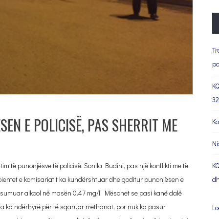
Tr
pa
KQ
32
EN E POLICISË, PAS SHERRIT ME
Ko
Ni
m të punonjësve të policisë. Sonila Budini, pas një konflikti me të
KQ
mbientet e komisariatit ka kundërshtuar dhe goditur punonjësen e
dh
të konsumuar alkool në masën 0.47 mg/l. Mësohet se pasi kanë dalë
Policia ka ndërhyrë për të sqaruar rrethanat, por nuk ka pasur
Lo