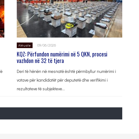
09/06/2026
Aktuale
KQZ: Përfundon numërimi në 5 QKN, procesi
vazhdon në 32 të tjera
të
Deri të hënën në mesnatë është përmbyllur numërimi i
votave për kandidatët për deputetë dhe verifikimi i
rezultateve të subjekteve…