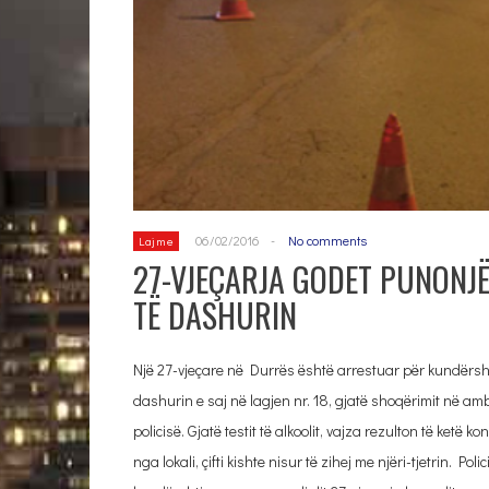
06/02/2016
-
No comments
Lajme
27-VJEÇARJA GODET PUNONJËS
TË DASHURIN
Një 27-vjeçare në Durrës është arrestuar për kundërshti
dashurin e saj në lagjen nr. 18, gjatë shoqërimit në a
policisë. Gjatë testit të alkoolit, vajza rezulton të ke
nga lokali, çifti kishte nisur të zihej me njëri-tjetrin. 