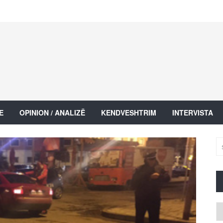
E
OPINION / ANALIZË
KENDVESHTRIM
INTERVISTA
Ar