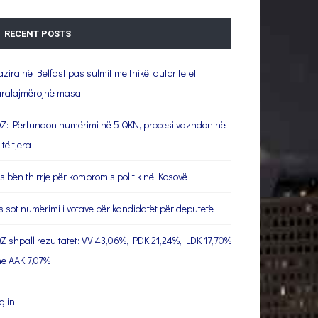
RECENT POSTS
azira në Belfast pas sulmit me thikë, autoritetet
ralajmërojnë masa
Z: Përfundon numërimi në 5 QKN, procesi vazhdon në
 të tjera
s bën thirrje për kompromis politik në Kosovë
s sot numërimi i votave për kandidatët për deputetë
Z shpall rezultatet: VV 43,06%, PDK 21,24%, LDK 17,70%
e AAK 7,07%
g in