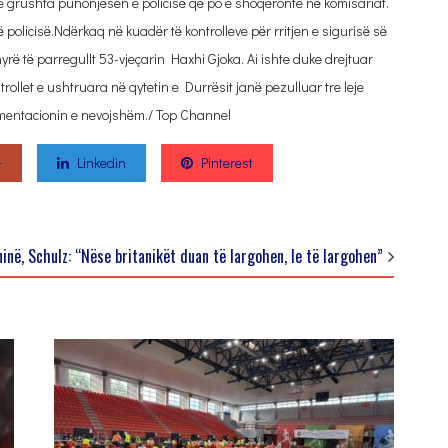
e grushta punonjësen e policisë që po e shoqëronte në komisariat.
policisë.Ndërkaq në kuadër të kontrolleve për rritjen e sigurisë së
nyrë të parregullt 53-vjeçarin Haxhi Gjoka. Ai ishte duke drejtuar
ollet e ushtruara në qytetin e Durrësit janë pezulluar tre leje
kumentacionin e nevojshëm./ Top Channel
+
Linkedin
Pinterest
në, Schulz: “Nëse britanikët duan të largohen, le të largohen”