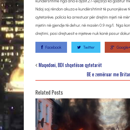
kundërshtime nga ana e djalit.27-vjeçarja ka goditur m
Ndaj saj rëndon akuza e kundërshtimit të punonjësve të 
qytetarëve, policia ka arrestuar për drejtim mjeti në më
mjetin në gjendje të dehur, në masën 0.9 mg/l. Nga kontr
drejtimi, pasi drejtuesit e mjeteve nuk kanë pasur do
Facebook
Twitter
Google
Maqedoni, BDI shqetëson qytetarët
BE e zemëruar me Britani
Related Posts