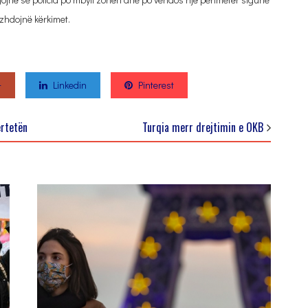
zhdojnë kërkimet.
+
Linkedin
Pinterest
ërtetën
Turqia merr drejtimin e OKB