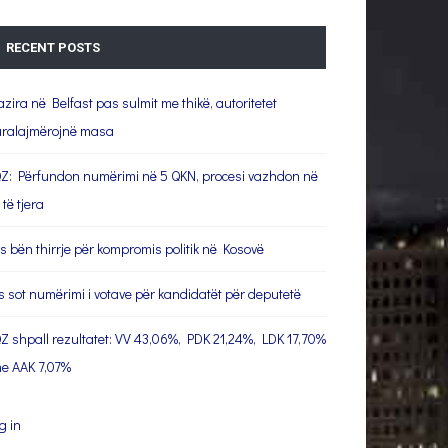
RECENT POSTS
azira në Belfast pas sulmit me thikë, autoritetet
ralajmërojnë masa
Z: Përfundon numërimi në 5 QKN, procesi vazhdon në
 të tjera
s bën thirrje për kompromis politik në Kosovë
s sot numërimi i votave për kandidatët për deputetë
Z shpall rezultatet: VV 43,06%, PDK 21,24%, LDK 17,70%
e AAK 7,07%
g in