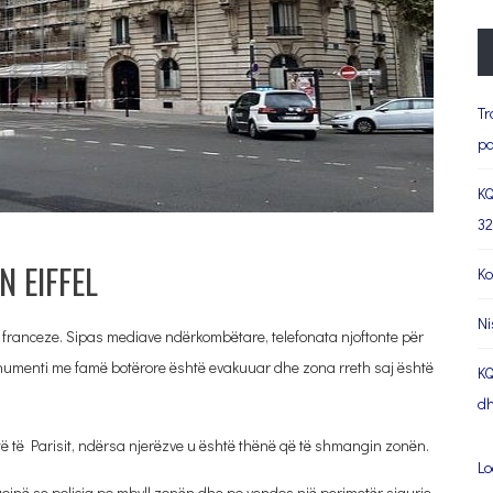
Tr
pa
KQ
32
 EIFFEL
Ko
Ni
ë franceze. Sipas mediave ndërkombëtare, telefonata njoftonte për
onumenti me famë botërore është evakuuar dhe zona rreth saj është
KQ
dh
të të Parisit, ndërsa njerëzve u është thënë që të shmangin zonën.
Lo
gojnë se policia po mbyll zonën dhe po vendos një perimetër sigurie