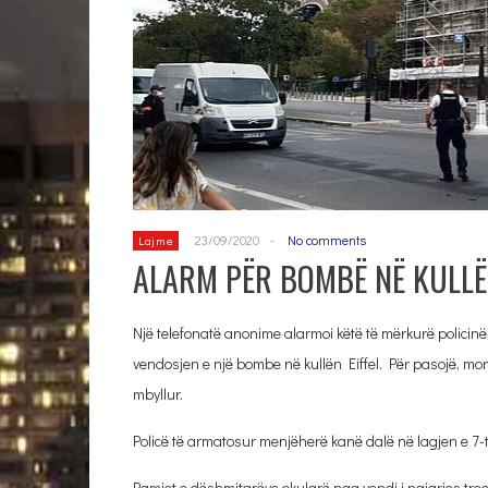
23/09/2020
-
No comments
Lajme
ALARM PËR BOMBË NË KULLËN
Një telefonatë anonime alarmoi këtë të mërkurë policin
vendosjen e një bombe në kullën Eiffel. Për pasojë, m
mbyllur.
Policë të armatosur menjëherë kanë dalë në lagjen e 7-
Pamjet e dëshmitarëve okularë nga vendi i ngjarjes tre