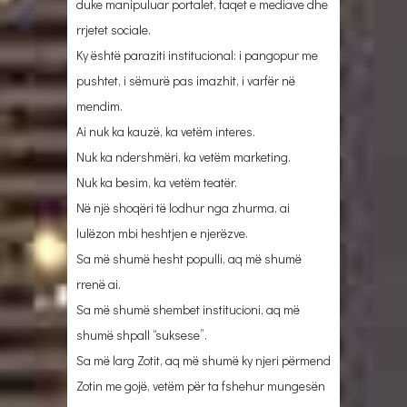
duke manipuluar portalet, faqet e mediave dhe
rrjetet sociale.
Ky është paraziti institucional: i pangopur me
pushtet, i sëmurë pas imazhit, i varfër në
mendim.
Ai nuk ka kauzë, ka vetëm interes.
Nuk ka ndershmëri, ka vetëm marketing.
Nuk ka besim, ka vetëm teatër.
Në një shoqëri të lodhur nga zhurma, ai
lulëzon mbi heshtjen e njerëzve.
Sa më shumë hesht populli, aq më shumë
rrenë ai.
Sa më shumë shembet institucioni, aq më
shumë shpall “suksese”.
Sa më larg Zotit, aq më shumë ky njeri përmend
Zotin me gojë, vetëm për ta fshehur mungesën