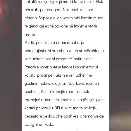
shkatërron çdo gjë që mund ta rivalizojë. Nuk
përkrah, por pengon. Nuk bashkon, por
përçan. Sepse e di që vetëm mbi kaosin mund
të qëndrojë edhe ca kohë në fronin e vet të
rremë.
Për të, posti është burim rehatie, jo
përgjegjësie. Ai nuk sheh veten si shërbëtor të
komunitetit, por si pronar të institucionit.
Paratë e kontributeve fetare i konsideron si
kapital privat për luksin e vet: udhëtime,
gostira, makina e dijeta. Ndërkohë, realiteti
poshtë tij është rrënojë: xhami që nuk i
pranojnë autoritetin, imamë të zhgënjyer, plotë
xhami private ku BFI nuk mund të ndikojë,
besimtarë që ikin, dhe bashkësi alternative që
po ngrihen kudo.