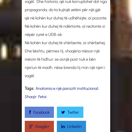
vogël. Dhe historia, që nuk korruptohet dot nga
propaganda, do ta kujtojë vetëm për një gjë:
që në kohën kur duhej të udhëhiqte, ai pozonte.
Në kohën kur duhej të ndërtonte, ai recitonte si
nëpër zyret e UDB-së.
Në kohën kur duhej të shërbente, ai shërbehej.
Dhe kështu, përmes tij, shoqëria mëson një
mësim të hidhur: se asnjë post nuk e bën
njeriun të madh, nëse brenda tij rron një njeri i
vogël.
Tags:
Anatomia e një paraziti institucional
,
Shaqir Fetai
Facebook
Twitter
Google+
Linkedin