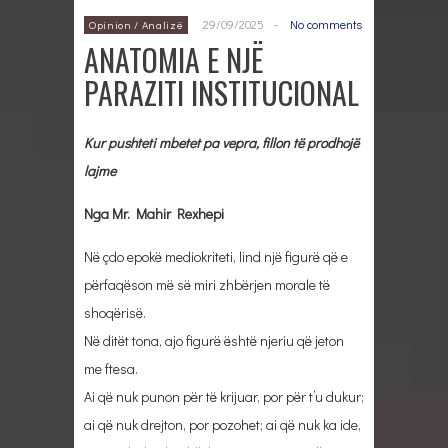
29/09/2025
-
No comments
Opinion / Analizë
ANATOMIA E NJË
PARAZITI INSTITUCIONAL
Kur pushteti mbetet pa vepra, fillon të prodhojë
lajme
Nga
Mr. Mahir Rexhepi
Në çdo epokë mediokriteti, lind një figurë që e
përfaqëson më së miri zhbërjen morale të
shoqërisë.
Në ditët tona, ajo figurë është njeriu që jeton
me ftesa.
Ai që nuk punon për të krijuar, por për t’u dukur;
ai që nuk drejton, por pozohet; ai që nuk ka ide,