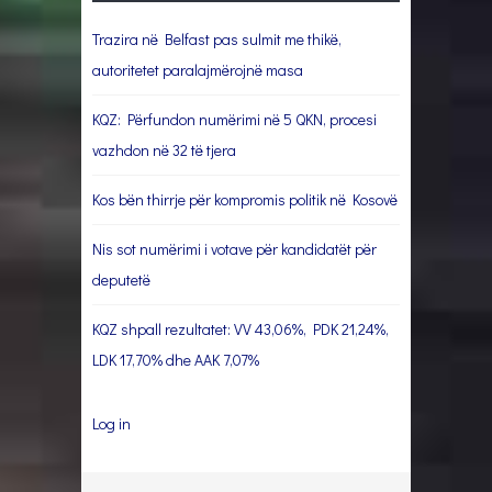
Trazira në Belfast pas sulmit me thikë,
autoritetet paralajmërojnë masa
KQZ: Përfundon numërimi në 5 QKN, procesi
vazhdon në 32 të tjera
Kos bën thirrje për kompromis politik në Kosovë
Nis sot numërimi i votave për kandidatët për
deputetë
KQZ shpall rezultatet: VV 43,06%, PDK 21,24%,
LDK 17,70% dhe AAK 7,07%
Log in