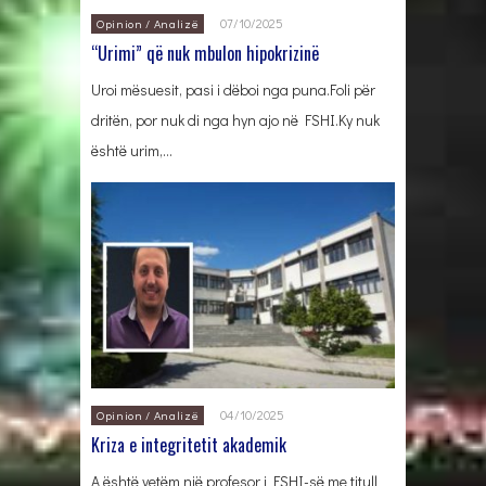
07/10/2025
Opinion / Analizë
“Urimi” që nuk mbulon hipokrizinë
Uroi mësuesit, pasi i dëboi nga puna.Foli për
dritën, por nuk di nga hyn ajo në FSHI.Ky nuk
është urim,…
04/10/2025
Opinion / Analizë
Kriza e integritetit akademik
A është vetëm një profesor i FSHI-së me titull