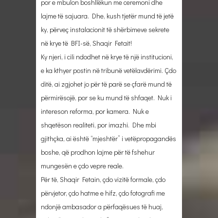
por e mbulon boshllëkun me ceremoni dhe
lajme të sajuara. Dhe, kush tjetër mund të jetë
ky, përveç instalacionit të shërbimeve sekrete
në krye të BFI-së, Shaqir Fetait!
Ky njeri, i cili ndodhet në krye të një institucioni,
e ka kthyer postin në tribunë vetëlavdërimi. Çdo
ditë, ai zgjohet jo për të parë se çfarë mund të
përmirësojë, por se ku mund të shfaqet. Nuk i
intereson reforma, por kamera. Nuk e
shqetëson realiteti, por imazhi. Dhe mbi
gjithçka, ai është “mjeshtër” i vetëpropagandës
boshe, që prodhon lajme për të fshehur
mungesën e çdo vepre reale.
Për të, Shaqir Fetain, çdo vizitë formale, çdo
përvjetor, çdo hatme e hifz, çdo fotografi me
ndonjë ambasador a përfaqësues të huaj,