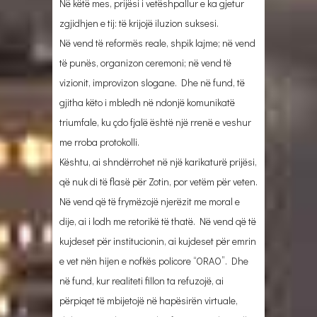
Në këtë mes, prijësi i vetëshpallur e ka gjetur
zgjidhjen e tij: të krijojë iluzion suksesi.
Në vend të reformës reale, shpik lajme; në vend
të punës, organizon ceremoni; në vend të
vizionit, improvizon slogane. Dhe në fund, të
gjitha këto i mbledh në ndonjë komunikatë
triumfale, ku çdo fjalë është një rrenë e veshur
me rroba protokolli.
Kështu, ai shndërrohet në një karikaturë prijësi,
që nuk di të flasë për Zotin, por vetëm për veten.
Në vend që të frymëzojë njerëzit me moral e
dije, ai i lodh me retorikë të thatë. Në vend që të
kujdeset për institucionin, ai kujdeset për emrin
e vet nën hijen e nofkës policore “ORAO”. Dhe
në fund, kur realiteti fillon ta refuzojë, ai
përpiqet të mbijetojë në hapësirën virtuale,