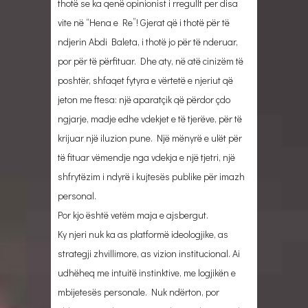
thotë se ka qenë opinionist i rregullt per disa
vite në “Hena e Re”! Gjerat që i thotë për të
ndjerin Abdi Baleta, i thotë jo për të nderuar,
por për të përfituar. Dhe aty, në atë cinizëm të
poshtër, shfaqet fytyra e vërtetë e njeriut që
jeton me ftesa: një aparatçik që përdor çdo
ngjarje, madje edhe vdekjet e të tjerëve, për të
krijuar një iluzion pune. Një mënyrë e ulët për
të fituar vëmendje nga vdekja e një tjetri, një
shfrytëzim i ndyrë i kujtesës publike për imazh
personal.
Por kjo është vetëm maja e ajsbergut.
Ky njeri nuk ka as platformë ideologjike, as
strategji zhvillimore, as vizion institucional. Ai
udhëheq me intuitë instinktive, me logjikën e
mbijetesës personale. Nuk ndërton, por