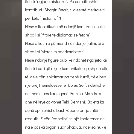
është “ngjarje historike”. Po por, cili është
kontributi i Shaqir Fetait, cila është merita e tij
për këto “historira”?!
Nëse e fton dikush në ndonjë konferencë, ai e
shpall si “fitore të diplomacisë fetare”.
Nëse dikush e përmend në ndonjë fjalim, ai e
shpall si “vlerësim ndërkombëtar”.
Nëse ndonjë figurë publike ndahet nga jeta, ai
është i pari që nxjerr komunikatë, që shpifë për
të, që e bën shkrimtar pa qenë kurrë, që e bën
një prej themeluesve të “Botës Sot”, ndërkohë
që themelues kanë qenë Familja Mazdreku
dhe në krye caktohet Teki Dervishi. Baleta ka
qenë opinionist e bashkëpunëtor i jashtëm i
rregullt. E bën “panelist” të një konference që
na e paska organizuar Shaqua, ndërsa nuk e