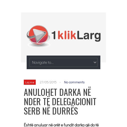
27/05/2015
-
No comments
Lajme
ANULOHET DARKA NË
NDER TË DELEGACIONIT
SERB NË DURRËS
Është anuluar në orët e fundit darka që do të