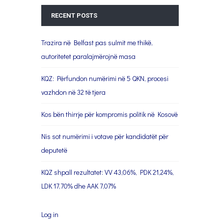
RECENT POSTS
Trazira në Belfast pas sulmit me thikë,
autoritetet paralajmërojnë masa
KQZ: Përfundon numërimi në 5 QKN, procesi
vazhdon në 32 të tjera
Kos bën thirrje për kompromis politik në Kosovë
Nis sot numërimi i votave për kandidatët për
deputetë
KQZ shpall rezultatet: VV 43,06%, PDK 21,24%,
LDK 17,70% dhe AAK 7,07%
Log in