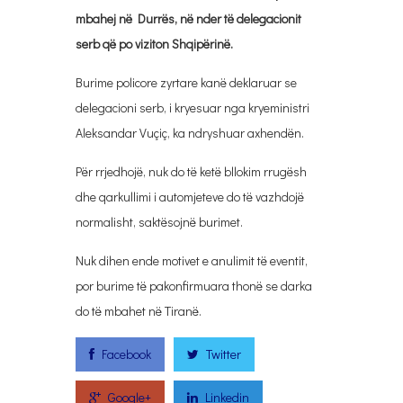
mbahej në Durrës, në nder të delegacionit
serb që po viziton Shqipërinë.
Burime policore zyrtare kanë deklaruar se
delegacioni serb, i kryesuar nga kryeministri
Aleksandar Vuçiç, ka ndryshuar axhendën.
Për rrjedhojë, nuk do të ketë bllokim rrugësh
dhe qarkullimi i automjeteve do të vazhdojë
normalisht, saktësojnë burimet.
Nuk dihen ende motivet e anulimit të eventit,
por burime të pakonfirmuara thonë se darka
do të mbahet në Tiranë.
Facebook
Twitter
Google+
Linkedin