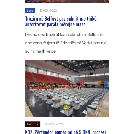
10/06/2026
Bota
Trazira në Belfast pas sulmit me thikë,
autoritetet paralajmërojnë masa
Dhuna dhe trazirat kanë përfshirë Belfastin
dhe zona të tjera të Irlandës së Veriut pas një
sulmi me thikë që…
09/06/2026
Aktuale
KQZ: Përfundon numërimi në 5 QKN, procesi