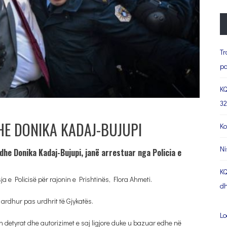
Tr
pa
KQ
32
HE DONIKA KADAJ-BUJUPI
Ko
Ni
dhe Donika Kadaj-Bujupi, janë arrestuar nga Policia e
KQ
 e Policisë për rajonin e Prishtinës, Flora Ahmeti.
dh
 ardhur pas urdhrit të Gjykatës.
Lo
lizon detyrat dhe autorizimet e saj ligjore duke u bazuar edhe në