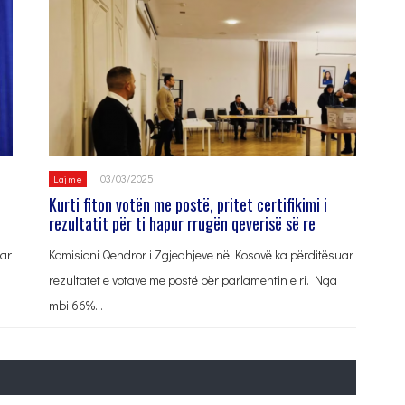
03/03/2025
Lajme
Kurti fiton votën me postë, pritet certifikimi i
rezultatit për ti hapur rrugën qeverisë së re
uar
Komisioni Qendror i Zgjedhjeve në Kosovë ka përditësuar
rezultatet e votave me postë për parlamentin e ri. Nga
mbi 66%…