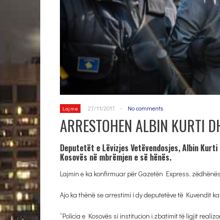
27/11/2017
-
No comments
Lajme
ARRESTOHEN ALBIN KURTI D
Deputetët e Lëvizjes Vetëvendosjes, Albin Kurti 
Kosovës në mbrëmjen e së hënës.
Lajmin e ka konfirmuar për Gazetën Express, zëdhënësja
Ajo ka thënë se arrestimi i dy deputetëve të Kuvendit ka
“Policia e Kosovës si institucion i zbatimit të ligjit rea