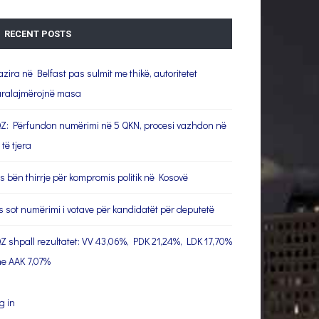
RECENT POSTS
azira në Belfast pas sulmit me thikë, autoritetet
ralajmërojnë masa
Z: Përfundon numërimi në 5 QKN, procesi vazhdon në
 të tjera
s bën thirrje për kompromis politik në Kosovë
s sot numërimi i votave për kandidatët për deputetë
Z shpall rezultatet: VV 43,06%, PDK 21,24%, LDK 17,70%
e AAK 7,07%
g in