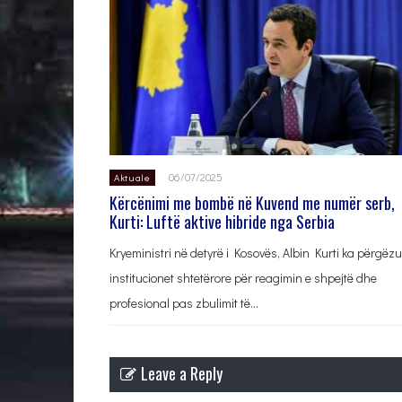
06/07/2025
Aktuale
Kërcënimi me bombë në Kuvend me numër serb,
Kurti: Luftë aktive hibride nga Serbia
Kryeministri në detyrë i Kosovës, Albin Kurti ka përgëz
institucionet shtetërore për reagimin e shpejtë dhe
profesional pas zbulimit të…
Leave a Reply