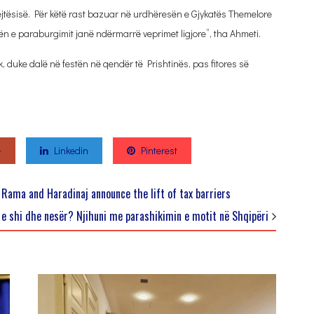
jtësisë. Për këtë rast bazuar në urdhëresën e Gjykatës Themelore
n e paraburgimit janë ndërmarrë veprimet ligjore”, tha Ahmeti.
k, duke dalë në festën në qendër të Prishtinës, pas fitores së
+
Linkedin
Pinterest
 Rama and Haradinaj announce the lift of tax barriers
 e shi dhe nesër? Njihuni me parashikimin e motit në Shqipëri