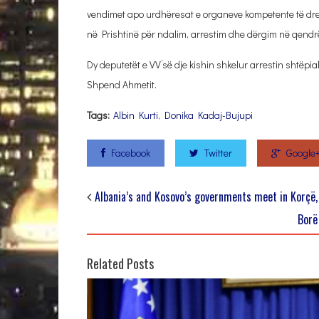
vendimet apo urdhëresat e organeve kompetente të dre
në Prishtinë për ndalim, arrestim dhe dërgim në qendrë
Dy deputetët e VV’së dje kishin shkelur arrestin shtëpia
Shpend Ahmetit.
Tags:
Albin Kurti
,
Donika Kadaj-Bujupi
Facebook
Twitter
Google
Albania’s and Kosovo’s governments meet in Korçë,
Borë
Related Posts