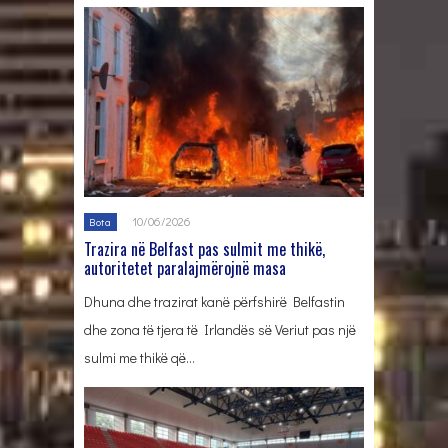
10/06/2026
Bota
Trazira në Belfast pas sulmit me thikë,
autoritetet paralajmërojnë masa
Dhuna dhe trazirat kanë përfshirë Belfastin
dhe zona të tjera të Irlandës së Veriut pas një
sulmi me thikë që…