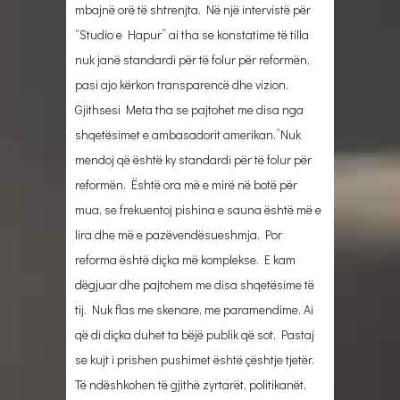
mbajnë orë të shtrenjta. Në një intervistë për
“Studio e Hapur” ai tha se konstatime të tilla
nuk janë standardi për të folur për reformën,
pasi ajo kërkon transparencë dhe vizion.
Gjithsesi Meta tha se pajtohet me disa nga
shqetësimet e ambasadorit amerikan.”Nuk
mendoj që është ky standardi për të folur për
reformën. Është ora më e mirë në botë për
mua, se frekuentoj pishina e sauna është më e
lira dhe më e pazëvendësueshmja. Por
reforma është diçka më komplekse. E kam
dëgjuar dhe pajtohem me disa shqetësime të
tij. Nuk flas me skenare, me paramendime. Ai
që di diçka duhet ta bëjë publik që sot. Pastaj
se kujt i prishen pushimet është çështje tjetër.
Të ndëshkohen të gjithë zyrtarët, politikanët,