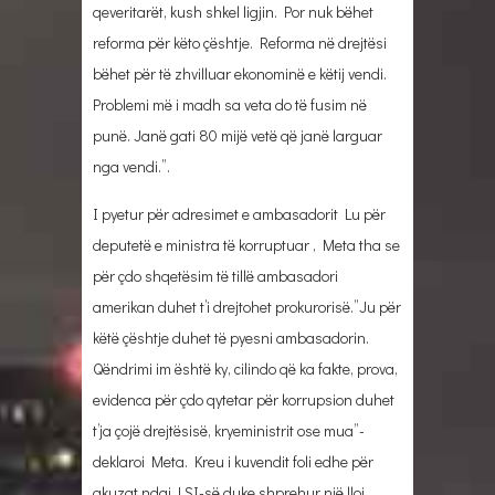
qeveritarët, kush shkel ligjin. Por nuk bëhet
reforma për këto çështje. Reforma në drejtësi
bëhet për të zhvilluar ekonominë e këtij vendi.
Problemi më i madh sa veta do të fusim në
punë. Janë gati 80 mijë vetë që janë larguar
nga vendi.”.
I pyetur për adresimet e ambasadorit Lu për
deputetë e ministra të korruptuar , Meta tha se
për çdo shqetësim të tillë ambasadori
amerikan duhet t’i drejtohet prokurorisë.”Ju për
këtë çështje duhet të pyesni ambasadorin.
Qëndrimi im është ky, cilindo që ka fakte, prova,
evidenca për çdo qytetar për korrupsion duhet
t’ja çojë drejtësisë, kryeministrit ose mua”-
deklaroi Meta. Kreu i kuvendit foli edhe për
akuzat ndaj LSI-së duke shprehur një lloj