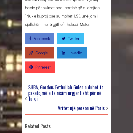
habie për sulmet ndaj partisë që ai drejton.
“Nuk e kuptoj pse sulmohet LSI, unë jam i
sjellshëm me të gjithë”-theksoi Meta.
Facebook
Twitter
Google+
Linkedin
Pinterest
SHBA, Gordon: Fethullah Gulenin duhet ta
paketojmë e ta nisim urgjentisht për në
Turqi
Vritet një person në Paris
Related Posts