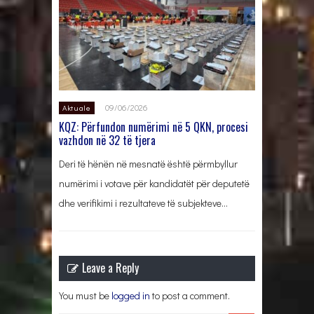
09/06/2026
Aktuale
KQZ: Përfundon numërimi në 5 QKN, procesi
vazhdon në 32 të tjera
Deri të hënën në mesnatë është përmbyllur
numërimi i votave për kandidatët për deputetë
dhe verifikimi i rezultateve të subjekteve…
Leave a Reply
You must be
logged in
to post a comment.